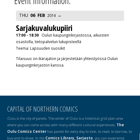
Event Information:
THU
06
FEB
2014
Sarjakuvalukupiiri
17:00 - 18:30
Oulun kaupunginkirjastossa, aikuisten
osastolla, tietopalvelun lukupisteellä
Teema: Lapsuuden suosikit
Tilaisuus on ikärajaton ja järjestetään yhteistyössä Oulun
kaupunginkirjaston kanssa.
CAPITAL OF NORTHERN COMICS
Oulu is the city of panels. The center of Oulu is a historical grid plan area
where you can come across with many different cultural experiences.
The
Oulu Comics Center
has panels for every day to look, to read, to borrow, to
buy and to draw. In the
Comics Library, Sarjasto
, you can experience