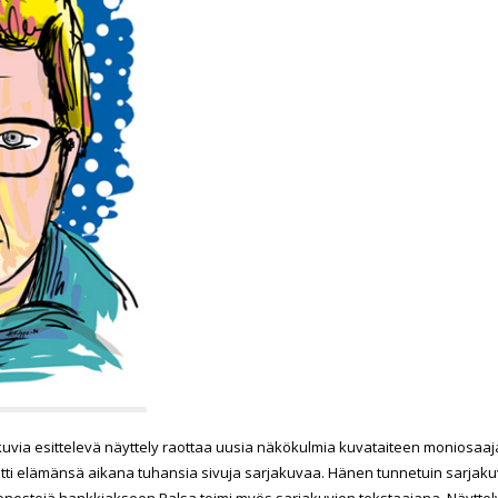
kuvia esittelevä näyttely raottaa uusia näkökulmia kuvataiteen moniosaaj
tuotti elämänsä aikana tuhansia sivuja sarjakuvaa. Hänen tunnetuin sarja
sätienestejä hankkiakseen Palsa toimi myös sarjakuvien tekstaajana. Näytte