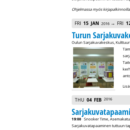
Ohjelmassa myös kirjapalkinnoilla 
FRI
15
JAN
FRI
1
2016
Turun Sarjakuvak
Oulun Sarjakuvakeskus, Kulttuurit
Tämä
sarj
Tait
kerh
anto
Lisä
2016
THU
04
FEB
Sarjakuvatapaam
19:00
Snooker Time, Asemakatu 
Sarjakuvatapaaminen tuttuun ta