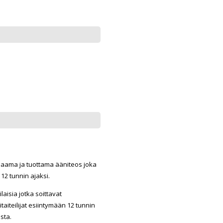
jaama ja tuottama ääniteos joka
2 tunnin ajaksi.
aisia jotka soittavat
iteilijat esiintymään 12 tunnin
sta.