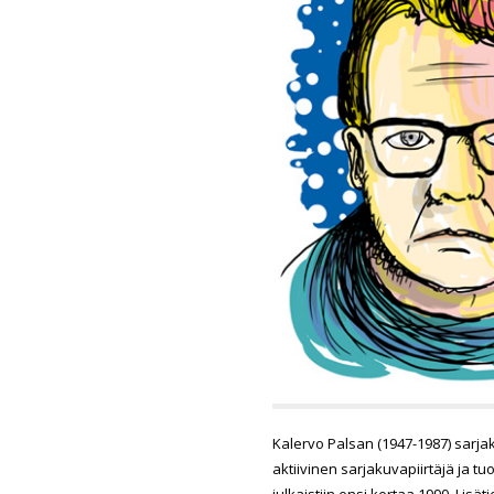
Kalervo Palsan (1947-1987) sarja
aktiivinen sarjakuvapiirtäjä ja 
julkaistiin ensi kertaa 1990. Li