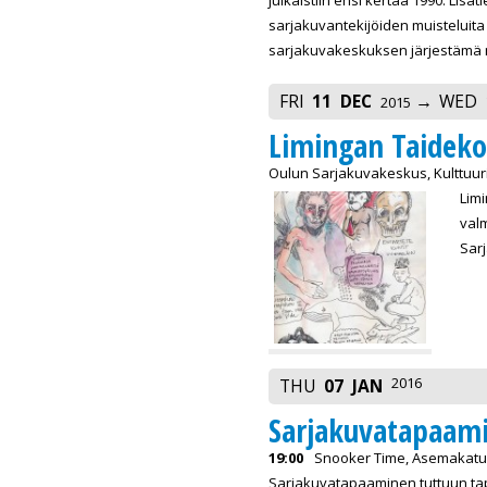
sarjakuvantekijöiden muisteluita
sarjakuvakeskuksen järjestämä näy
FRI
11
DEC
WED
2015
Limingan Taidekou
Oulun Sarjakuvakeskus, Kulttuurit
Limi
valm
Sarj
2016
THU
07
JAN
Sarjakuvatapaam
19:00
Snooker Time, Asemakatu 
Sarjakuvatapaaminen tuttuun ta