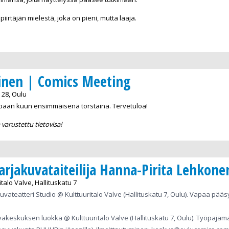
iirtäjän mielestä, joka on pieni, mutta laaja.
inen | Comics Meeting
28, Oulu
paan kuun ensimmäisenä torstaina. Tervetuloa!
varustettu tietovisa!
arjakuvataiteilija Hanna-Pirita Lehkone
alo Valve, Hallituskatu 7
uvateatteri Studio @ Kulttuuritalo Valve (Hallituskatu 7, Oulu). Vapaa pääs
uvakeskuksen luokka @ Kulttuuritalo Valve (Hallituskatu 7, Oulu). Työpaja