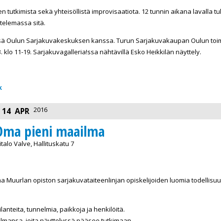
tutkimista sekä yhteisöllistä improvisaatiota. 12 tunnin aikana lavalla tu
telemassa sitä.
ssä Oulun Sarjakuvakeskuksen kanssa. Turun Sarjakuvakaupan Oulun toim
. klo 11-19. Sarjakuvagalleria!ssa nähtävillä Esko Heikkilän näyttely.
k
2016
14
APR
Oma pieni maailma
alo Valve, Hallituskatu 7
Muurlan opiston sarjakuvataiteenlinjan opiskelijoiden luomia todellisuuks
lanteita, tunnelmia, paikkoja ja henkilöitä.
aailmansa, joita näyttelyssä pääsee tutkimaan.