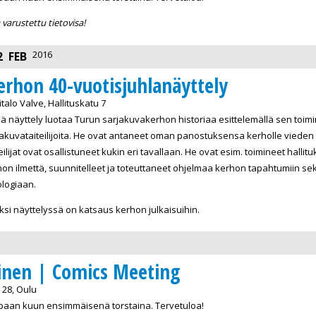
varustettu tietovisa!
2016
2
FEB
erhon 40-vuotisjuhlanäyttely
alo Valve, Hallituskatu 7
 näyttely luotaa Turun sarjakuvakerhon historiaa esittelemällä sen toim
akuvataiteilijoita. He ovat antaneet oman panostuksensa kerholle vieden 
eilijat ovat osallistuneet kukin eri tavallaan. He ovat esim. toimineet halli
on ilmettä, suunnitelleet ja toteuttaneet ohjelmaa kerhon tapahtumiin s
logiaan.
ksi näyttelyssä on katsaus kerhon julkaisuihin.
inen | Comics Meeting
28, Oulu
paan kuun ensimmäisenä torstaina. Tervetuloa!