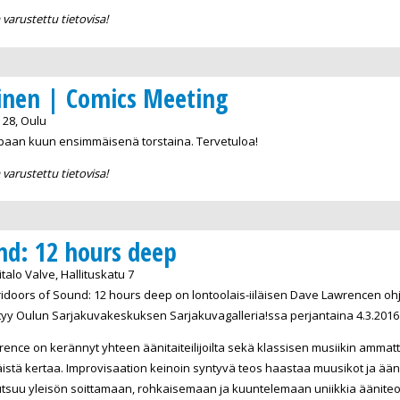
varustettu tietovisa!
inen | Comics Meeting
28, Oulu
paan kuun ensimmäisenä torstaina. Tervetuloa!
varustettu tietovisa!
nd: 12 hours deep
alo Valve, Hallituskatu 7
idoors of Sound: 12 hours deep on lontoolais-iiläisen Dave Lawrencen oh
yy Oulun Sarjakuvakeskuksen Sarjakuvagalleria!ssa perjantaina 4.3.2016 1
ence on kerännyt yhteen äänitaiteilijoilta sekä klassisen musiikin ammattil
 kertaa. Improvisaation keinoin syntyvä teos haastaa muusikot ja äänita
utsuu yleisön soittamaan, rohkaisemaan ja kuuntelemaan uniikkia ääniteo