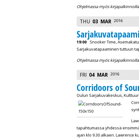
Ohjelmassa myös kirjapalkinnoilla 
2016
THU
03
MAR
Sarjakuvatapaam
19:00
Snooker Time, Asemakatu 
Sarjakuvatapaaminen tuttuun ta
Ohjelmassa myös kirjapalkinnoilla 
2016
FRI
04
MAR
Corridoors of Sou
Oulun Sarjakuvakeskus, Kulttuurit
Corr
synt
Lawr
tapahtumassa yhdessä ensimmäistä
ajan klo 9.30 alkaen. Lawrence k