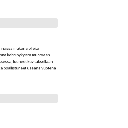
innassa mukana olleita
sitä kohti nykyistä muotoaan.
tuksessa, luoneet kuvituksellaan
ekä osallistuneet useana vuotena