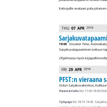
Katsojalle avataan pala jokaisen p
2016
THU
07
APR
Sarjakuvatapaam
19:00
Snooker Time, Asemakatu 
Sarjakuvatapaaminen tuttuun ta
Ohjelmassa myös kirjapalkinnoilla 
2016
FRI
29
APR
PFST:n vieraana s
Oulun Sarjakuvakeskus, Kulttuurit
Haastattelu
klo 17.00-18.00 Elok
Työpaja
klo 18.15-19.45. Sarjak