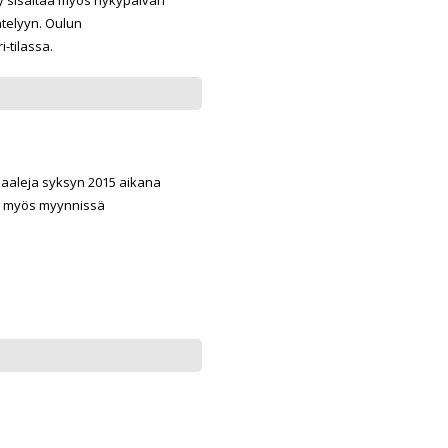
ntelyyn. Oulun
-tilassa.
inaaleja syksyn 2015 aikana
on myös myynnissä