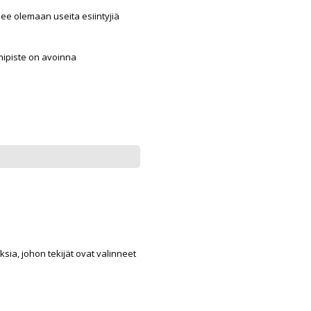
lee olemaan useita esiintyjiä
ipiste on avoinna
ia, johon tekijät ovat valinneet