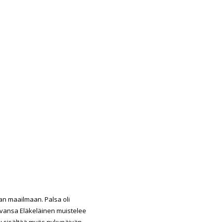
an maailmaan. Palsa oli
kuvansa Eläkeläinen muistelee
ly sisältää myös nykypäivän