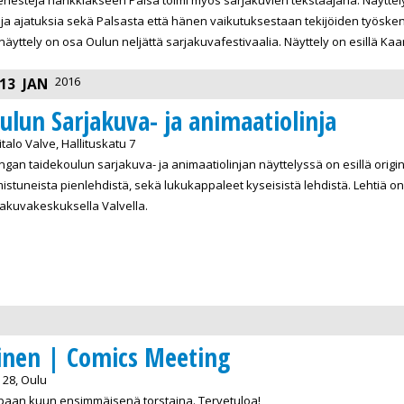
 ja ajatuksia sekä Palsasta että hänen vaikutuksestaan tekijöiden työske
ttely on osa Oulun neljättä sarjakuvafestivaalia. Näyttely on esillä Kaari
2016
13
JAN
lun Sarjakuva- ja animaatiolinja
alo Valve, Hallituskatu 7
ngan taidekoulun sarjakuva- ja animaatiolinjan näyttelyssä on esillä orig
istuneista pienlehdistä, sekä lukukappaleet kyseisistä lehdistä. Lehtiä 
akuvakeskuksella Valvella.
inen | Comics Meeting
28, Oulu
paan kuun ensimmäisenä torstaina. Tervetuloa!