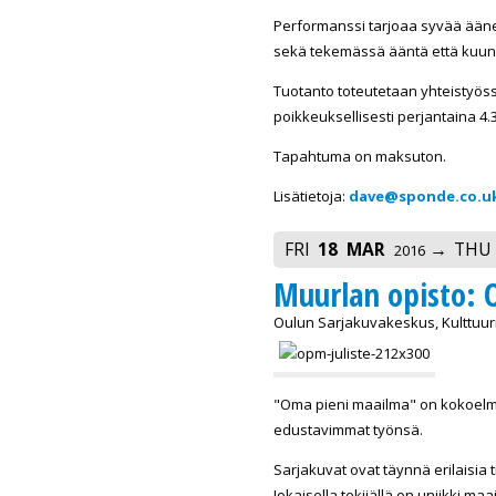
Performanssi tarjoaa syvää äänen 
sekä tekemässä ääntä että kuun
Tuotanto toteutetaan yhteistyö
poikkeuksellisesti perjantaina 4.3
Tapahtuma on maksuton.
Lisätietoja:
dave@sponde.co.u
FRI
18
MAR
THU
2016
Muurlan opisto: 
Oulun Sarjakuvakeskus, Kulttuurit
"Oma pieni maailma" on kokoelma 
edustavimmat työnsä.
Sarjakuvat ovat täynnä erilaisia ti
Jokaisella tekijällä on uniikki m