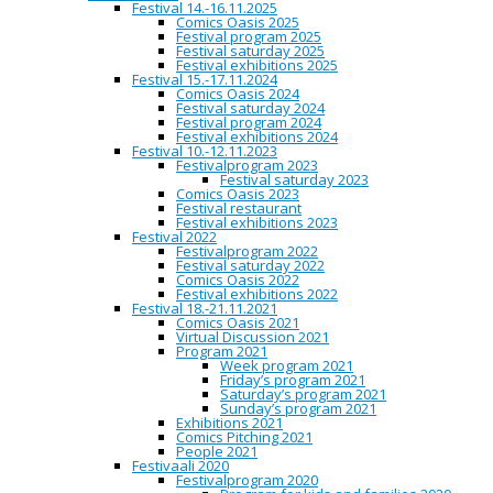
Festival 14.-16.11.2025
2020
Comics Oasis 2025
Festival program 2025
Festival saturday 2025
Vanha kunnon Jaska Jokunen –
Festival exhibitions 2025
Festival 15.-17.11.2024
Tenavat 60 vuotta Suomessa
Comics Oasis 2024
Festival saturday 2024
Festival program 2024
Festival exhibitions 2024
10:00 - 20:00
Valvegalleria | Valve gallery,
Festival 10.-12.11.2023
Hallituskatu 7, Oulu
Festivalprogram 2023
Festival saturday 2023
Näyttely jouduttiin keskeyttämään 31.11.2020!
Comics Oasis 2023
Festival restaurant
Jaska Jokunen löysi tiensä suomalaisten sydämiin
Festival exhibitions 2023
60 vuotta sitten. Pallopäisen pikkupojan
Festival 2022
suomenkielisen nimen keksi hahmoon ihastunut
Festivalprogram 2022
Aatos Erkko itse.
Charles M. Schulzin
Tenavat on
Festival saturday 2022
sanomalehtisarjakuvien ehdoton klassikko, joka
Comics Oasis 2022
ilmestyi vuosina 1950–2000.
Festival exhibitions 2022
Festival 18.-21.11.2021
Suomessa Tenavat alkoi ilmestyä vuonna 1959
Comics Oasis 2021
Ilta-Sanomissa ja saman kustantajan
Virtual Discussion 2021
Viikkosanomissa. Ilta-Sanomat julkaisee Tenavia
Program 2021
edelleen, ja lehden sarjakuvatoimittaja ja
Week program 2021
Tenavien kääntäjä Juhani Tolvanen kokosi
Friday’s program 2021
näyttelyn sen kunniaksi, että sarjakuva on
Saturday’s program 2021
ilmestynyt Suomessa 60 vuotta.
Sunday’s program 2021
Exhibitions 2021
Lisänä näyttelyssä on suomalaisten
Comics Pitching 2021
sarjakuvantekijöiden Tenavat-tribuuttistrippejä,
People 2021
jotka ilmestyivät Ilta-Sanomien kuukauden
Festivaali 2020
kotimaisena sarjakuvana marraskuussa 2019.
Festivalprogram 2020