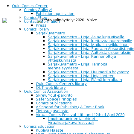
Oulu Comics Center
Comics Gallery!
Exhibition application
Comics Shop
Contact Information
Home
Festival 19.-22.11.2026
Press
Past festivals
Festivaali 2020
Festival exhibitions 2020 - Valve
Comics library
Sarjakuvametro
Sarjakuvametro – Linja: Asiaa kirja viisaille
Festival exhibitions
Sarjakuvametro – Linja: luettavaa nuoremmille
Sarjakuvametro – Linja: Matkalla seikkailuun
Sarjakuvametro – Linja: Suoraan Absurdistanii
2020 - Valve
Sarjakuvametro – Linja: Aatteista uskomuksiin
Sarjakuvametro – Linja: Kannanottoja
yhteiskunnasta
Sarjakuvametro – Linja: Tarinoita
menneisyydestä
Wed
Sarjakuvametro – Linja: Huumorilla höystetty
18
Sarjakuvametro – Linja: Linja länteen
Nov
Sarjakuvametro – Linja: Elämä kerrallaan
2020
Oulu Comics Center’s library
Mon
OUTI web library
30
Oulu Comics Association
Nov
Skrew You! -palkinto
2020
Safer Space Principles
Comics publications
A Stipend for Publishing A Comic Book
Kalle Hakkola & Mari Ahokoivu:
Tietosuojaseloste
Virtual Comics Festival 11th and 12th of April 2020
Sanni ja Joonas - Metsäretki
Ilmoittautuminen ja ohjeet –
Viraalisarjakuvafestivaali
Comics Education
Kupliva Haaste