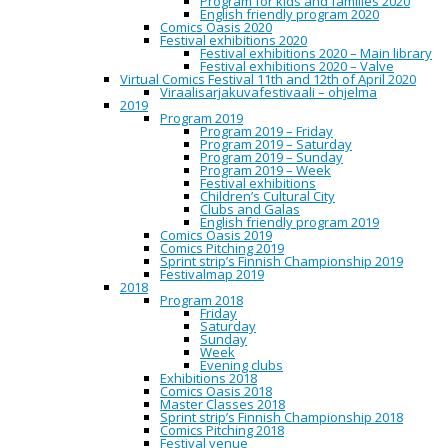
Program for kids and families 2020
Näyttelyn on koonnut elämäntyönsä Tenavien
English friendly program 2020
parissa tehnyt sarjakuvaneuvos Juhani Tolvanen.
Comics Oasis 2020
Hän on kääntänyt kaikki Ilta-Sanomissa julkaistut
Festival exhibitions 2020
Tenavat vuosina 1979–2019.
Festival exhibitions 2020 – Main library
Festival exhibitions 2020 – Valve
Wed
Virtual Comics Festival 11th and 12th of April 2020
18
Viraalisarjakuvafestivaali – ohjelma
Nov
2019
2020
Program 2019
Mon
Program 2019 – Friday
30
Program 2019 – Saturday
Nov
Program 2019 – Sunday
2020
Program 2019 – Week
Festival exhibitions
Children’s Cultural City
Anu ja Jari Terho: Mukula -
Clubs and Galas
English friendly program 2019
parasta vuosikertaa
Comics Oasis 2019
Comics Pitching 2019
Sprint strip’s Finnish Championship 2019
Festivalmap 2019
2018
10:00 - 20:00
Valvegalleria | Valve gallery,
Program 2018
Hallituskatu 7, Oulu
Friday
Saturday
Näyttely jouduttiin keskeyttämään 31.11.2020!
Sunday
Week
Mukula on seikkaillut sanomalehdissä lähes 10
Evening clubs
vuotta. Sarjan kolmas sarjakuvakirja
Mukula -
Exhibitions 2018
parasta vuosikertaa
(omakustanne, 2020) ilmestyy
Comics Oasis 2018
Oulun Sarjakuvafestivaalilla.
Master Classes 2018
Sprint strip’s Finnish Championship 2018
Kulttuuritalo Valveella esillä olevaan näyttelyyn
Comics Pitching 2018
on koottu otteita Simon elämästä uuden vuoden
Festival venue