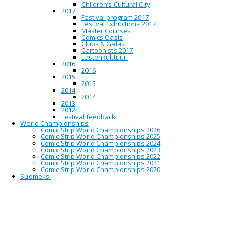
lupauksista joulun pettymyksiin ja
Children’s Cultural City
aurinkomatkoista kuumatkoihin.
2017
Festival program 2017
Meille selviää vastauksia kysymyksiin, joita emme
Festival Exhibitions 2017
ole ymmärtäneet esittää. Mitä onkaan
Master Courses
paukkupakkanen? Entä koulukiusaus tai
Comics Oasis
korvasieni? Voiko läppäriin pyyhkiä?
Clubs & Galas
Cartoonists 2017
Wed
Lastenkulttuuri
18
2016
Nov
2016
2020
2015
Mon
2015
30
2014
Nov
2014
2020
2013
2012
Festival feedback
Minun kotiseutuni -
World Championships
Comic Strip World Championships 2026
Pohjoispohjalaisten lasten
Comic Strip World Championships 2025
Comic Strip World Championships 2024
sarjakuvia -näyttely
Comic Strip World Championships 2023
Comic Strip World Championships 2022
Comic Strip World Championships 2021
Comic Strip World Championships 2020
Suomeksi
10:00 - 20:00
Valvegalleria | Valve gallery,
Hallituskatu 7, Oulu
Näyttely jouduttiin keskeyttämään 31.11.2020!
Oulun Sarjakuvakeskus järjesti sarjakuvakilpailun
kaikille 12-vuotiaille tai sitä nuoremmille
pohjoispohjalaisille. Kilpailun teemana oli
minun