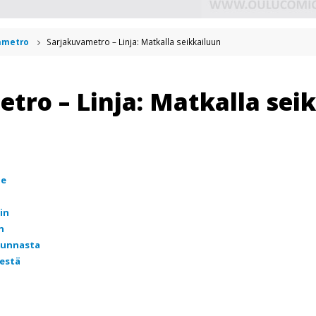
ametro
Sarjakuvametro – Linja: Matkalla seikkailuun
tro – Linja: Matkalla sei
le
in
n
kunnasta
estä