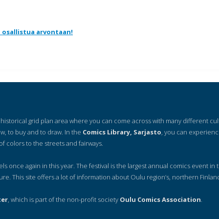
a osallistua arvontaan!
 a historical grid plan area where you can come across with many different cu
ow, to buy and to draw. In the
Comics Library, Sarjasto
, you can experienc
of colors to the streets and fairways.
nels once again in this year. The festival is the largest annual comics event in t
ure. This site offers a lot of information about Oulu region’s, northern Finlan
ter
, which is part of the non-profit society
Oulu Comics Association
.