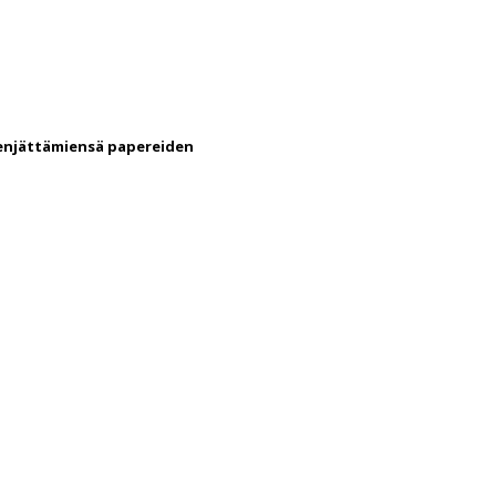
keenjättämiensä papereiden