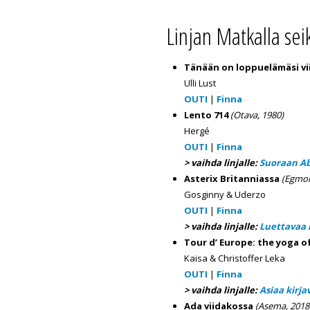
Linjan Matkalla se
Tänään on loppuelämäsi vi
Ulli Lust
OUTI
|
Finna
Lento 714
(Otava, 1980)
Hergé
OUTI
|
Finna
> vaihda linjalle:
Suoraan Ab
Asterix Britanniassa
(Egmon
Gosginny & Uderzo
OUTI
|
Finna
> vaihda linjalle:
Luettavaa
Tour d’ Europe: the yoga o
Kaisa & Christoffer Leka
OUTI
|
Finna
> vaihda linjalle:
Asiaa kirjav
Ada viidakossa
(Asema, 2018