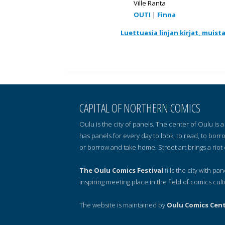
Ville Ranta
OUTI
|
Finna
Luettuasia linjan kirjat, muist
CAPITAL OF NORTHERN COMICS
Oulu is the city of panels. The center of Oulu is
has panels for every day to look, to read, to borr
or borrow and take home. Street art brings a riot 
The Oulu Comics Festival
fills the city with pa
inspiring meeting place in the field of comics cult
The website is maintained by
Oulu Comics Cen