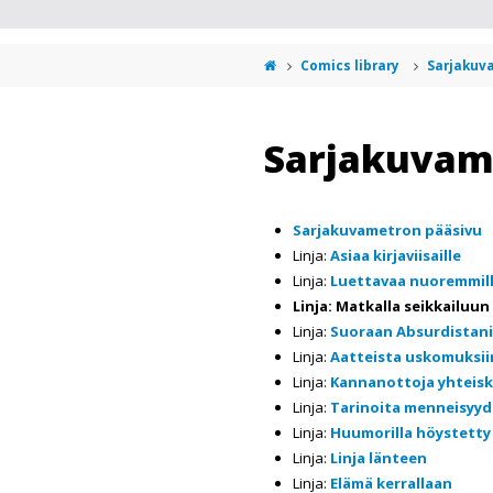
Comics library
Sarjakuv
Sarjakuvame
Sarjakuvametron pääsivu
Linja:
Asiaa kirjaviisaille
Linja:
Luettavaa nuoremmil
Linja: Matkalla seikkailuun
Linja:
Suoraan Absurdistani
Linja:
Aatteista uskomuksii
Linja:
Kannanottoja yhteis
Linja:
Tarinoita menneisyyd
Linja:
Huumorilla höystetty
Linja:
Linja länteen
Linja:
Elämä kerrallaan