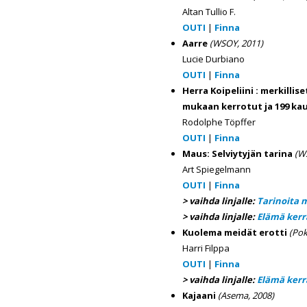
Altan Tullio F.
OUTI
|
Finna
Aarre
(WSOY, 2011)
Lucie Durbiano
OUTI
|
Finna
Herra Koipeliini : merkill
mukaan kerrotut ja 199 kaun
Rodolphe Töpffer
OUTI
|
Finna
Maus: Selviytyjän tarina
(WS
Art Spiegelmann
OUTI
|
Finna
> vaihda linjalle:
Tarinoita 
> vaihda linjalle:
Elämä kerr
Kuolema meidät erotti
(Pok
Harri Filppa
OUTI
|
Finna
> vaihda linjalle:
Elämä kerr
Kajaani
(Asema, 2008)