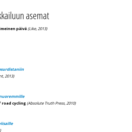
ikkailuun asemat
imeinen päivä
(Like, 2013)
surdistaniin
t, 2013)
 nuoremmille
f road cycling
(Absolute Truth Press, 2010)
iisaille
)