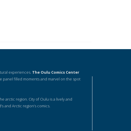
ltural experiences.
The Oulu Comics Center
e panel filled moments and marvel on the spot
he arctic region. City of Oulu is a lively and
d’s and Arctic region’s comics.