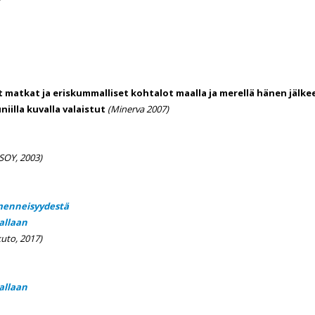
iset matkat ja eriskummalliset kohtalot maalla ja merellä hänen jäl
iilla kuvalla valaistut
(Minerva 2007)
OY, 2003)
menneisyydestä
allaan
uto, 2017)
allaan