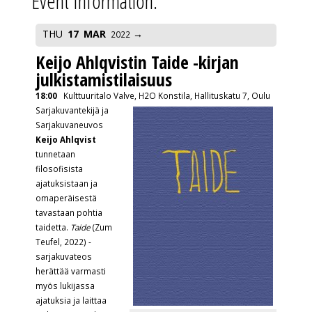
Event Information:
THU
17
MAR
2022
Keijo Ahlqvistin Taide -kirjan
julkistamistilaisuus
18:00
Kulttuuritalo Valve, H2O Konstila, Hallituskatu 7, Oulu
Sarjakuvantekijä ja
Sarjakuvaneuvos
Keijo Ahlqvist
tunnetaan
filosofisista
ajatuksistaan ja
omaperäisestä
tavastaan pohtia
taidetta.
Taide
(Zum
Teufel, 2022) -
sarjakuvateos
herättää varmasti
myös lukijassa
ajatuksia ja laittaa