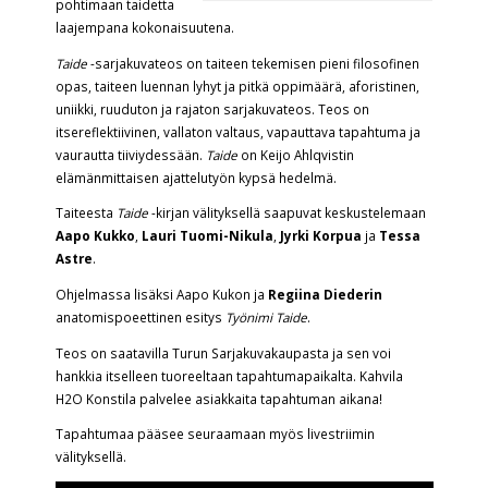
pohtimaan taidetta
laajempana kokonaisuutena.
Taide
-sarjakuvateos on taiteen tekemisen pieni filosofinen
opas, taiteen luennan lyhyt ja pitkä oppimäärä, aforistinen,
uniikki, ruuduton ja rajaton sarjakuvateos. Teos on
itsereflektiivinen, vallaton valtaus, vapauttava tapahtuma ja
vaurautta tiiviydessään.
Taide
on Keijo Ahlqvistin
elämänmittaisen ajattelutyön kypsä hedelmä.
Taiteesta
Taide
-kirjan välityksellä saapuvat keskustelemaan
Aapo Kukko
,
Lauri Tuomi-Nikula
,
Jyrki Korpua
ja
Tessa
Astre
.
Ohjelmassa lisäksi Aapo Kukon ja
Regiina Diederin
anatomispoeettinen esitys
Työnimi Taide
.
Teos on saatavilla Turun Sarjakuvakaupasta ja sen voi
hankkia itselleen tuoreeltaan tapahtumapaikalta. Kahvila
H2O Konstila palvelee asiakkaita tapahtuman aikana!
Tapahtumaa pääsee seuraamaan myös livestriimin
välityksellä.