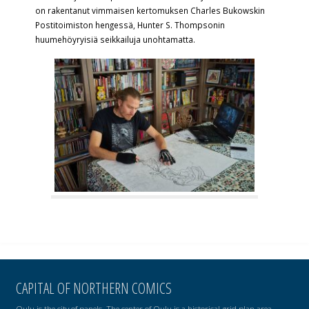
on rakentanut vimmaisen kertomuksen Charles Bukowskin
Postitoimiston hengessä, Hunter S. Thompsonin
huumehöyryisiä seikkailuja unohtamatta.
CAPITAL OF NORTHERN COMICS
Oulu is the city of panels. The center of Oulu is a historical grid plan area