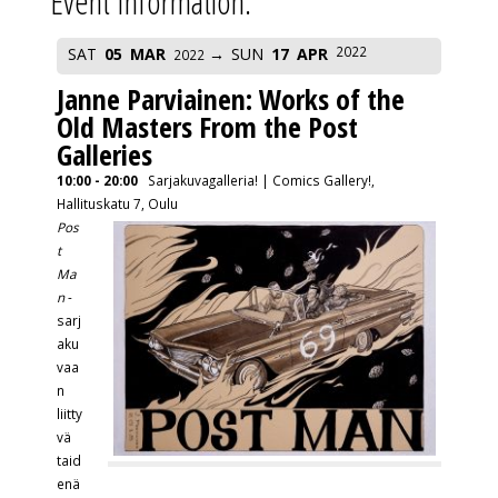
Event Information:
2022
SAT
05
MAR
SUN
17
APR
2022
Janne Parviainen: Works of the
Old Masters From the Post
Galleries
10:00 - 20:00
Sarjakuvagalleria! | Comics Gallery!,
Hallituskatu 7, Oulu
Pos
t
Ma
n
-
sarj
aku
vaa
n
liitty
vä
taid
enä