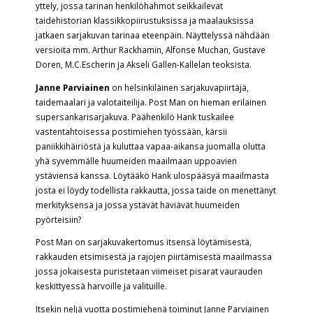
yttely, jossa tarinan henkilöhahmot seikkailevat
taidehistorian klassikkopiirustuksissa ja maalauksissa
jatkaen sarjakuvan tarinaa eteenpäin. Näyttelyssä nähdään
versioita mm. Arthur Rackhamin, Alfonse Muchan, Gustave
Doren, M.C.Escherin ja Akseli Gallen-Kallelan teoksista.
Janne Parviainen
on helsinkiläinen sarjakuvapiirtäjä,
taidemaalari ja valotaiteilija. Post Man on hieman erilainen
supersankarisarjakuva. Päähenkilö Hank tuskailee
vastentahtoisessa postimiehen työssään, kärsii
paniikkihäiriöstä ja kuluttaa vapaa-aikansa juomalla olutta
yhä syvemmälle huumeiden maailmaan uppoavien
ystäviensä kanssa. Löytääkö Hank ulospääsyä maailmasta
josta ei löydy todellista rakkautta, jossa taide on menettänyt
merkityksensä ja jossa ystävät häviävät huumeiden
pyörteisiin?
Post Man on sarjakuvakertomus itsensä löytämisestä,
rakkauden etsimisestä ja rajojen piirtämisestä maailmassa
jossa jokaisesta puristetaan viimeiset pisarat vaurauden
keskittyessä harvoille ja valituille.
Itsekin neljä vuotta postimiehenä toiminut Janne Parviainen