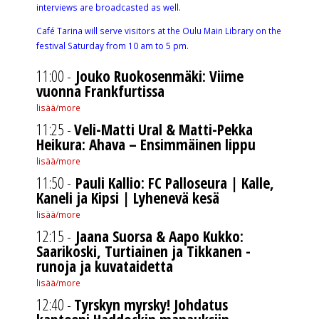
interviews are broadcasted as well.
Café Tarina will serve visitors at the Oulu Main Library on the
festival Saturday from 10 am to 5 pm.
11:00 -
Jouko Ruokosenmäki: Viime
vuonna Frankfurtissa
lisää/more
11:25 -
Veli-Matti Ural & Matti-Pekka
Heikura: Ahava – Ensimmäinen lippu
lisää/more
11:50 -
Pauli Kallio: FC Palloseura | Kalle,
Kaneli ja Kipsi | Lyhenevä kesä
lisää/more
12:15 -
Jaana Suorsa & Aapo Kukko:
Saarikoski, Turtiainen ja Tikkanen -
runoja ja kuvataidetta
lisää/more
12:40 -
Tyrskyn myrsky! Johdatus