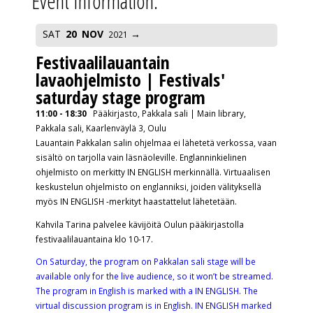
Event Information:
SAT
20
NOV
2021
Festivaalilauantain
lavaohjelmisto | Festivals'
saturday stage program
11:00 - 18:30
Pääkirjasto, Pakkala sali | Main library,
Pakkala sali, Kaarlenväylä 3, Oulu
Lauantain Pakkalan salin ohjelmaa ei lähetetä verkossa, vaan
sisältö on tarjolla vain läsnäoleville. Englanninkielinen
ohjelmisto on merkitty IN ENGLISH merkinnällä. Virtuaalisen
keskustelun ohjelmisto on englanniksi, joiden välityksellä
myös IN ENGLISH -merkityt haastattelut lähetetään.
Kahvila Tarina palvelee kävijöitä Oulun pääkirjastolla
festivaalilauantaina klo 10-17.
On Saturday, the program on Pakkalan sali stage will be
available only for the live audience, so it won’t be streamed.
The program in English is marked with a IN ENGLISH. The
virtual discussion program is in English. IN ENGLISH marked