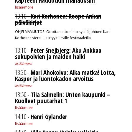
kapteeni Haddockin manauksiin
lisää/more
13:10 -
Kari Korhonen: Roope Ankan
päiväkirjat
OHJELMAMUUTOS: Odottamattomista syistä johtuen Kari
Korhosen vierailu siirtyy tuleville festivaaleilla.
13:10 -
Peter Snejbjerg: Aku Ankkaa
sukupolvien ja maiden halki
lisää/more
13:30 -
Mari Ahokoivu: Aika matka! Lotta,
Kasper ja luontokadon arvoitus
lisää/more
13:50 -
Tiia Salmelin: Unten kaupunki –
Kuolleet puutarhat 1
lisää/more
14:10 -
Henri Gylander
lisää/more