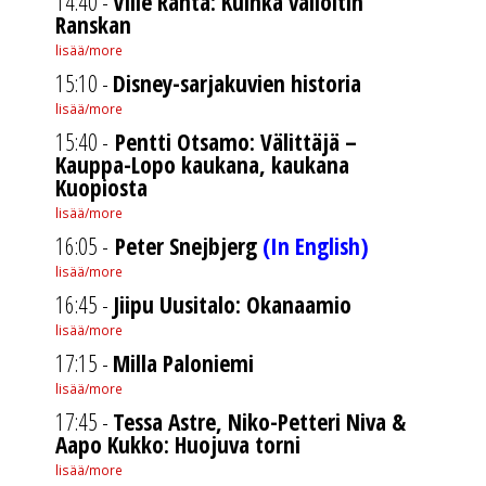
14:40 -
Ville Ranta: Kuinka valloitin
Ranskan
lisää/more
15:10 -
Disney-sarjakuvien historia
lisää/more
15:40 -
Pentti Otsamo: Välittäjä –
Kauppa-Lopo kaukana, kaukana
Kuopiosta
lisää/more
16:05 -
Peter Snejbjerg
(In English)
lisää/more
16:45 -
Jiipu Uusitalo: Okanaamio
lisää/more
17:15 -
Milla Paloniemi
lisää/more
17:45 -
Tessa Astre, Niko-Petteri Niva &
Aapo Kukko: Huojuva torni
lisää/more