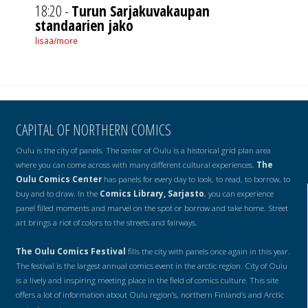
18:20 -
Turun Sarjakuvakaupan
standaarien jako
lisää/more
CAPITAL OF NORTHERN COMICS
Oulu is the city of panels. The center of Oulu is a historical grid plan area
where you can come across with many different cultural experiences.
The
Oulu Comics Center
has panels for every day to look, to read, to borrow, to
buy and to draw. In the
Comics Library, Sarjasto
, you can experience
panel filled moments and marvel on the spot or borrow and take home. Street
art brings a riot of colors to the streets and fairways.
The Oulu Comics Festival
fills the city with panels once again in this year.
The festival is the largest annual comics event in the arctic region. City of Oulu
is a lively and inspiring meeting place in the field of comics culture. This site
offers a lot of information about Oulu region’s, northern Finland’s and Arctic