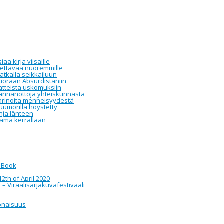
aa kirja viisaille
luettavaa nuoremmille
atkalla seikkailuun
Suoraan Absurdistaniin
atteista uskomuksiin
Kannanottoja yhteiskunnasta
Tarinoita menneisyydestä
uumorilla höystetty
inja länteen
lämä kerrallaan
c Book
12th of April 2020
 – Viraalisarjakuvafestivaali
onaisuus