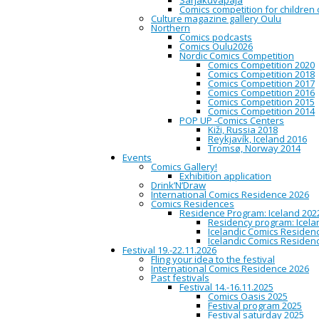
Sarjakuvapaja
Comics competition for children
Culture magazine gallery Oulu
Northern
Sat
Comics podcasts
02
Comics Oulu2026
Dec
Nordic Comics Competition
2017
Comics Competition 2020
Sun
Comics Competition 2018
07
Comics Competition 2017
Jan
Comics Competition 2016
2018
Comics Competition 2015
Comics Competition 2014
POP UP -Comics Centers
Comics Effects -näy
Kiži, Russia 2018
Reykjavík, Iceland 2016
Tromsø, Norway 2014
Events
Comics Gallery!
Taidemuseo / Art museum, K
Exhibition application
Drink’N’Draw
International Comics Residence 2026
Comics Residences
Residence Program: Iceland 202
Residency program: Icela
Icelandic Comics Residenc
Icelandic Comics Residenc
Comics Effects on Oulun S
Festival 19.-22.11.2026
kerroksessa. Näyttelyssä o
Fling your idea to the festival
nähdään suomalaisten sarja
International Comics Residence 2026
kanssa yhteistyössä toteut
Past festivals
Festival 14.-16.11.2025
Sarjakuvantekijä JP Ahosen
Comics Oasis 2025
sarjakuvaan ja historian o
Festival program 2025
kirjan kuvitustyön työlästä 
Festival saturday 2025