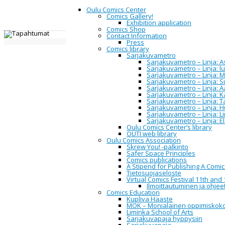
Oulu Comics Center
Comics Gallery!
Exhibition application
Comics Shop
Contact Information
Home
Oulu Comics Center
Events
Press
Comics library
Sarjakuvametro
Events
Sarjakuvametro – Linja: Asi
Sarjakuvametro – Linja: 
Sarjakuvametro – Linja: M
Sarjakuvametro – Linja: 
Sarjakuvametro – Linja: A
Sarjakuvametro – Linja: 
All
Sarjakuvametro – Linja: 
Upcoming
Sarjakuvametro – Linja: H
2014
Sarjakuvametro – Linja: L
2015
Sarjakuvametro – Linja: E
2016
Oulu Comics Center’s library
2017
OUTI web library
2018
Oulu Comics Association
2019
Skrew You! -palkinto
2020
Safer Space Principles
2021
Comics publications
2022
A Stipend for Publishing A Comi
2023
Tietosuojaseloste
2024
Virtual Comics Festival 11th and 
2025
Ilmoittautuminen ja ohjeet
2026
Comics Education
Kupliva Haaste
MOK – Monialainen oppimiskok
Liminka School of Arts
Event Information:
Sarjakuvapaja hyppysiin