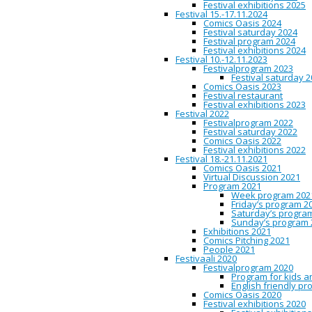
Festival exhibitions 2025
Max Anderssonin näyttelys
Festival 15.-17.11.2024
tuoreimmasta julkaisusta
E
Comics Oasis 2024
maailmaan. Max Anderssonil
Festival saturday 2024
Festival program 2024
Harri Filpan
Kuolema meidät 
Festival exhibitions 2024
kuoleman tuomaa odottamat
Festival 10.-12.11.2023
teoksen taustasta sekä albu
Festivalprogram 2023
lopullisuutta on vaikea ym
Festival saturday 
Comics Oasis 2023
Kaisa Lekan osio pohjautuu
Festival restaurant
2017)
. Vuonna 2002 jalkansa
Festival exhibitions 2023
San Fransiscoon ulottunut p
Festival 2022
Kaisa lähetti sisaren lapsi
Festivalprogram 2022
lapsille tulevaisuutta varte
Festival saturday 2022
Comics Oasis 2022
101 sarjakuvaa Suomesta –
n
Festival exhibitions 2022
Mukana projektissa ovat olle
Festival 18.-21.11.2021
Comics Oasis 2021
Oulun Sarjakuvakeskuksen re
Virtual Discussion 2021
teoksia menneiltä vuosilta
Program 2021
jatkaa 13.12.2017–7.1.2018 
Week program 202
Pussinen sekä Heidi Stålna
Friday’s program 2
Saturday’s progra
Avajaiset: pe 1.12. klo 2
Sunday’s program 
Exhibitions 2021
Comics Pitching 2021
People 2021
//////////
Festivaali 2020
Festivalprogram 2020
Comics Effects is an ensem
Program for kids a
of Arts. The exhibition is d
English friendly p
finnish comic artists, “101
Comics Oasis 2020
Stålnacke’s
“BUB”, with co
Festival exhibitions 2020