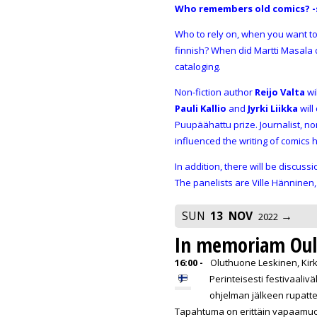
Who remembers old comics? -
Who to rely on, when you want to
finnish? When did Martti Masala d
cataloging.
Non-fiction author
Reijo Valta
wi
Pauli Kallio
and
Jyrki Liikka
will
Puupäähattu prize. Journalist, n
influenced the writing of comics h
In addition, there will be discu
The panelists are Ville Hänninen
SUN
13
NOV
2022
In memoriam Oulu
16:00 -
Oluthuone Leskinen, Kir
Perinteisesti festivaali
ohjelman jälkeen rupattel
Tapahtuma on erittäin vapaamuo