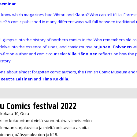
seminar
 know which magazines had Vihtori and Klaara? Who can tell if Hal Forres
ie? A comic published in many different ways will fall between traditiona
ll glimpse into the history of northern comics in the Who remembers old co
 delve into the essence of zines, and comic counselor
Juhani Tolvanen
wil
on-fiction author and comic counselor
Ville Hänninen
reflects on how the 
istory.
ssions about almost forgotten comic authors, the Finnish Comic Museum and 
,
Reetta Laitinen
and
Timo Kokkila
.
 Comics festival 2022
kkokatu 10, Oulu
väki on kokoontunut vielä sunnuntaina viimeisenkin
emaan sarjakuvista ja mieltä polttavista asioita.
toinen, pääsymaksuton ja K18.