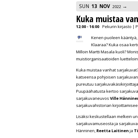
SUN
13
NOV
2022
Kuka muistaa van
12:00 - 16:00
Pekurin kirjasto | 
Kenen puoleen kääntyä, jo
Klaaraa? Kuka osaa kerto
Milloin Martti Masala kuoli? Moni
muistiorganisaatioiden luetteloi
Kuka muistaa vanhat sarjakuvat? -
katseensa pohjoisen sarjakuvan 
pureutuu sarjakuvakäsikirjoittaj
Puupäähatusta kertoo sarjaku
sarjakuvaneuvos
Ville Hännine
sarjakuvahistorian kirjoittamisee
Lisäksi keskustellaan melkein u
sarjakuvamuseosta ja sarjakuvan
Hänninen,
Reetta Laitinen
ja
T