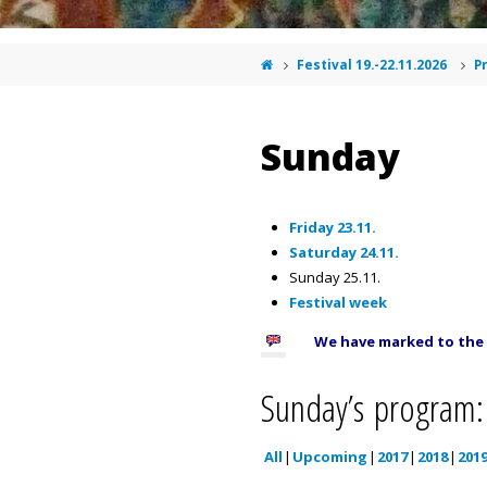
Festival 19.-22.11.2026
P
Sunday
Friday 23.11.
Saturday 24.11.
Sunday 25.11.
Festival week
We have marked to the p
Sunday’s program:
All
Upcoming
2017
2018
201