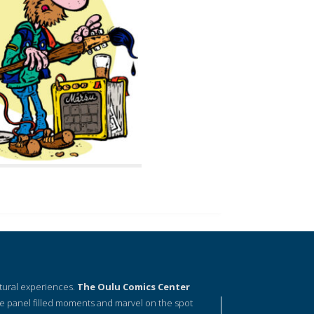
ltural experiences.
The Oulu Comics Center
e panel filled moments and marvel on the spot