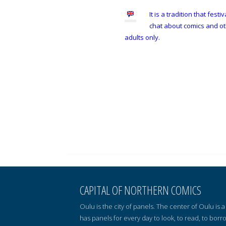
It is a tradition that fes
chat about comics and oth
adults only.
CAPITAL OF NORTHERN COMICS
Oulu is the city of panels. The center of Oulu is
has panels for every day to look, to read, to borr