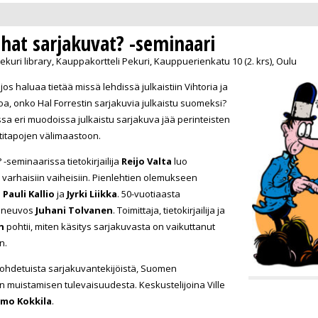
hat sarjakuvat? -seminaari
Pekuri library, Kauppakortteli Pekuri, Kauppuerienkatu 10 (2. krs), Oulu
s haluaa tietää missä lehdissä julkaistiin Vihtoria ja
a, onko Hal Forrestin sarjakuvia julkaistu suomeksi?
ssa eri muodoissa julkaistu sarjakuva jää perinteisten
ntitapojen välimaastoon.
seminaarissa tietokirjailija
Reijo Valta
luo
varhaisiin vaiheisiin. Pienlehtien olemukseen
a
Pauli Kallio
ja
Jyrki Liikka
. 50-vuotiaasta
vaneuvos
Juhani Tolvanen
. Toimittaja, tietokirjailija ja
n
pohtii, miten käsitys sarjakuvasta on vaikuttanut
n.
nohdetuista sarjakuvantekijöistä, Suomen
 muistamisen tulevaisuudesta. Keskustelijoina Ville
imo Kokkila
.