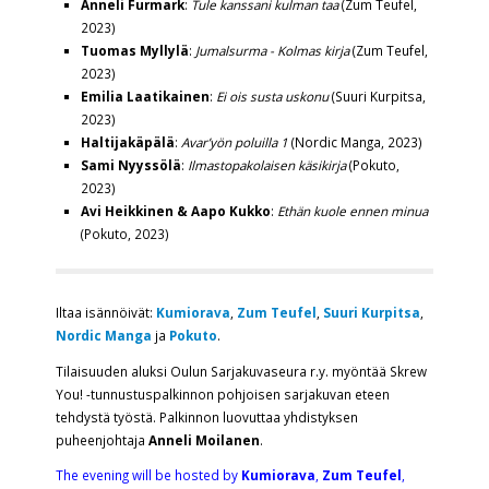
Anneli Furmark
:
Tule kanssani kulman taa
(Zum Teufel,
2023)
Tuomas Myllylä
:
Jumalsurma - Kolmas kirja
(Zum Teufel,
2023)
Emilia Laatikainen
:
Ei ois susta uskonu
(Suuri Kurpitsa,
2023)
Haltijakäpälä
:
Avar’yön poluilla 1
(Nordic Manga, 2023)
Sami Nyyssölä
:
Ilmastopakolaisen käsikirja
(Pokuto,
2023)
Avi Heikkinen & Aapo Kukko
:
Ethän kuole ennen minua
(Pokuto, 2023)
Iltaa isännöivät:
Kumiorava
,
Zum Teufel
,
Suuri Kurpitsa
,
Nordic Manga
ja
Pokuto
.
Tilaisuuden aluksi Oulun Sarjakuvaseura r.y. myöntää Skrew
You! -tunnustuspalkinnon pohjoisen sarjakuvan eteen
tehdystä työstä. Palkinnon luovuttaa yhdistyksen
puheenjohtaja
Anneli Moilanen
.
The evening will be hosted by
Kumiorava
,
Zum Teufel
,