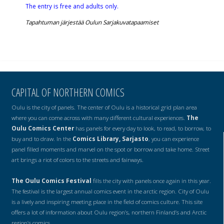
The entry is free and adults only.
Tapahtuman järjestää Oulun Sarjakuvatapaamiset
CAPITAL OF NORTHERN COMICS
Oulu is the city of panels. The center of Oulu is a historical grid plan area
where you can come across with many different cultural experiences.
The
Oulu Comics Center
has panels for every day to look, to read, to borrow, to
buy and to draw. In the
Comics Library, Sarjasto
, you can experience
panel filled moments and marvel on the spot or borrow and take home. Street
art brings a riot of colors to the streets and fairways.
The Oulu Comics Festival
fills the city with panels once again in this year.
The festival is the largest annual comics event in the arctic region. City of Oulu
is a lively and inspiring meeting place in the field of comics culture. This site
offers a lot of information about Oulu region’s, northern Finland’s and Arctic
region’s comics.