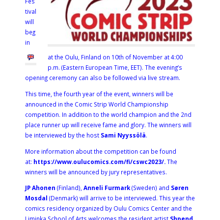
Fes
tival
will
beg
in
at the Oulu, Finland on 10th of November at 4:00
p.m. (Eastern European Time, EET). The evening’s
opening ceremony can also be followed via live stream.
This time, the fourth year of the event, winners will be
announced in the Comic Strip World Championship
competition. In addition to the world champion and the 2nd
place runner up will receive fame and glory. The winners will
be interviewed by the host
Sami Nyyssölä
.
More information about the competition can be found
at:
https://www.oulucomics.com/fi/cswc2023/.
The
winners will be announced by jury representatives.
JP Ahonen
(Finland),
Anneli Furmark
(Sweden) and
Søren
Mosdal
(Denmark) will arrive to be interviewed. This year the
comics residency organized by Oulu Comics Center and the
Liminka School of Arts welcomes the resident artist
Shpend