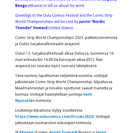
Bengu
(Albania) to tell us about his work.
Greetings to the Oulu Comics Festival and the Comic Strip
World Championships will be sent by
Justin “Nordic
Thunder” Howard
(United States).
Comic Strip World Championships 2023 -palkintoseremonia
ja Oulun Sarjakuvafestivaalin avajaiset
Oulun 12. Sarjakuvafestivaali alkaa Oulussa, Suomessa 10.
marraskuuta klo 16.00 Itä-Euroopan aikaa (EET). Illan
avajaisia voi seurata myös suorana lähetyksenä.
Tänä vuonna, tapahtuman neljäntenä vuotena, voittajat
julkistetaan Comic Strip World Championship -kilpailussa.
Maailmanmestari ja toiseksi sijoittunut saavat mainetta ja
kunniaa. Voittajat haastatellaan juontaja
Sami
Nyyssölän
toimesta.
Lisätietoja kilpailusta löytyy osoitteesta:
https://www.oulucomics.com/fi/cswc2023/
. Voittajat
julkistetaan tuomariston edustajien toimesta.
JP Ahonen
(Suomi),
Anneli Furmark
(Ruotsi) ja
Søren