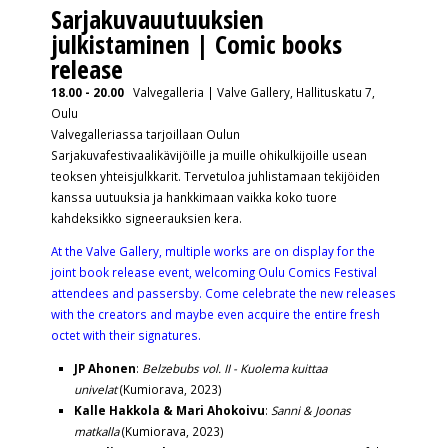
Sarjakuvauutuuksien
julkistaminen | Comic books
release
18.00 - 20.00
Valvegalleria | Valve Gallery, Hallituskatu 7,
Oulu
Valvegalleriassa tarjoillaan Oulun
Sarjakuvafestivaalikävijöille ja muille ohikulkijoille usean
teoksen yhteisjulkkarit. Tervetuloa juhlistamaan tekijöiden
kanssa uutuuksia ja hankkimaan vaikka koko tuore
kahdeksikko signeerauksien kera.
At the Valve Gallery, multiple works are on display for the
joint book release event, welcoming Oulu Comics Festival
attendees and passersby. Come celebrate the new releases
with the creators and maybe even acquire the entire fresh
octet with their signatures.
JP Ahonen
:
Belzebubs vol. II - Kuolema kuittaa
univelat
(Kumiorava, 2023)
Kalle Hakkola & Mari Ahokoivu
:
Sanni & Joonas
matkalla
(Kumiorava, 2023)