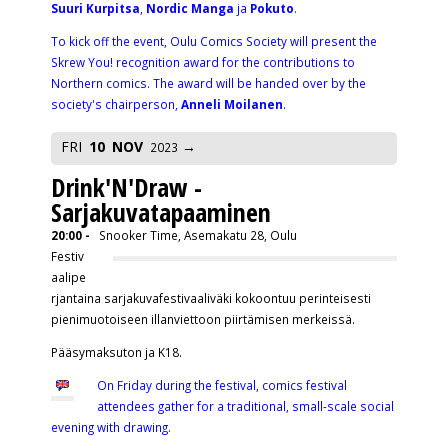
Suuri Kurpitsa
,
Nordic Manga
ja
Pokuto
.
To kick off the event, Oulu Comics Society will present the
Skrew You! recognition award for the contributions to
Northern comics. The award will be handed over by the
society's chairperson,
Anneli Moilanen
.
FRI
10
NOV
2023
Drink'N'Draw -
Sarjakuvatapaaminen
20:00 -
Snooker Time, Asemakatu 28, Oulu
Festiv
aalipe
rjantaina sarjakuvafestivaaliväki kokoontuu perinteisesti
pienimuotoiseen illanviettoon piirtämisen merkeissä.
Pääsymaksuton ja K18.
On Friday during the festival, comics festival
attendees gather for a traditional, small-scale social
evening with drawing.