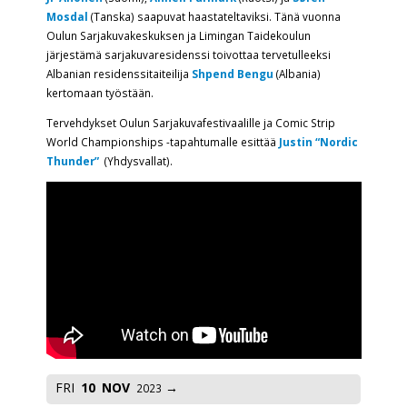
Mosdal
(Tanska) saapuvat haastateltaviksi. Tänä vuonna
Oulun Sarjakuvakeskuksen ja Limingan Taidekoulun
järjestämä sarjakuvaresidenssi toivottaa tervetulleeksi
Albanian residenssitaiteilija
Shpend Bengu
(Albania)
kertomaan työstään.
Tervehdykset Oulun Sarjakuvafestivaalille ja Comic Strip
World Championships -tapahtumalle esittää
Justin “Nordic
Thunder”
(Yhdysvallat).
FRI
10
NOV
2023