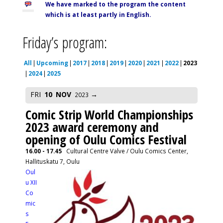
We have marked to the program the content
which is at least partly in English.
Friday’s program:
All
Upcoming
2017
2018
2019
2020
2021
2022
2023
2024
2025
FRI
10
NOV
2023
Comic Strip World Championships
2023 award ceremony and
opening of Oulu Comics Festival
16.00 - 17.45
Cultural Centre Valve / Oulu Comics Center,
Hallituskatu 7, Oulu
Oul
u XII
Co
mic
s