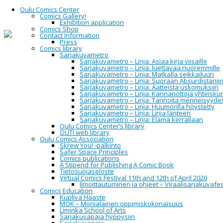
Oulu Comics Center
Comics Gallery!
Exhibition application
Comics Shop
Contact Information
Press
Home
Yleinen
Tulossa kesällä… Arktiselta Banaanilta
Comics library
kolmen oululaisen tekijän uutuuksia
Sarjakuvametro
Sarjakuvametro – Linja: Asiaa kirja viisaille
Sarjakuvametro – Linja: luettavaa nuoremmille
Tulossa kesällä…
Sarjakuvametro – Linja: Matkalla seikkailuun
Sarjakuvametro – Linja: Suoraan Absurdistanii
Sarjakuvametro – Linja: Aatteista uskomuksiin
Arktiselta
Sarjakuvametro – Linja: Kannanottoja yhteisku
Sarjakuvametro – Linja: Tarinoita menneisyyde
Banaanilta kolmen
Sarjakuvametro – Linja: Huumorilla höystetty
Sarjakuvametro – Linja: Linja länteen
Sarjakuvametro – Linja: Elämä kerrallaan
oululaisen tekijän
Oulu Comics Center’s library
OUTI web library
uutuuksia
Oulu Comics Association
Skrew You! -palkinto
Safer Space Principles
Comics publications
A Stipend for Publishing A Comic Book
Arktinen Banaani julkaisee kesän 2016 aikana
Tietosuojaseloste
uutuusteoksia kolmelta oululaiselta sarjakuvantekijältä.
Virtual Comics Festival 11th and 12th of April 2020
Ilmoittautuminen ja ohjeet – Viraalisarjakuvafes
Comics Education
Uusi Sarjakuvantekijän oppikirja
Kupliva Haaste
MOK – Monialainen oppimiskokonaisuus
Liminka School of Arts
Sarjakuvapaja hyppysiin