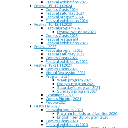
Festival exhibitions 2025
lähtölaiturilla. Tilanteen vakauttaa aluksen päällikkö,
Festival 15.-17.11.2024
kapteeniluutnantti Ulf Larsson, joka tunnetaan
Comics Oasis 2024
lempinimellä Harmaa susi. Lyhyeen merimatkaan
Festival saturday 2024
mahtuu runsaasti uhkaa…
Festival program 2024
http://arktinenbanaani.fi/tuote/tapani_bagge/harmaa_susi/9789
Festival exhibitions 2024
Festival 10.-12.11.2023
Festivalprogram 2023
Keijo Teuras
Festival saturday 2023
Comics Oasis 2023
Festival restaurant
Festival exhibitions 2023
Festival 2022
Veli-Matti Üral on oululainen kasvatustieteiden opiskelija
Festivalprogram 2022
sekä sarjakuvataiteilija. Tämän lisäksi hän on Oulun
Festival saturday 2022
sarjakuvaseuran hallituksen varapuheenjohtaja.
Üralin
Comics Oasis 2022
luoma
Keijo Teuras on agentti, mafioso ja
Festival exhibitions 2022
mestarivakooja. Hän on kasvattajansa Pomo
Festival 18.-21.11.2021
Pepperonin käskyläinen. Yhdessä Pomo ja Keijo, isä ja
Comics Oasis 2021
poika, joutuvat mitä hulvattomimpiin kommelluksiin
Virtual Discussion 2021
lukuisten arkkivihollisten, Venäjän ahdasmielisen
Program 2021
hallituksen ja Pomon pahenevan alkoholismin kanssa.
Week program 2021
Hahmojen psyyke on kortilla, kun Keijo ei kykene
Friday’s program 2021
toteuttamaan Pomon kryptisiä käskyjä.
Keijo Teuras on
Saturday’s program 2021
sarjakuva gangsterista, joka epäonnistuu tehtävissään.
Sunday’s program 2021
Sarjakuvan hauskuus perustuu mustalle huumorille,
Exhibitions 2021
sanaleikeille, väärinkäsityksille ja poliittiselle satiirille.
Comics Pitching 2021
http://arktinenbanaani.fi/tuote/veli_matti/keijo_teuras/97895227
People 2021
Tekijät ovat paikalla Oulun Muusajuhlien
Festivaali 2020
Sarjakuvailtapäivässä 11.8.2016.
Festivalprogram 2020
http://www.huutomerkki.fi/muusajuhlat/2016/ohjelma/11-
Program for kids and families 2020
8-torstai/
English friendly program 2020
Comics Oasis 2020
Oulun Sarjakuvakeskuksen kesä ja alkusyksy
Festival exhibitions 2020
Ruutukaava 2/2016 #26