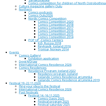
Sarjakuvapaja
Teos on
Ilpo Koskelan
laatima katsaus sarjakuvien
Comics competition for children of North Ostrobothnia
tekemisen kiehtovaan maailmaan. Tämä teos on
Culture magazine gallery Oulu
suurelta osin uusi versio perustuen vuonna 2010
Northern
julkaistuun ja nyt jo loppuunmyytyyn, saman tekijän
Comics podcasts
sarjakuvaoppikirjaan.
Comics Oulu2026
Nordic Comics Competition
Uudessa sarjakuvantekijän oppikirjassa perehdytään
Comics Competition 2020
tehokkaasti perusasioihin aina ideoinnista ja
Comics Competition 2018
käsikirjoittamisesta sarjakuvan suunnitteluun,
Comics Competition 2017
luonnosteluun, piirtämiseen ja värittämiseen –
Comics Competition 2016
tietotekniikkaa unohtamatta. Lisäksi kirjassa esitellään
Comics Competition 2015
uusia, kehittyneitä työtapoja ja kerrotaan
Comics Competition 2014
tekijänoikeuksista, kustantamisesta ja markkinoinnista.
POP UP -Comics Centers
Opas sisältää harjoitustehtäviä.
Kiži, Russia 2018
http://arktinenbanaani.fi/tuote/ilpo_koskela/uusi_sarjakuvantek
Reykjavík, Iceland 2016
Tromsø, Norway 2014
Events
Harmaa susi
Comics Gallery!
Exhibition application
Drink’N’Draw
International Comics Residence 2026
Comics Residences
Oululaisen Aapo Kukolta ilmestyy teos, jossa seikkailee
Residence Program: Iceland 2022
Valpon ylietsivä Väinö Mujunen. Mujunen on kirjailija
Residency program: Iceland
Tapani Baggen
kehittämä hahmo. Mujusen vaiheita
Icelandic Comics Residence at Liminka
1930- ja 1940-lukujen Suomessa on kuvattu Baggen
Icelandic Comics Residence at Liminka 2019
historiallisessa “värisarjassa” Valkoinen hehku, Sininen
Festival 19.-22.11.2026
aave, Musta pyörre ja Punainen varjo. Harmaa susi on
Fling your idea to the festival
Mujusen ensimmäinen sarjakuvamuotoinen seikkailu.
International Comics Residence 2026
Heinäkuussa 1943 päämajan valvontaosasto lähettää
Past festivals
luutnantti Mujusen salaiseen sukellusveneoperaatioon
Festival 14.-16.11.2025
Viron rannikolle. Eletään toisen maailmansodan
Comics Oasis 2025
ratkaisun hetkiä. Vain harvalla on tietoa siitä, mitä
Festival program 2025
lähimpinä kuukausina tulee tapahtumaan.
Festival saturday 2025
Sukellusveneen miehistö alkaa tapella keskenään jo