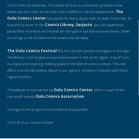
Oulu is the city of panels. The center of Oulu is a historical grid plan area
where you can come across with many different cultural experiences.
The
Oulu Comics Center
has panels for every day to look, to read, to borrow, to
buy and to draw. In the
Comics Library, Sarjasto
, you can experience
panel filled moments and marvel on the spot or borrow and take home. Street
art brings a riot of colors to the streets and fairways.
The Oulu Comics Festival
fills the city with panels once again in this year.
The festival is the largest annual comics event in the arctic region. City of Oulu
is a lively and inspiring meeting place in the field of comics culture. This site
offers a lot of information about Oulu region’s, northern Finland’s and Arctic
region’s comics.
The website is maintained by
Oulu Comics Center
, which is part of the
non-profit society
Oulu Comics Association
.
Changes to the program and schedule are possible.
2022 @ Oulu Comics Center