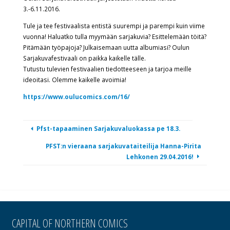
3.-6.11.2016.
Tule ja tee festivaalista entistä suurempi ja parempi kuin viime
vuonna! Haluatko tulla myymään sarjakuvia? Esittelemään töitä?
Pitämään työpajoja? Julkaisemaan uutta albumiasi? Oulun
Sarjakuvafestivaali on paikka kaikelle tälle.
Tutustu tulevien festivaalien tiedotteeseen ja tarjoa meille
ideoitasi. Olemme kaikelle avoimia!
https://www.oulucomics.com/16/
Pfst-tapaaminen Sarjakuvaluokassa pe 18.3.
PFST:n vieraana sarjakuvataiteilija Hanna-Pirita
Lehkonen 29.04.2016!
CAPITAL OF NORTHERN COMICS