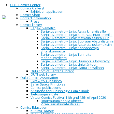
Oulu Comics Center
Comics Gallery!
Exhibition application
Comics Shop
Contact Information
Home
2015
November
Press
Comics library
Sarjakuvametro
Month:
November 2015
Sarjakuvametro – Linja: Asiaa kirja viisaille
Sarjakuvametro – Linja: luettavaa nuoremmille
Sarjakuvametro – Linja: Matkalla seikkailuun
Sarjakuvametro – Linja: Suoraan Absurdistanii
Sarjakuvametro – Linja: Aatteista uskomuksiin
Oulun
Sarjakuvametro – Linja: Kannanottoja
yhteiskunnasta
Sarjakuvametro – Linja: Tarinoita
Sarjakuvaseuran
menneisyydestä
Sarjakuvametro – Linja: Huumorilla höystetty
toiminnan
Sarjakuvametro – Linja: Linja länteen
Sarjakuvametro – Linja: Elämä kerrallaan
Oulu Comics Center’s library
kehittämistapaamine
OUTI web library
Oulu Comics Association
Skrew You! -palkinto
Safer Space Principles
Comics publications
Oulun Sarjakuvaseura ry järjestää 24.11.2015 klo 15:30
A Stipend for Publishing A Comic Book
kehittämistapaamisen Kulttuuritalo Valveelle 2.
Tietosuojaseloste
kerroksen aulaan, jossa käsitellään yhdistyksen
Virtual Comics Festival 11th and 12th of April 2020
jäsentoimintaa ja haetaan kehitysehdotuksia.
Ilmoittautuminen ja ohjeet –
Keskustelun pääpainopisteinä ovat festivaali,
Viraalisarjakuvafestivaali
seminaari, sarjakuvakeskus, kirjasto, kauppa,
Comics Education
pajatoiminta, sarjakuvatapaamiset, näyttelytoiminta
Kupliva Haaste
(sarjakuvagalleria! ja muut kohteet), ja muut Oulun