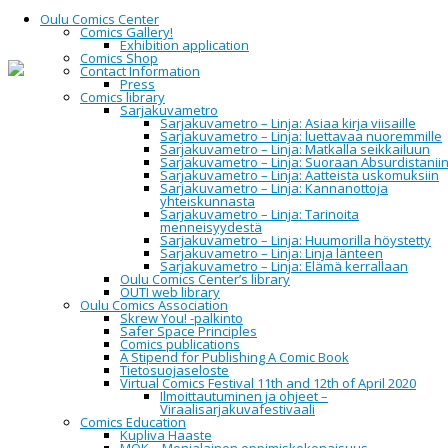
Oulu Comics Center
Comics Gallery!
Exhibition application
Comics Shop
Contact Information
Press
Home
Yleinen
Turun Sarjakuvakaupan Oulun
Comics library
toimipisteen avajaiset lauantaina 8.8.2015 klo 12 alkaen
Sarjakuvametro
Sarjakuvametro – Linja: Asiaa kirja viisaille
Sarjakuvametro – Linja: luettavaa nuoremmille
Turun
Sarjakuvametro – Linja: Matkalla seikkailuun
Sarjakuvametro – Linja: Suoraan Absurdistanii
Sarjakuvametro – Linja: Aatteista uskomuksiin
Sarjakuvakaupan
Sarjakuvametro – Linja: Kannanottoja
yhteiskunnasta
Oulun toimipisteen
Sarjakuvametro – Linja: Tarinoita
menneisyydestä
Sarjakuvametro – Linja: Huumorilla höystetty
avajaiset
Sarjakuvametro – Linja: Linja länteen
Sarjakuvametro – Linja: Elämä kerrallaan
lauantaina 8.8.2015
Oulu Comics Center’s library
OUTI web library
Oulu Comics Association
klo 12 alkaen
Skrew You! -palkinto
Safer Space Principles
Comics publications
A Stipend for Publishing A Comic Book
Tietosuojaseloste
Turun Sarjakuvakauppa avaa toimipisteensä Oulun
Virtual Comics Festival 11th and 12th of April 2020
Sarjakuvakeskuksen yhteyteen. Avajaisia vietetään lauantaina
Ilmoittautuminen ja ohjeet –
8.8. klo 12-19. Avajaispäivänä Oulun Sarjakuvakeskuksella ja
Viraalisarjakuvafestivaali
Turun Sarjakuvakaupassa vierailevat sarjakuvantekijät Ville
Comics Education
Ranta, Ilpo Koskela, Mari Ahokoivu, Søren Mosdal sekä Aapo
Kupliva Haaste
Kukko. Ohjelmassa on koko perheelle sopiva sarjakuva -