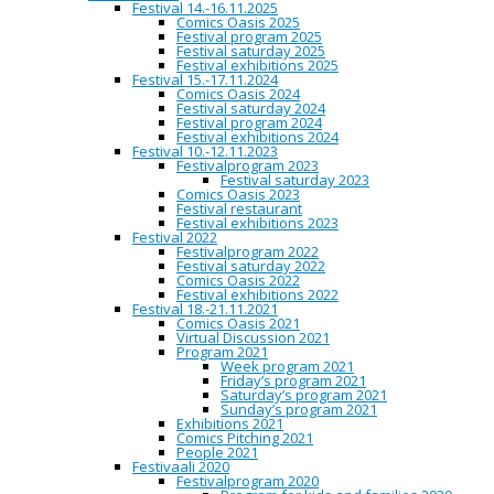
Festival 14.-16.11.2025
Comics Oasis 2025
Festival program 2025
Festival saturday 2025
Yhteystiedot:
Festival exhibitions 2025
Festival 15.-17.11.2024
Turun Sarjakuvakauppa c/o Oulun Sarjakuvakeskus,
Comics Oasis 2024
Hallituskatu 7, 90100 OULU
Festival saturday 2024
oulu@sarjakuvakauppa.fi
e-mail:
Festival program 2024
puh. 040 473 6848
Festival exhibitions 2024
Avoinna ti-to klo 11–19
Festival 10.-12.11.2023
Festivalprogram 2023
Festival saturday 2023
Comics Oasis 2023
Lisätiedot:
Festival restaurant
Turun Sarjakuvakaupan Toimitusjohtaja Petteri Oja, puh. 044
Festival exhibitions 2023
petterioja@gmail.com
534 9978,
Festival 2022
Festivalprogram 2022
Turun Sarjakuvakaupan Tiedottaja Maijastiina Vilenius, puh.
Festival saturday 2022
maijastiina.vilenius@gmail.com
040 840 9524,
Comics Oasis 2022
Festival exhibitions 2022
Oulun Sarjakuvakeskuksen toiminnanjohtaja Harri Filppa, 050
Festival 18.-21.11.2021
330 7186,
harri@oulucomics.com
Comics Oasis 2021
Virtual Discussion 2021
Oulun Sarjakuvakeskus etsii työkokeilijoita ja -
Program 2021
harjoittelijoita
Week program 2021
Join to the Arctic Comics Network
Friday’s program 2021
Saturday’s program 2021
Sunday’s program 2021
CAPITAL OF NORTHERN COMICS
Exhibitions 2021
Comics Pitching 2021
People 2021
Festivaali 2020
Oulu is the city of panels. The center of Oulu is a historical grid plan area
Festivalprogram 2020
where you can come across with many different cultural experiences.