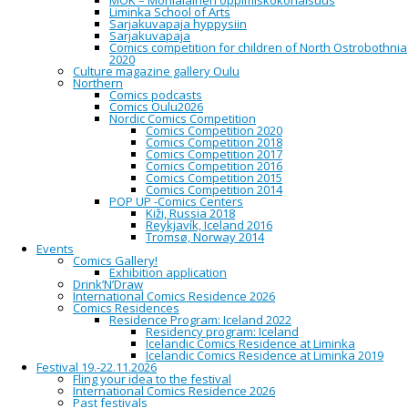
MOK – Monialainen oppimiskokonaisuus
työpaja, ylittämättömiä sarjakuvatarjouksia sekä
Liminka School of Arts
näyttelyopastus.
Sarjakuvapaja hyppysiin
Sarjakuvapaja
Syyskauden avajaisissa avautuu myös Esko Heikkilän Kaikki
Comics competition for children of North Ostrobothnia
kaunis täytyy tuhota -näyttely Oulun sarjakuvakeskuksen
2020
asiakastiloissa. Taiteilija on itse paikalla avajaispäivänä ja
Culture magazine gallery Oulu
myynnissä on rajattu erä Heikkilän Birdy -
Northern
omakustannejulkaisua.
Comics podcasts
Comics Oulu2026
Ohjelma
Nordic Comics Competition
Comics Competition 2020
12-19 Oulun Sarjakuvakeskuksen ovet auki
Comics Competition 2018
Comics Competition 2017
12-14 Koko perheen sarjakuvatyöpaja. Työpajassa väritetään ja
Comics Competition 2016
sanoitetaan Mari Ahokoivun sarjakuvia. Työpajassa
Comics Competition 2015
paikalla myös sarjakuvantekijä Mari Ahokoivu.
Comics Competition 2014
POP UP -Comics Centers
13-18 Pientä purtavaa, tanssia ja musiikkia Valveen uudessa
Kiži, Russia 2018
KONST O DELI kahvilassa
Reykjavík, Iceland 2016
Tromsø, Norway 2014
15:00 Reijo Valta esittelee O. Jauhiaisen museolla esitetyn Kari
Events
Suomalaista käsitelleen näyttelyn teokset ja projektin taustaa
Comics Gallery!
Exhibition application
14-16:30 Signeeraukset
Drink’N’Draw
International Comics Residence 2026
14 :00 Aapo Kukko: Aave Stream Cityssä
Comics Residences
Residence Program: Iceland 2022
14:30 Mari Ahokoivu: Talviunta 3. osa
Residency program: Iceland
Icelandic Comics Residence at Liminka
15:00 Søren Mosdal: Søren Mosdal & Jacob Ørsted & Jyrki
Icelandic Comics Residence at Liminka 2019
Nissinen: Dead Genesis Split Series #
Festival 19.-22.11.2026
Fling your idea to the festival
15:30 Ville Ranta: Köyhän miehen Jerusalem
International Comics Residence 2026
Past festivals
16:00 Ilpo Koskela: Lusia