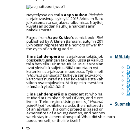
Näyttelyssä on esillä
Aapo Kukon
Riekaleita
-
sarjakuvasivuja syksyllä 2015 Arktisen Banaanin
julkaisemasta sarjakuva-albumista. Näyttelyssä
kuvataan sodan kauhuja narkomaanin
näkökulmasta.
Pages from
Aapo Kukko's
comic book-
Riekaleita
,
published by Arktinen Banaani, autumn 2015.
Exhibition represents the horrors of war through
the eyes of an drug addict.
MM-kilp
Elina Lahdenperä
on sarjakuvantekijä, joka on
opiskellut Limingan taidekoulussa ja vaikuttaa
tällä hetkellä Turun seudulla.
Mielisairaalan ovet
C
ovat yleisöltä suljetut. Niitä raotetaan nyt
C
kuitenkin, sarjakuvan muodossa. Työnimellä
C
”Hourula päiväkirjat”
kulkeva sarjakuvaprojekti on
kertomus nuoren naisen kokemuksista kahden
C
viikon osastojaksolta. Mitä opittiin itsestä tai
C
elämästä ylipäätään?
C
C
Elina Lahdenperä
is a comic artist, who has
studied at Liminka School Of Arts, and currently
lives in Turku region. Using comics, "
Hourula
Suomek
päiväkirjat"
exhibition cracks the shuttered doors
of an asylum. This comic project is based on the
experiences of a young woman, and her two
week stay in a mental hospital. What did she learn
about herself, or the life itself?
to