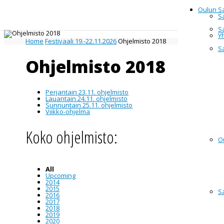
Oulun S
S
S
Y
Home
Festivaali 19.-22.11.2026
Ohjelmisto 2018
S
Ohjelmisto 2018
Perjantain 23.11. ohjelmisto
Lauantain 24.11. ohjelmisto
Sunnuntain 25.11. ohjelmisto
Viikko-ohjelma
Koko ohjelmisto:
O
All
Upcoming
2014
2015
S
2016
2017
2018
2019
2020