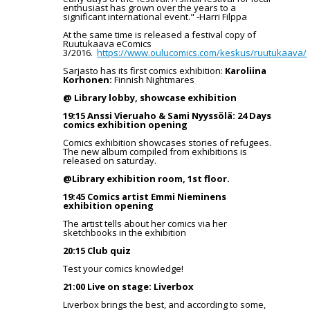
enthusiast has grown over the years to a
significant international event." -Harri Filppa
At the same time is released a festival copy of
Ruutukaava eComics
3/2016.
https://www.oulucomics.com/keskus/ruutukaava/
Sarjasto has its first comics exhibition:
Karoliina
Korhonen:
Finnish Nightmares
@ Library lobby, showcase exhibition
19:15 Anssi Vieruaho & Sami Nyyssölä: 24 Days
comics exhibition opening
Comics exhibition showcases stories of refugees.
The new album compiled from exhibitions is
released on saturday.
@Library exhibition room, 1st floor.
19:45 Comics artist Emmi Nieminens
exhibition opening
The artist tells about her comics via her
sketchbooks in the exhibition
20:15 Club quiz
Test your comics knowledge!
21:00 Live on stage: Liverbox
Liverbox brings the best, and according to some,