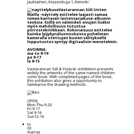
Jauhiainen, Kirjastokuja 1, Kiiminki
Vastarannan Siili Unten
Mailla -näyttely esittelee laajasti samaa
nimeä kantavan lastensarjakuva-albumin
teoksia.
Esillä on valmiiden sivujen lisäksi
myös mahdollisuus tutustua
piirrostekniikkaan. Kokonaisuus esittelee
kuinka lyijykynäluonnoksista puhelimen
kameralla otettujen kuvien välityksellä
lopputuotos syntyy digitaalisin menetelmin.
AVOINNA:
ma-to 9-19
pe 9-17
la 9-15
Vastarannan Siili & Ystävät -exhibition presents
widely the artworks of the same named children
comic book. With completed pages of the book,
this exhibition also gives a opportunity to
familiarise the drawing methods.
OPEN:
Mon-Thu 9-20
Fri 9-17
Sat 9-16
Sun12-16
to
03
marras