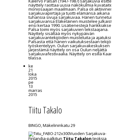
Kalervo Palsan (1947-1987) sarjakuvia esittelevä
näyttely raottaa uusia näkökulmia kuvataiteen
moniosaajan maailmaan. Palsa oli aktiivinen
sarjakuvapiirtäjä ja tuotti elämänsä aikana
tuhansia sivuja sarjakuvaa. Hänen tunnetuin
sarjakuvansa Eläkeläinen muistelee julkaistiin
ensi kertaa 1990. Lisätienestejä hankkiakseen
Palsa toimi myös sarjakuvien tekstaajana.
Näyttely sisältää myös nykypäivän
sarjakuvantekijöiden muisteluita ja ajatuksia sekä
Palsasta että hänen vaikutuksestaan tekijöiden
työskentelyyn. Oulun sarjakuvakeskuksen
järjestämä näyttely on osa Oulun neljättä
sarjakuvafestivaalia. Näyttely on esillä Kaari-
tilassa.
ke
21
loka
2015
pe
13
marras
2015
Tiitu Takalo
BINGO, Mäkelininkatu 29
Vuoden Sarjakuva-
Finlandia-palkitun
Tiitu Takalon
teoksia