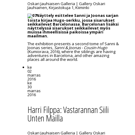
Oskari Jauhiaisen Galleria | Gallery Oskari
Jauhiainen, Kirjastokuja 1, Kiiminki
Näyttely esittelee Sanni ja Joonas sarjan
toista kirjaa Hugo-serkku, jossa sisarukset
seikkailevat Barcelonassa. Barcelonan lisäksi
näyttelyssä sisarukset seikkailevat myös
muissa ihmeellisissä paikoissa ympäri
maailman.
The exhibition presents a second tome of Sanni &
Joonas series,
Sanni & Joonas - Cousin-Hugo
(Kumiorava, 2016), where the siblings are having
adventures in Barcelona, and other amazing
places all around the world.
ke
02
marras
2016
ke
30
marras
2016
Harri Filppa: Vastarannan Siili
Unten Mailla
Oskari Jauhiaisen Galleria | Gallery Oskari