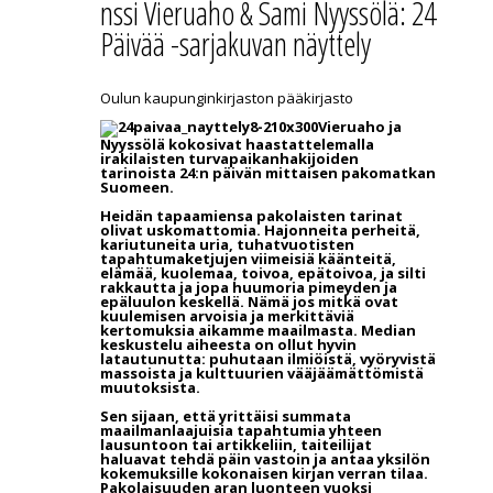
nssi Vieruaho & Sami Nyyssölä: 24
Päivää -sarjakuvan näyttely
Oulun kaupunginkirjaston pääkirjasto
Vieruaho ja
Nyyssölä kokosivat haastattelemalla
irakilaisten turvapaikanhakijoiden
tarinoista 24:n päivän mittaisen pakomatkan
Suomeen.
Heidän tapaamiensa pakolaisten tarinat
olivat uskomattomia. Hajonneita perheitä,
kariutuneita uria, tuhatvuotisten
tapahtumaketjujen viimeisiä käänteitä,
elämää, kuolemaa, toivoa, epätoivoa, ja silti
rakkautta ja jopa huumoria pimeyden ja
epäluulon keskellä. Nämä jos mitkä ovat
kuulemisen arvoisia ja merkittäviä
kertomuksia aikamme maailmasta. Median
keskustelu aiheesta on ollut hyvin
latautunutta: puhutaan ilmiöistä, vyöryvistä
massoista ja kulttuurien vääjäämättömistä
muutoksista.
Sen sijaan, että yrittäisi summata
maailmanlaajuisia tapahtumia yhteen
lausuntoon tai artikkeliin, taiteilijat
haluavat tehdä päin vastoin ja antaa yksilön
kokemuksille kokonaisen kirjan verran tilaa.
Pakolaisuuden aran luonteen vuoksi