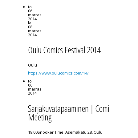
to
06
marras
2014
la
08
marras
2014
Oulu Comics Festival 2014
Oulu
https://www.oulucomics.com/14/
to
06
marras
2014
Sarjakuvatapaaminen | Comics
Meeting
19:00
Snooker Time, Asemakatu 28, Oulu