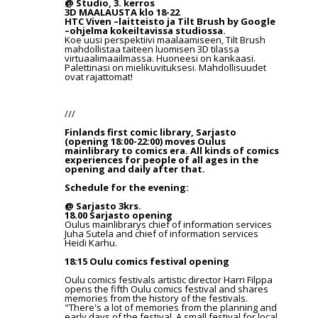
@ Studio, 3. kerros
3D MAALAUSTA klo 18-22
HTC Viven –laitteisto ja Tilt Brush by Google
–ohjelma kokeiltavissa studiossa.
Koe uusi perspektiivi maalaamiseen, Tilt Brush
mahdollistaa taiteen luomisen 3D tilassa
virtuaalimaailmassa. Huoneesi on kankaasi.
Palettinasi on mielikuvituksesi. Mahdollisuudet
ovat rajattomat!
///
Finlands first comic library, Sarjasto
(opening 18:00-22:00) moves Oulus
mainlibrary to comics era. All kinds of comics
experiences for people of all ages in the
opening and daily after that.
Schedule for the evening:
@ Sarjasto 3krs.
18.00 Sarjasto opening
Oulus mainlibrarys chief of information services
Juha Sutela and chief of information services
Heidi Karhu.
18:15 Oulu comics festival opening
Oulu comics festivals artistic director Harri Filppa
opens the fifth Oulu comics festival and shares
memories from the history of the festivals.
"There's a lot of memories from the planning and
early days of the festival. A small festival for local