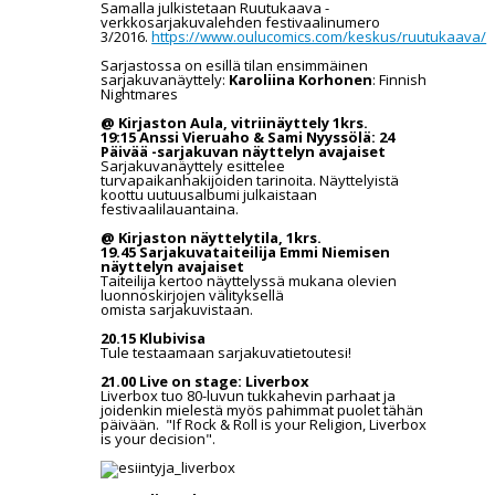
Samalla julkistetaan Ruutukaava -
verkkosarjakuvalehden festivaalinumero
3/2016.
https://www.oulucomics.com/keskus/ruutukaava/
Sarjastossa on esillä tilan ensimmäinen
sarjakuvanäyttely:
Karoliina Korhonen
: Finnish
Nightmares
@ Kirjaston Aula, vitriinäyttely 1krs.
19:15 Anssi Vieruaho & Sami Nyyssölä:
24
Päivää -sarjakuvan näyttelyn
avajaiset
Sarjakuvanäyttely esittelee
turvapaikanhakijoiden tarinoita. Näyttelyistä
koottu uutuusalbumi julkaistaan
festivaalilauantaina.
@ Kirjaston näyttelytila, 1krs.
19.45 Sarjakuvataiteilija Emmi Niemisen
näyttelyn avajaiset
Taiteilija kertoo näyttelyssä mukana olevien
luonnoskirjojen välityksellä
omista sarjakuvistaan.
20.15 Klubivisa
Tule testaamaan sarjakuvatietoutesi!
21.00 Live on stage: Liverbox
Liverbox tuo 80-luvun tukkahevin parhaat ja
joidenkin mielestä myös pahimmat puolet tähän
päivään. "If Rock & Roll is your Religion, Liverbox
is your decision".