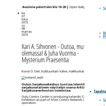
Avoinna päivittäin klo 10-20 |
Open daily 10-20
S
ke
07
loka
2015
su
08
marras
K
2015
P
Kari A. Sihvonen - Outoa, mutta
olemassa! & Juha Vuorma -
Mysterium Praesentia
Konst O. Deli, Kulttuuritalo Valve, Hallituskatu 7
Oulun Sarjakuvakeskus tuottaa Islantilaisen
sarjakuvataiteen näyttelyn osana Arktisen
Sarjakuvaverkoston toimintaa.
Tapaht
Oulu Comics Center is producing Icelandic Comics
S
Exhibition as part of Arctic Comics Network Co-
operation.