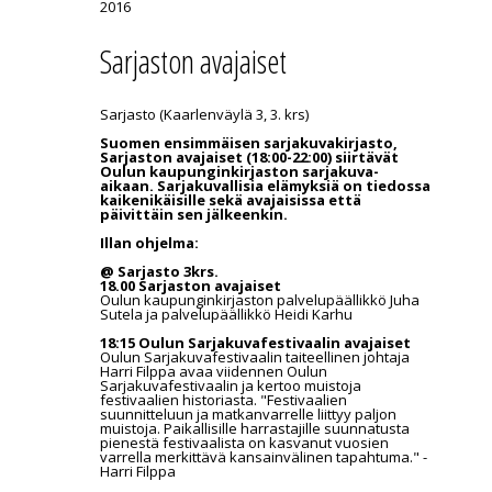
2016
Sarjaston avajaiset
Sarjasto (Kaarlenväylä 3, 3. krs)
Suomen ensimmäisen sarjakuvakirjasto,
Sarjaston avajaiset (18:00-22:00) siirtävät
Oulun kaupunginkirjaston sarjakuva-
aikaan. Sarjakuvallisia elämyksiä on tiedossa
kaikenikäisille sekä avajaisissa että
päivittäin sen jälkeenkin.
Illan ohjelma:
@ Sarjasto 3krs.
18.00 Sarjaston avajaiset
Oulun kaupunginkirjaston palvelupäällikkö Juha
Sutela ja palvelupäällikkö Heidi Karhu
18:15 Oulun Sarjakuvafestivaalin avajaiset
Oulun Sarjakuvafestivaalin taiteellinen johtaja
Harri Filppa avaa viidennen Oulun
Sarjakuvafestivaalin ja kertoo muistoja
festivaalien historiasta. "Festivaalien
suunnitteluun ja matkanvarrelle liittyy paljon
muistoja. Paikallisille harrastajille suunnatusta
pienestä festivaalista on kasvanut vuosien
varrella merkittävä kansainvälinen tapahtuma." -
Harri Filppa