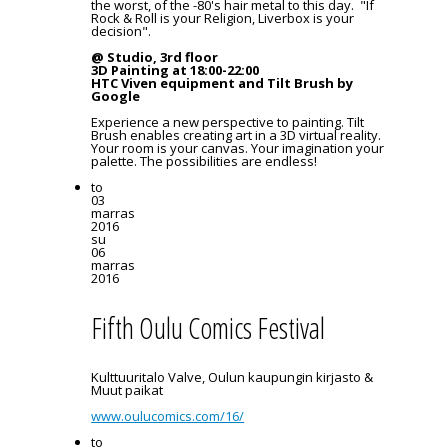
the worst, of the -80's hair metal to this day. "If
Rock & Roll is your Religion, Liverbox is your
decision".
@ Studio, 3rd floor
3D Painting at 18:00-22:00
HTC Viven equipment and Tilt Brush by
Google
Experience a new perspective to painting. Tilt
Brush enables creating art in a 3D virtual reality.
Your room is your canvas. Your imagination your
palette. The possibilities are endless!
to
03
marras
2016
su
06
marras
2016
Fifth Oulu Comics Festival
Kulttuuritalo Valve, Oulun kaupungin kirjasto &
Muut paikat
www.oulucomics.com/16/
to