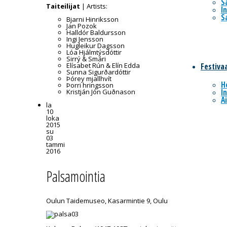
S
Taiteilijat
| Artists:
I
S
Bjarni Hinriksson
Jan Pozok
Halldór Baldursson
Ingi Jensson
Hugleikur Dagsson
Lóa Hjálmtýsdóttir
Sirrý & Smári
Elísabet Rún & Elín Edda
Festivaa
Sunna Sigurðardóttir
Þórey mjallhvít
H
Þorri hringsson
I
Kristján Jón Guðnason
A
la
10
loka
2015
su
03
tammi
2016
Palsamointia
Oulun Taidemuseo, Kasarmintie 9, Oulu