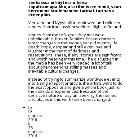
teoksessa ei käytetä oikeita
tapahtumapaikkoja tai ihmisten nimiä, vaan
kerromme kuulemamme tarinat tarinana
eteenpäin.
Vieruaho and Nyyssölä interviewed and collected
stories from Iraqi asylum seekers flight to Finland.
stories from the refugees they met were
unbelievable. Broken families, broken careers,
latest changes in thousand year old events, life,
death, hope, despair and still even love and
laughter in the midst of darkness and
reservations. These, if any, stories are significant
and worth hearing in this time. The discussion in
the media has been very loaded: a lot of talk
about phenomenons, rolling masses and
inevitable cultural changes.
Instead of trying to summarize worldwide events
into a single report or article, the artists want to do
the exact opposite and give a whole book just for
the individual experiences. Because of the
sensitive nature of asylum seeking, the names
and places in this work have been changed.
to
03
marras
2016
la
26
marras
2016