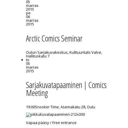
05
marras
2015
pe
06
marras
2015
Arctic Comics Seminar
Oulun Sarjakuvakeskus, Kulttuuritalo Valve,
Hallituskatu 7
to
05
marras
2015
Sarjakuvatapaaminen | Comics
Meeting
19:00
Snooker Time, Asemakatu 28, Oulu
Vapaa pääsy / Free entrance