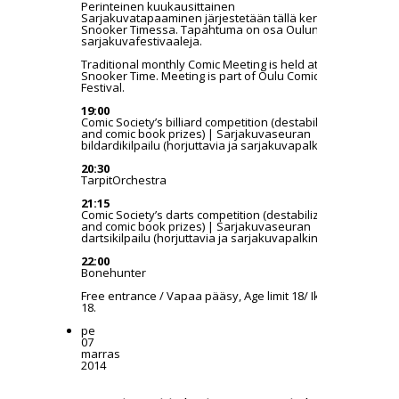
Perinteinen kuukausittainen
Sarjakuvatapaaminen järjestetään tällä kertaa
Snooker Timessa. Tapahtuma on osa Oulun
sarjakuvafestivaaleja.
Traditional monthly Comic Meeting is held at
Snooker Time. Meeting is part of Oulu Comics
Festival.
19:00
Comic Society’s billiard competition (destabilizing
and comic book prizes) | Sarjakuvaseuran
bildardikilpailu (horjuttavia ja sarjakuvapalkintoja)
20:30
TarpitOrchestra
21:15
Comic Society’s darts competition (destabilizing
and comic book prizes) | Sarjakuvaseuran
dartsikilpailu (horjuttavia ja sarjakuvapalkintoja)
22:00
Bonehunter
Free entrance / Vapaa pääsy, Age limit 18/ Ikäraja
18.
pe
07
marras
2014