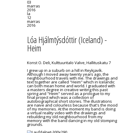
03
marras
2016
la
12
marras
2016
Lóa Hjálmtýsdóttir (Iceland) -
Heim
Konst O. Deli, Kulttuuritalo Valve, Hallituskatu 7
I grew up in a suburb on a hill in Reykjavík.
Although I moved away twenty years ago, the
neighbourhood travels with me. The drawings and
text together are called "Heim" which in Icelandic
can both mean home and world. I graduated with
a masters degree in creative writing this past
spring and "Heim" served as a prologue to my
final project which was a collection of
autobiographical short stories. The illustrations
are naive and colourless because that's the mood
of my memories. At the moment my band is doing
a virtual reality video with the drawings and
rebuilding my old neighbourhood from my
memory with the band dancing in my old stomping
grounds.