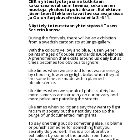
CBK:n yhteistyötä ja siinä tutkitaan
kaksinaismoralismin teemaa, sekä sen eri
muotoja, yksilöistä politiikkaan. Kollektiivin
jäsen Leon Stekla on tavattavissa avajaisissa
ja Oulun Sarjakuvafestivaaleilla 3.-6.11.
Näyttely toteutetaan yhteistyössä Tusen
Serierin kanssa.
During the festivals, there will be an exhibition
from a swedish cartoonists at Bingo-gallery.
With the colours yellow and blue, Tusen Serier
paints images of double standards (Dubbelmoral).
A phenomenon that exists around us daily but at
times becomes too obvious to ignore.
Like times when we are told to not waste energy
by choosing low energy light bulbs when they at
the same time are made with a planned
obsolescence.
Like times when we speak of public safety but
more cameras are intruding on our privacy and
more police are patrolling the streets.
Like times when politicians say they want to fight
racism in society but the next day step up the
purge of undocumented immigrants.
To say one thing but do something else. To blame
or punish someone for something that you
secretly do yourself. This is a collaborative
exhibition by some of the artists from Tusen
Serier and CBK where together they explore the