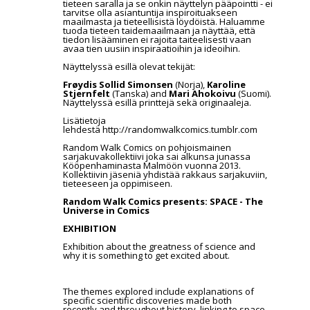
tieteen saralla ja se onkin näyttelyn pääpointti - ei
tarvitse olla asiantuntija inspiroituakseen
maailmasta ja tieteellisistä löydöistä. Haluamme
tuoda tieteen taidemaailmaan ja näyttää, että
tiedon lisääminen ei rajoita taiteelisesti vaan
avaa tien uusiin inspiraatioihin ja ideoihin.
Näyttelyssä esillä olevat tekijät:
Frøydis Sollid Simonsen
(Norja),
Karoline
Stjernfelt
(Tanska) and
Mari
Ahokoivu
(Suomi).
Näyttelyssä esillä printtejä sekä originaaleja.
Lisätietoja
lehdestä http://randomwalkcomics.tumblr.com
Random Walk Comics on pohjoismainen
sarjakuvakollektiivi joka sai alkunsa junassa
Kööpenhaminasta Malmöön vuonna 2013.
Kollektiivin jäseniä yhdistää rakkaus sarjakuviin,
tieteeseen ja oppimiseen.
Random Walk Comics presents: SPACE - The
Universe in Comics
EXHIBITION
Exhibition about the greatness of science and
why it is something to get excited about.
The themes explored include explanations of
specific scientific discoveries made both
recently and throughout history, linking to space,