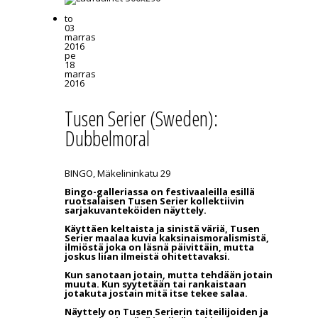
to
03
marras
2016
pe
18
marras
2016
Tusen Serier (Sweden):
Dubbelmoral
BINGO, Mäkelininkatu 29
Bingo-galleriassa on festivaaleilla esillä
ruotsalaisen Tusen Serier kollektiivin
sarjakuvanteköiden näyttely.
Käyttäen keltaista ja sinistä väriä, Tusen
Serier maalaa kuvia kaksinaismoralismistä,
ilmiöstä joka on läsnä päivittäin, mutta
joskus liian ilmeistä ohitettavaksi.
Kun sanotaan jotain, mutta tehdään jotain
muuta. Kun syytetään tai rankaistaan
jotakuta jostain mitä itse tekee salaa.
Näyttely on Tusen Serierin taiteilijoiden ja