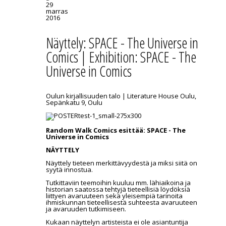
29
marras
2016
Näyttely: SPACE - The Universe in
Comics | Exhibition: SPACE - The
Universe in Comics
Oulun kirjallisuuden talo | Literature House Oulu,
Sepänkatu 9, Oulu
Random Walk Comics esittää: SPACE - The
Universe in Comics
NÄYTTELY
Näyttely tieteen merkittävyydestä ja miksi siitä on
syytä innostua.
Tutkittaviin teemoihin kuuluu mm. lähiaikoina ja
historian saatossa tehtyjä tieteellisiä löydöksiä
liittyen avaruuteen sekä yleisempiä tarinoita
ihmiskunnan tieteellisestä suhteesta avaruuteen
ja avaruuden tutkimiseen.
Kukaan näyttelyn artisteista ei ole asiantuntija