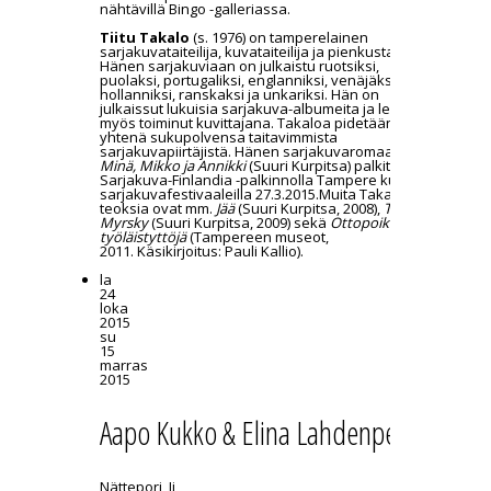
nähtävillä Bingo -galleriassa.
Tiitu Takalo
(s. 1976) on tamperelainen
sarjakuvataiteilija, kuvataiteilija ja pienkustantaja.
Hänen sarjakuviaan on julkaistu ruotsiksi,
puolaksi, portugaliksi, englanniksi, venäjäksi,
hollanniksi, ranskaksi ja unkariksi. Hän on
julkaissut lukuisia sarjakuva-albumeita ja lehtiä ja
myös toiminut kuvittajana. Takaloa pidetään
yhtenä sukupolvensa taitavimmista
sarjakuvapiirtäjistä. Hänen sarjakuvaromaaninsa
Minä, Mikko ja Annikki
(Suuri Kurpitsa) palkittiin
Sarjakuva-Finlandia -palkinnolla Tampere kuplii –
sarjakuvafestivaaleilla 27.3.2015.Muita Takalon
teoksia ovat mm.
Jää
(Suuri Kurpitsa, 2008),
Tuuli ja
Myrsky
(Suuri Kurpitsa, 2009) sekä
Ottopoikia ja
työläistyttöjä
(Tampereen museot,
2011. Käsikirjoitus: Pauli Kallio).
la
24
loka
2015
su
15
marras
2015
Aapo Kukko & Elina Lahdenperä
Nättepori, Ii