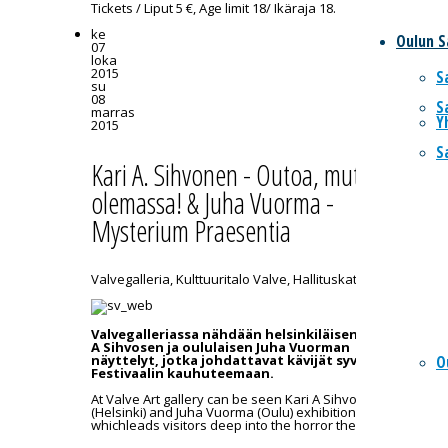
Tickets / Liput 5 €, Age limit 18/ Ikäraja 18.
ke
Oulun S
07
loka
2015
S
su
08
S
marras
Y
2015
S
Kari A. Sihvonen - Outoa, mutta
olemassa! & Juha Vuorma -
Mysterium Praesentia
Valvegalleria, Kulttuuritalo Valve, Hallituskatu 7
Valvegalleriassa nähdään helsinkiläisen Kari
A Sihvosen ja oululaisen Juha Vuorman
O
näyttelyt, jotka johdattavat kävijät syvälle
Festivaalin kauhuteemaan.
At Valve
Art
gallery
can be seen
Kari
A
Sihvonen
(Helsinki)
and
Juha
Vuorma (Oulu) exhibitions
which
leads
visitors
deep into the
horror
theme.