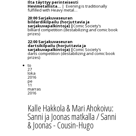
Ilta täyttyy perinteisesti
Hevimetallista…
| Evening is traditionally
fulfilled with Heavy metal…
20:00
Sarjakuvaseuran
bildardikilpailu (horjuttavia ja
sarjakuvapalkintoja) |
Comic Society’s
billiard competition (destabilizing and comic book
prizes)
22:00
Sarjakuvaseuran
dartsikilpailu (horjuttavia ja
sarjakuvapalkintoja) |
Comic Society’s
darts competition (destabilizing and comic book
prizes)
to
27
loka
2016
pe
11
marras
2016
Kalle Hakkola & Mari Ahokoivu:
Sanni ja Joonas matkalla / Sanni
& Joonas - Cousin-Hugo