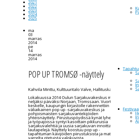
2021
2022
Ku
2023
P
2024
2025
ma
03
marras
2014
pe
14
marras
2014
Tapahtu
POP UP TROMSØ -näyttely
S
S
I
S
Kahvila Minttu, Kulttuuritalo Valve, Hallituskatu 7
Lokakuussa 2014 Oulun Sarjakuvakeskus muutti
neljäksi päiväksi Norjaan, Tromssaan. Vuorten
keskelle, kaupungin kirjastolle rakennettiin
Festivaal
väliaikainen pop up -sarjakuvakeskus ja
He
pohjoismaisten sarjakuvantekijöiden
I
yhteisnäyttely. Piirustuspöydissä kynät lyhenivät
A
ja työpajoissa syntyi kasoittain pikkuruisia
sarjakuvalehtiä ja uusia sarjakuvan innoittamia
lautapelejä. Näyttely koostuu pop up -
tapahtuman kävijöiden piirustuksista ja matkan
varrelta otetuista valokuvista.