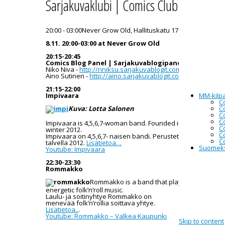
Sarjakuvaklubi | Comics Club
20:00 - 03:00
Never Grow Old, Hallituskatu 17
8.11. 20:00-03:00 at Never Grow Old
20:15-20:45
Comics Blog Panel | Sarjakuvablogipaneeli
Niko Niva -
http://nniksu.sarjakuvablogit.com/
Aino Sutinen -
http://aino.sarjakuvablogit.com/
21:15-22:00
Impivaara
MM-kilpa
C
Kuva: Lotta Salonen
C
C
C
Impivaara is 4,5,6,7-woman band. Founded in the
C
winter 2012.
C
Impivaara on 4,5,6,7- naisen bändi. Perustettu
C
talvella 2012.
Lisätietoa…
Suomek
Youtube: Impivaara
22:30-23:30
Rommakko
Rommakko is a band that plays
energetic folk’n’roll music.
Laulu- ja soitinyhtye Rommakko on
menevää folk’n’rollia soittava yhtye.
Lisätietoa..
.
Youtube: Rommakko – Valkea Kaupunki
Skip to content