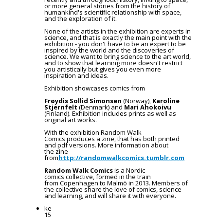
or more general stories from the history of
humankind's scientific relationship with space,
and the exploration of it.
None of the artists in the exhibition are experts in
science, and that is exactly the main point with the
exhibition - you don't have to be an expert to be
inspired by the world and the discoveries of
science. We want to bring science to the art world,
and to show that learning more doesn't restrict
you artistically but gives you even more
inspiration and ideas.
Exhibition showcases comics from
Frøydis Sollid Simonsen
(Norway),
Karoline
Stjernfelt
(Denmark) and
Mari
Ahokoivu
(Finland). Exhibition includes prints as well as
original art works.
With the exhibition Random Walk
Comics produces a zine, that has both printed
and pdf versions. More information about
the zine
from
http://
randomwalkcomics.tumblr.com
Random Walk Comics
is a Nordic
comics collective, formed in the train
from Copenhagen to Malmö in 2013. Members of
the collective share the love of comics, science
and learning, and will share it with everyone.
ke
15