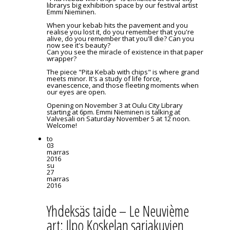
librarys big exhibition space by our festival artist
Emmi Nieminen.
When your kebab hits the pavement and you
realise you lost it, do you remember that you're
alive, do you remember that you'll die? Can you
now see it's beauty?
Can you see the miracle of existence in that paper
wrapper?
The piece "Pita Kebab with chips" is where grand
meets minor. It's a study of life force,
evanescence, and those fleeting moments when
our eyes are open.
Opening on November 3 at Oulu City Library
starting at 6pm. Emmi Nieminen is talking at
Valvesali on Saturday November 5 at 12 noon.
Welcome!
to
03
marras
2016
su
27
marras
2016
Yhdeksäs taide – Le Neuvième
art: Ilpo Koskelan sarjakuvien