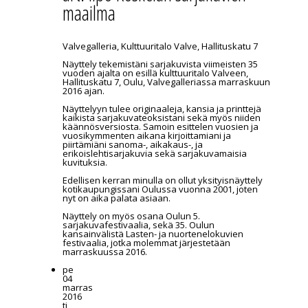
maailma
Valvegalleria, Kulttuuritalo Valve, Hallituskatu 7
Näyttely tekemistäni sarjakuvista viimeisten 35
vuoden ajalta on esillä kulttuuritalo Valveen,
Hallituskatu 7, Oulu, Valvegalleriassa marraskuun
2016 ajan.
Näyttelyyn tulee originaaleja, kansia ja printtejä
kaikista sarjakuvateoksistani sekä myös niiden
käännösversiosta. Samoin esittelen vuosien ja
vuosikymmenten aikana kirjoittamiani ja
piirtämiäni sanoma-, aikakaus-, ja
erikoislehtisarjakuvia sekä sarjakuvamaisia
kuvituksia.
Edellisen kerran minulla on ollut yksityisnäyttely
kotikaupungissani Oulussa vuonna 2001, joten
nyt on aika palata asiaan.
Näyttely on myös osana Oulun 5.
sarjakuvafestivaalia, sekä 35. Oulun
kansainvälistä Lasten- ja nuortenelokuvien
festivaalia, jotka molemmat järjestetään
marraskuussa 2016.
pe
04
marras
2016
ti