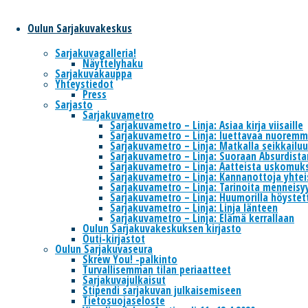
The website is maintained by
Oulu Comics Center
, which is part of the
non-profit society
Oulu Comics Association
.
Oulun Sarjakuvakeskus
Changes to the program and schedule are possible.
2022 @ Oulu Comics Center
Sarjakuvagalleria!
Näyttelyhaku
Sarjakuvakauppa
Yhteystiedot
Press
Sarjasto
Sarjakuvametro
Sarjakuvametro – Linja: Asiaa kirja viisaille
Sarjakuvametro – Linja: luettavaa nuoremmi
Sarjakuvametro – Linja: Matkalla seikkailu
Sarjakuvametro – Linja: Suoraan Absurdista
Sarjakuvametro – Linja: Aatteista uskomuks
Sarjakuvametro – Linja: Kannanottoja yhte
Sarjakuvametro – Linja: Tarinoita menneisy
Sarjakuvametro – Linja: Huumorilla höystet
Sarjakuvametro – Linja: Linja länteen
Sarjakuvametro – Linja: Elämä kerrallaan
Oulun Sarjakuvakeskuksen kirjasto
Outi-kirjastot
Oulun Sarjakuvaseura
Skrew You! -palkinto
Turvallisemman tilan periaatteet
Sarjakuvajulkaisut
Stipendi sarjakuvan julkaisemiseen
Tietosuojaseloste