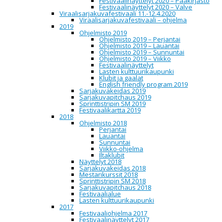
Festivaalinäyttelyt 2020 – Pääkirjasto
14:45
Pertti Jarla
– Turun Sarjakuvakau
Festivaalinäyttelyt 2020 – Valve
Viraalisarjakuvafestivaali 11.-12.4.2020
15:10
Harri Filppa & Jarmo Stoor
– Tur
Viraalisarjakuvafestivaali – ohjelma
2019
Ohjelmisto 2019
Ohjelmisto 2019 – Perjantai
Ohjelmisto 2019 – Lauantai
la
Ohjelmisto 2019 – Sunnuntai
23
Ohjelmisto 2019 – Viikko
marras
Festivaalinäyttelyt
2019
Lasten kulttuurikaupunki
su
Klubit ja gaalat
24
English friendly program 2019
marras
Sarjakuvakeidas 2019
2019
Sarjakuvapitchaus 2019
Sprinttistripin SM 2019
Festivaalikartta 2019
Sarjakuvakeidas | Comics Oasis
2018
Ohjelmisto 2018
Perjantai
Lauantai
Sunnuntai
Pääkirjasto | Main library, Kaarlenväylä 3, 1. krs,
Viikko-ohjelma
Oulu
Iltaklubit
Näyttelyt 2018
Sarjakuvakeidas 2018
Mestarikurssit 2018
Sarjakuvakeidas on avoinna 23.11. klo 11-19 ja
Sprinttistripin SM 2018
24.11. klo 12-15:30. Keidas antaa vierailijoille
Sarjakuvapitchaus 2018
mahdollisuuden tehdä sarjakuvalöytöjä. Keitaalla
Festivaalialue
on myynnissä sarjakuvakirjoja, tulosteita,
Lasten kulttuurikaupunki
oheistuotteita ja muuta materiaalia lukuisilla
2017
pöydillä, joiden takaa löytyy itsenäisiä tekijöitä,
Festivaaliohjelma 2017
yrityksiä ja yhteisöjä. Sarjakuvakeidas sijaitsee
Festivaalinäyttelyt 2017
Oulun kaupunginkirjaston pääkirjastolla.