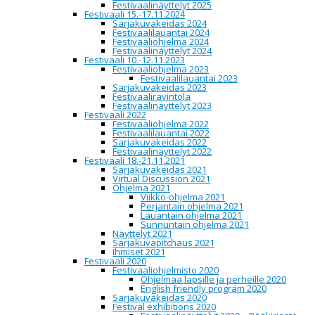
Festivaalinäyttelyt 2025
Festivaali 15.-17.11.2024
14:05
Juliana Hyrri & Pauli Kallio
– Suur
Sarjakuvakeidas 2024
Festivaalilauantai 2024
14:45
Lauri Ahtinen, Harri Filppa & J
Festivaaliohjelma 2024
Festivaalinäyttelyt 2024
14:45
Riika Ruottinen
– Pokuto
Festivaali 10.-12.11.2023
Festivaaliohjelma 2023
15:30
Sira Moksi & Keijo Ahlqvist
– Tu
Festivaalilauantai 2023
Sarjakuvakeidas 2023
16:15
Mikko Väyrynen
– Turun Sarjak
Festivaaliravintola
Festivaalinäyttelyt 2023
16:50
Illustory
– Illustory
Festivaali 2022
Festivaaliohjelma 2022
17:15
Ville Pirinen
– Suuri Kurpitsa
Festivaalilauantai 2022
Sarjakuvakeidas 2022
17:45
Veli-Matti Ural
– Turun Sarjaku
Festivaalinäyttelyt 2022
Festivaali 18.-21.11.2021
18:15
Aapo Kukko
– Turun Sarjakuvak
Sarjakuvakeidas 2021
Virtual Discussion 2021
SUNNUNTAINA
Ohjelma 2021
Viikko-ohjelma 2021
Perjantain ohjelma 2021
12:35
Late & kumpp.
(Late & kumpp.)
Lauantain ohjelma 2021
Sunnuntain ohjelma 2021
Vesa Vitikainen, Tuomas Koivu
13:05
Näyttelyt 2021
Ritari
Sarjakuvapitchaus 2021
Ihmiset 2021
13:30
Timo Kokkila
– Turun Sarjakuvak
Festivaali 2020
13:35
Jiipu Uusitalo
Festivaaliohjelmisto 2020
Ohjelmaa lapsille ja perheille 2020
14:05
Mari Ahokoivu
– Turun Sarjakuv
English friendly program 2020
Sarjakuvakeidas 2020
14:05
Juliana Hyrri
– Suuri Kurpitsa
Festival exhibitions 2020