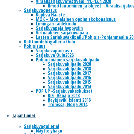
Viraalisarjakuvafestivaali 11.-12.4.2020
Ilmoittautuminen ja ohjeet – Viraalisarjakuv
Sarjakuvaopetus
Kupliva Haaste
MOK – Monialainen oppimiskokonaisuus
Limingan taidekoulu
Sarjakuvapaja hyppysiin
Virtuaalinen sarjakuvapaja
Lasten Sarjakuvakilpailu Pohjois-Pohjanmaalla 20
Kulttuurilehtigalleria Oulu
Pohjoisuus
Sarjakuvapodcastit
Sarjakuva Oulu2026
Pohjoismainen sarjakuvakilpailu
Sarjakuvakilpailu 2020
Sarjakuvakilpailu 2018
Sarjakuvakilpailu 2017
Sarjakuvakilpailu 2016
Sarjakuvakilpailu 2015
Sarjakuvakilpailu 2014
POP UP -Sarjakuvakeskukset
Kiži, Venäjä 2018
Reykjavik, Islanti 2016
Tromssa, Norja 2014
Tapahtumat
Sarjakuvagalleria!
Näyttelyhaku