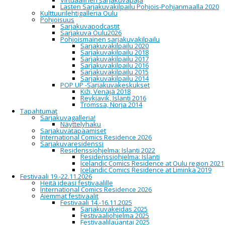
Virtuaalinen sarjakuvapaja
Illustory
Lasten Sarjakuvakilpailu Pohjois-Pohjanmaalla 2020
Apila Pepita
Kulttuurilehtigalleria Oulu
Ilpo Koskela
Pohjoisuus
Musta ritari
Sarjakuvapodcastit
Kutikuti
Sarjakuva Oulu2026
Esko Heikkilä
Pohjoismainen sarjakuvakilpailu
Jiipu Uusitalo
Sarjakuvakilpailu 2020
Matsucon
Sarjakuvakilpailu 2018
Kummaconin sarjakuva- ja kirjakirppis
Sarjakuvakilpailu 2017
Late ja kumppanit
Sarjakuvakilpailu 2016
Nam-Ke
Sarjakuvakilpailu 2015
Nikke Lindholm & Onsku Franck
Sarjakuvakilpailu 2014
JAKKE & Mikael Hoo
POP UP -Sarjakuvakeskukset
Turun Sarjakuvakerho
Kiži, Venäjä 2018
Rika Ruusuvaara & Salla Heikkinen
Reykjavik, Islanti 2016
Väinö Siren
Tromssa, Norja 2014
H-P Lehkonen, Sara Valta, Paju Ruotsalainen &
Tapahtumat
Joxu
Sarjakuvagalleria!
Matti Reijonen
Näyttelyhaku
Vilma Parviainen
Sarjakuvatapaamiset
Limingan taidekoulu
International Comics Residence 2026
Sarjakuvaresidenssi
SIGNEERAUKSET MYYNTIPÖYDISSÄ
Residenssiohjelma: Islanti 2022
Residenssiohjelma: Islanti
LAUANTAINA
Icelandic Comics Residence at Oulu region 2021
Icelandic Comics Residence at Liminka 2019
Festivaali 19.-22.11.2026
Vesa Vitikainen, Tuomas Koivu
11:35
Heitä ideasi festivaalille
Ritari
International Comics Residence 2026
Aiemmat festivaalit
12:10
Lappi & Lappi
– Pokuto
Festivaali 14.-16.11.2025
Sarjakuvakeidas 2025
12:45
Sami Nyyssölä
– Pokuto
Festivaaliohjelma 2025
Festivaalilauantai 2025
13:20
Jaana Suorsa
– Turun Sarjakuva