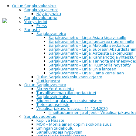
Oulun Sarjakuvakeskus
Sarjakuvagalleria!
Näyttelyhaku
Sarjakuvakauppa
Yhteystiedot
Home
Festivaali 19.-22.11.2026
Ohjelmisto 2019
Press
Sarjakuvakeidas 2019
Sarjasto
Sarjakuvametro
Sarjakuvametro – Linja: Asiaa kirja viisaille
Sarjakuvakeidas
Sarjakuvametro – Linja: luettavaa nuoremmille
Sarjakuvametro – Linja: Matkalla seikkailuun
Sarjakuvametro – Linja: Suoraan Absurdistanii
2019
Sarjakuvametro – Linja: Aatteista uskomuksiin
Sarjakuvametro – Linja: Kannanottoja yhteisku
Sarjakuvametro – Linja: Tarinoita menneisyyde
Sarjakuvametro – Linja: Huumorilla höystetty
Sarjakuvametro – Linja: Linja länteen
Sarjakuvakeidas on avoinna lauantaina 23.11. klo 11-19
Sarjakuvametro – Linja: Elämä kerrallaan
ja sunnuntaina 24.11. klo 12-15:30. Keidas antaa
Oulun Sarjakuvakeskuksen kirjasto
vierailijoille mahdollisuuden tehdä sarjakuvalöytöjä.
Outi-kirjastot
Keitaalla on myynnissä sarjakuvakirjoja, tulosteita,
Oulun Sarjakuvaseura
oheistuotteita ja muuta materiaalia lukuisilla pöydillä,
Skrew You! -palkinto
joiden takaa löytyy itsenäisiä tekijöitä, yrityksiä ja
Turvallisemman tilan periaatteet
yhteisöjä. Sarjakuvakeidas sijaitsee Oulun
Sarjakuvajulkaisut
kaupunginkirjaston pääkirjastolla.
Stipendi sarjakuvan julkaisemiseen
Tietosuojaseloste
Viraalisarjakuvafestivaali 11.-12.4.2020
Näytteilleasettajat
Ilmoittautuminen ja ohjeet – Viraalisarjakuvafes
Sarjakuvaopetus
Kupliva Haaste
MOK – Monialainen oppimiskokonaisuus
Turun Sarjakuvakauppa
Limingan taidekoulu
Suuri kurpitsa
Sarjakuvapaja hyppysiin
Pokuto