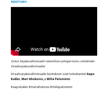
905571691/
Oulun Sarjakuvafestivaalin taiteellisen johtajan kutsu viettämään
Viraalisarjakuvafestivaalia!
Viraalisarjakuvafestivaalin kuvituksen ovat toteuttaneet
Aapo
Kukko
,
Mari Ahokoivu
ja
Milla Paloniemi
.
#aapokukko #mariahokoivu #millapaloniemi