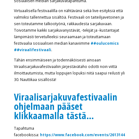
sosiaalisen median sarjakuvatapahtuma.
Virtuaalisella festivaalilla on nähtävänä sekä live-esityksiä että
valmiiksi tallennettua sisältöä. Festivaali on taiteilijavetoinen ja
sen toteutamme talkootyönä, rakkaudesta sarjakuvaan.
Toivotamme kaikki sarjakuvanystävät, -tekijät ja -kustantajat
lämpimästi tervetulleeksi seuraamaan ja toteuttamaan
festivaalia sosiaalisen median kanaviimme
##oulucomics
##viraalifestivaali
.
Tähän ensimmäiseen ja todennäköisesti ainoaan
Viraalisarjakuvafestivaaliin järjestävätaho odotti noin viittä
ilmoittautumista, mutta loppujen lopuksi niitä saapui reilusti yli
30. Nauttikaa sisällöstä!
Viraalisarjakuvafestivaalin
ohjelmaan pääset
klikkaamalla tästä…
Tapahtuma
facebookissa:
https://www.facebook.com/events/2613144