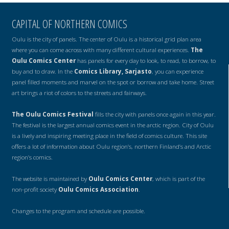
CAPITAL OF NORTHERN COMICS
Oulu is the city of panels. The center of Oulu is a historical grid plan area
where you can come across with many different cultural experiences.
The
Oulu Comics Center
has panels for every day to look, to read, to borrow, to
buy and to draw. In the
Comics Library, Sarjasto
, you can experience
panel filled moments and marvel on the spot or borrow and take home. Street
art brings a riot of colors to the streets and fairways.
The Oulu Comics Festival
fills the city with panels once again in this year.
The festival is the largest annual comics event in the arctic region. City of Oulu
is a lively and inspiring meeting place in the field of comics culture. This site
offers a lot of information about Oulu region’s, northern Finland’s and Arctic
region’s comics.
The website is maintained by
Oulu Comics Center
, which is part of the
non-profit society
Oulu Comics Association
.
Changes to the program and schedule are possible.