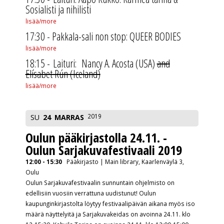
Sosialisti ja nihilisti
lisää/more
17:30 - Pakkala-sali non stop: QUEER BODIES
lisää/more
18:15 - Laituri: Nancy A. Acosta (USA)
and
Elísabet Rún (Iceland)
lisää/more
2019
SU
24
MARRAS
Oulun pääkirjastolla 24.11. -
Oulun Sarjakuvafestivaali 2019
12:00 - 15:30
Pääkirjasto | Main library, Kaarlenväylä 3,
Oulu
Oulun Sarjakuvafestivaalin sunnuntain ohjelmisto on
edellisiin vuosiin verrattuna uudistunut! Oulun
kaupunginkirjastolta löytyy festivaalipäivän aikana myös iso
määrä näyttelyitä ja Sarjakuvakeidas on avoinna 24.11. klo