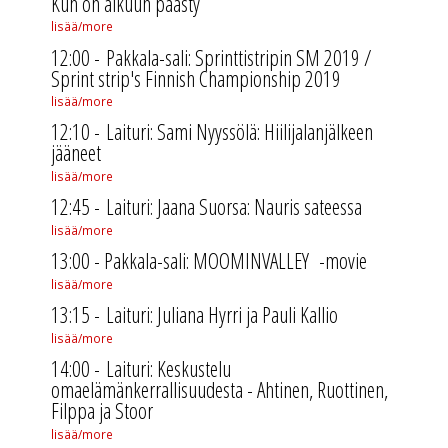
Kun on alkuun päästy
lisää/more
12:00 -
Pakkala-sali: Sprinttistripin SM 2019 /
Sprint strip's Finnish Championship 2019
lisää/more
12:10 -
Laituri: Sami Nyyssölä: Hiilijalanjälkeen
jääneet
lisää/more
12:45 -
Laituri: Jaana Suorsa: Nauris sateessa
lisää/more
13:00 - Pakkala-sali: MOOMINVALLEY -movie
lisää/more
13:15 - Laituri: Juliana Hyrri ja Pauli Kallio
lisää/more
14:00 - Laituri: Keskustelu
omaelämänkerrallisuudesta - Ahtinen, Ruottinen,
Filppa ja Stoor
lisää/more