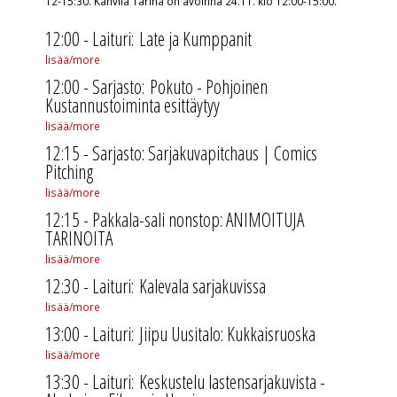
12-15:30. Kahvila Tarina on avoinna 24.11. klo 12:00-15:00.
12:00 - Laituri: Late ja Kumppanit
lisää/more
12:00 - Sarjasto:
Pokuto - Pohjoinen
Kustannustoiminta esittäytyy
lisää/more
12:15 - Sarjasto: Sarjakuvapitchaus | Comics
Pitching
lisää/more
12:15 - Pakkala-sali nonstop: ANIMOITUJA
TARINOITA
lisää/more
12:30 - Laituri:
Kalevala sarjakuvissa
lisää/more
13:00 - Laituri:
Jiipu Uusitalo: Kukkaisruoska
lisää/more
13:30 - Laituri:
Keskustelu lastensarjakuvista -