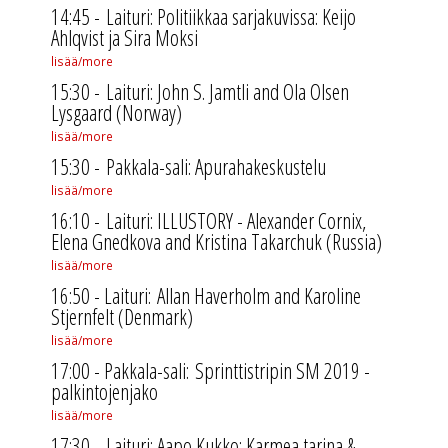
14:45 - Laituri: Politiikkaa sarjakuvissa: Keijo
Ahlqvist ja Sira Moksi
lisää/more
15:30 - Laituri: John S. Jamtli and Ola Olsen
Lysgaard (Norway)
lisää/more
15:30 -
Pakkala-sali: Apurahakeskustelu
lisää/more
16:10 - Laituri: ILLUSTORY - Alexander Cornix,
Elena Gnedkova and Kristina Takarchuk (Russia)
lisää/more
16:50 - Laituri:
Allan Haverholm and Karoline
Stjernfelt (Denmark)
lisää/more
17:00 - Pakkala-sali: Sprinttistripin SM 2019 -
palkintojenjako
lisää/more
17:30 - Laituri: Aapo Kukko: Karmea tarina &