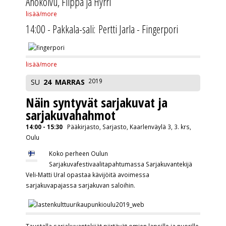
Ahokoivu, Filppa ja Hyrri
lisää/more
14:00 - Pakkala-sali: Pertti Jarla - Fingerpori
lisää/more
2019
SU
24
MARRAS
Näin syntyvät sarjakuvat ja
sarjakuvahahmot
14:00 - 15:30
Pääkirjasto, Sarjasto, Kaarlenväylä 3, 3. krs,
Oulu
Koko perheen Oulun
Sarjakuvafestivaalitapahtumassa Sarjakuvantekijä
Veli-Matti Ural
opastaa kävijöitä avoimessa
sarjakuvapajassa sarjakuvan saloihin.
Taustalla sarjakuvantekijät piirtävät omien lapsille ja nuorille