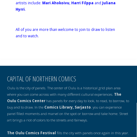
artists include:
Mari Ahokoivu
,
Harri Filppa
and
Juliana
Hyrri
.
All of you are more than welcome to join to draw to listen
and to watch.
CAPITAL OF NORTHERN COMICS
Oulu is the city of panels. The center of Oulu is a historical grid plan area
where you can come across with many different cultural experiences.
The
Oulu Comics Center
has panels for every day to look, to read, to borrow, to
buy and to draw. In the
Comics Library, Sarjasto
, you can experience
panel filled moments and marvel on the spot or borrow and take home. Street
art brings a riot of colors to the streets and fairways.
The Oulu Comics Festival
fills the city with panels once again in this year.