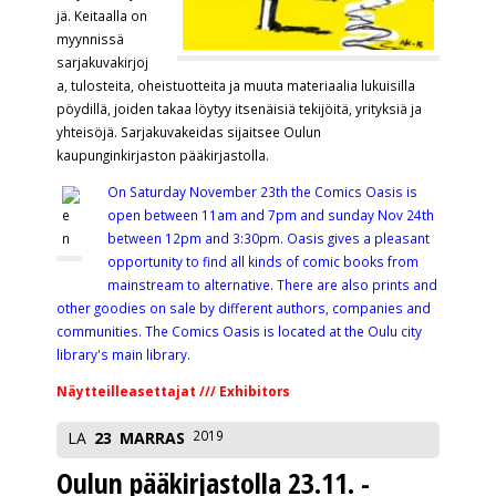
jä. Keitaalla on
myynnissä
sarjakuvakirjoj
a, tulosteita, oheistuotteita ja muuta materiaalia lukuisilla
pöydillä, joiden takaa löytyy itsenäisiä tekijöitä, yrityksiä ja
yhteisöjä. Sarjakuvakeidas sijaitsee Oulun
kaupunginkirjaston pääkirjastolla.
On Saturday November 23th the Comics Oasis is
open between 11am and 7pm and sunday Nov 24th
between 12pm and 3:30pm. Oasis gives a pleasant
opportunity to find all kinds of comic books from
mainstream to alternative. There are also prints and
other goodies on sale by different authors, companies and
communities. The Comics Oasis is located at the Oulu city
library's main library.
Näytteilleasettajat /// Exhibitors
2019
LA
23
MARRAS
Oulun pääkirjastolla 23.11. -