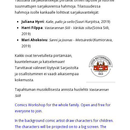
suunnattujen sarjakuviensa hahmoja. Tilaisuudessa
hahmoja isolle kankaalle loihtivat sarjakuvantekijät:
Juliana Hyrri:
Kalle, pallo ja sello
(Suuri Kurpitsa, 2019)
Harri Filppa
:
Vastarannan Siili - Värikäs silta
(Soiva Siili,
2019)
Mari Ahokoivu
:
Sanni ja Joonas - Metsäretki
(Kumiorava,
2019)
Kaikki ovat tervetulleita piirtämään,
kuuntelemaan ja katselemaan!
Tarvittavat välineet löytyvät Sarjastolta
ja osallistuminen ei vaadi aikaisempaa
kokemusta.
Tapahtuman musiikillisesta annista huolehtii
Vastarannan
Siili
!
Comics Workshop for the whole family. Open and free for
everyone to join.
In the background comic artist draw characters for children.
The characters will be projected on to a big screen. The