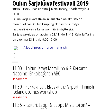
Oulun Sarjakuvafestivaali 2019
10:55 - 19:00
Pääkirjasto | Main library, Kaarlenväylä 3,
Oulu
Oulun Sarjakuvafestivaalin lauantain ohjelmisto on
monipuolinen. Oulun kaupunginkirjastolta löytyy
festivaalipäivän aikana iso määrä näyttelyitä,
Sarjakuvakeidas on avoinna 23.11. klo 11-19. Kahvila Tarina
on avoinna 23.11. klo 9:00-17:00
A lot of program also in english
11:00 - Laituri: Kevyt Metalli no 6 & Kersantti
Napalm: Erikoisagentin ABC
lisää/more
11:30 - Pakkala-sali: Elves at the Airport - Finnish-
Icelandic comics workshop
lisää/more
11:35 -
Laituri: Lappi & Lappi: Mistä toi on? –