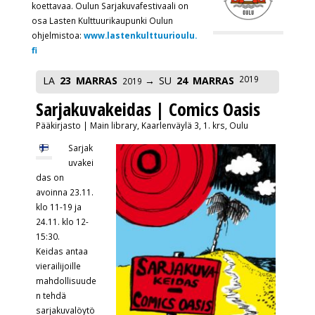
koettavaa. Oulun Sarjakuvafestivaali on
osa Lasten Kulttuurikaupunki Oulun
ohjelmistoa:
www.lastenkulttuurioulu.
fi
2019
LA
23
MARRAS
SU
24
MARRAS
2019
Sarjakuvakeidas | Comics Oasis
Pääkirjasto | Main library, Kaarlenväylä 3, 1. krs, Oulu
Sarjak
uvakei
das on
avoinna 23.11.
klo 11-19 ja
24.11. klo 12-
15:30.
Keidas antaa
vierailijoille
mahdollisuude
n tehdä
sarjakuvalöytö