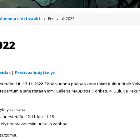
Aiemmat festivaalit
Festivaali 2022
022
:
eidas
|
Festivaalinäyttelyt
jestetään
10.-13.11.2022
. Tänä vuonna pääpaikkana toimii Kulttuuritalo Va
eistapahtumia järjestetään mm. Galleria MABD:ssä (Torikatu 4, Oulu) ja Pek
syksyn aikana
s
järjestetään 12.11. klo 11-18
telyt
nostavat esiin uutta ja vanhaa
suttomia.