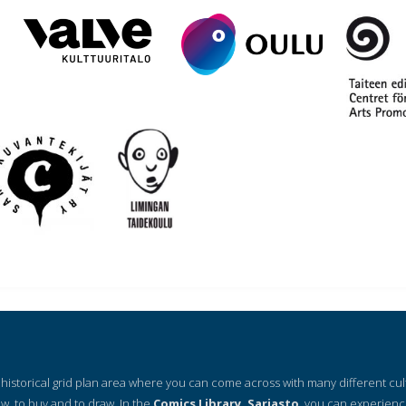
 a historical grid plan area where you can come across with many different cu
ow, to buy and to draw. In the
Comics Library, Sarjasto
, you can experienc