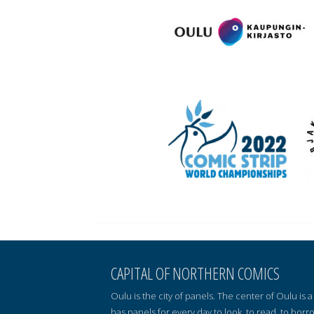
CAPITAL OF NORTHERN COMICS
Oulu is the city of panels. The center of Oulu is
has panels for every day to look, to read, to borr