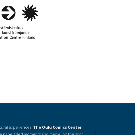
ltural experiences.
The Oulu Comics Center
e panel filled moments and marvel on the spot