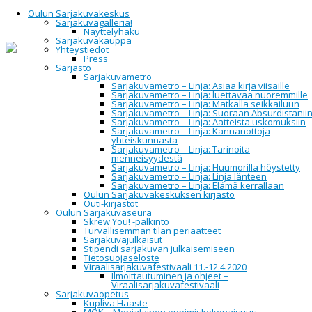
Oulun Sarjakuvakeskus
Sarjakuvagalleria!
Näyttelyhaku
Sarjakuvakauppa
Yhteystiedot
Home
Festivaali 19.-22.11.2026
Sarjakuvakeidas 2025
Press
Sarjasto
Sarjakuvametro
Sarjakuvakeidas
Sarjakuvametro – Linja: Asiaa kirja viisaille
Sarjakuvametro – Linja: luettavaa nuoremmille
Sarjakuvametro – Linja: Matkalla seikkailuun
2025
Sarjakuvametro – Linja: Suoraan Absurdistanii
Sarjakuvametro – Linja: Aatteista uskomuksiin
Sarjakuvametro – Linja: Kannanottoja
yhteiskunnasta
Sarjakuvametro – Linja: Tarinoita
Festivaaliohjelma
|
Festivaalilauantai
|
menneisyydestä
Sarjakuvakeidas
|
Festivaalinäyttelyt
Sarjakuvametro – Linja: Huumorilla höystetty
Sarjakuvametro – Linja: Linja länteen
Sarjakuvakeidas on avoinna lauantaina 15.11. klo 11-18
Sarjakuvametro – Linja: Elämä kerrallaan
Kulttuuritalo Valveella (Hallituskatu 7, Oulu).
Oulun Sarjakuvakeskuksen kirjasto
Outi-kirjastot
Keidas antaa vierailijoille mahdollisuuden tehdä
Oulun Sarjakuvaseura
sarjakuvalöytöjä. Keitaalla on myynnissä
Skrew You! -palkinto
sarjakuvakirjoja, tulosteita, oheistuotteita ja muuta
Turvallisemman tilan periaatteet
materiaalia lukuisilla pöydillä, joiden takaa löytyy
Sarjakuvajulkaisut
itsenäisiä tekijöitä, yrityksiä ja yhteisöjä.
Stipendi sarjakuvan julkaisemiseen
Sarjakuvakeidas sijaitsee Kulttuuritalo Valveella –
Tietosuojaseloste
samassa rakennuksessa Oulun Sarjakuvakeskuksen
Viraalisarjakuvafestivaali 11.-12.4.2020
kanssa.
Ilmoittautuminen ja ohjeet –
Viraalisarjakuvafestivaali
Varaa paikkasi Sarjakuvakeitaalta lähettämällä viestiä
Sarjakuvaopetus
osoitteeseen harri(at)oulucomics.com.
Kupliva Haaste