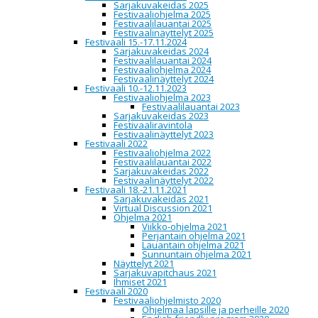
Sarjakuvakeidas 2025
Suuri Kurpitsa
C1
Festivaaliohjelma 2025
Kumiorava
C2
Festivaalilauantai 2025
Jii Roikonen
C3
Festivaalinäyttelyt 2025
Antikvaarinen kirjakauppa - Ajaton aika
C4
Festivaali 15.-17.11.2024
Antikvariaatti Kuru Koru
C4
Sarjakuvakeidas 2024
Festivaalilauantai 2024
FEMSKT Feministinen sarjakuvatoiminta
R1
Festivaaliohjelma 2024
Musta Ritari, Kevyt Metalli & Revontuli
Festivaalinäyttelyt 2024
Kustannus
R2
Festivaali 10.-12.11.2023
Ilpo Koskela
R3
Festivaaliohjelma 2023
QuetzalCoatl Productions
R4
Festivaalilauantai 2023
Jyrki Nissinen
R5
Sarjakuvakeidas 2023
Kivi Larmola
R6
Festivaaliravintola
Jouko Nuora
R7
Festivaalinäyttelyt 2023
Kutikuti
R8
Festivaali 2022
Pokuto - Pohjoinen Kustannustoiminta
R9
Festivaaliohjelma 2022
Niina Salmelin
R10
Festivaalilauantai 2022
Kelmer & Miroma
R11
Sarjakuvakeidas 2022
Pohjoinen valokuvakeskus
R12
Festivaalinäyttelyt 2022
Festivaali 18.-21.11.2021
Tuuli Humina
V1
Sarjakuvakeidas 2021
Ainur Elmgren & Laura Timonen
V2
Virtual Discussion 2021
Kummacon
V3
Ohjelma 2021
Betoniaaveet
V4
Viikko-ohjelma 2021
Limingan taidekoulu
V5
Perjantain ohjelma 2021
Veli-Matti Ural
V6
Lauantain ohjelma 2021
Sunnuntain ohjelma 2021
Kaltsu Kallio
K1
Näyttelyt 2021
Reetta Kallio
K2
Sarjakuvapitchaus 2021
Jere Poikela
K3
Ihmiset 2021
Piiru
K4
Festivaali 2020
Väkiväärä
K5
Festivaaliohjelmisto 2020
Sara Ahola
K6
Ohjelmaa lapsille ja perheille 2020
Sarjisystävät-kollektiivi
K7