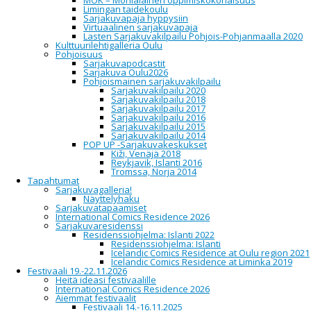
MOK – Monialainen oppimiskokonaisuus
la
Limingan taidekoulu
15
Sarjakuvapaja hyppysiin
marras
Virtuaalinen sarjakuvapaja
2025
Lasten Sarjakuvakilpailu Pohjois-Pohjanmaalla 2020
Kulttuurilehtigalleria Oulu
Pohjoisuus
Sarjakuvakeidas | Comics Oasis
Sarjakuvapodcastit
Sarjakuva Oulu2026
Pohjoismainen sarjakuvakilpailu
Sarjakuvakilpailu 2020
11:00 - 18:00
Kulttuuritalo Valve | Cultural Centre
Sarjakuvakilpailu 2018
Valve, Hallituskatu 7, Oulu
Sarjakuvakilpailu 2017
Sarjakuvakilpailu 2016
Sarjakuvakilpailu 2015
Sarjakuvakilpailu 2014
Sarjakuvakeidas tarjoaa vierailijoille
POP UP -Sarjakuvakeskukset
mahdollisuuden tehdä sarjakuvalöytöjä. Keitaalla
Kiži, Venäjä 2018
on myynnissä sarjakuvakirjoja, tulosteita,
Reykjavik, Islanti 2016
oheis
tuotteita ja muuta materiaalia lukuisilla
Tromssa, Norja 2014
pöydillä, joiden takaa löytyy itsenäisiä tekijöitä,
Tapahtumat
yrityksiä ja yhteisöjä. Tapahtuma-alueen kartan ja
Sarjakuvagalleria!
käsiohjelman löydät festivaalialueelta.
Näyttelyhaku
Sarjakuvatapaamiset
Comics Oasis offers its visitors a possibility to
International Comics Residence 2026
discover new comics and make bargains. There
Sarjakuvaresidenssi
will be comic books, art prints, apparel, and other
Residenssiohjelma: Islanti 2022
stuff on sale at the oasis, sold by independent
Residenssiohjelma: Islanti
authors, companies, and communities. The
Icelandic Comics Residence at Oulu region 2021
festival map is available at the event area.
Icelandic Comics Residence at Liminka 2019
Festivaali 19.-22.11.2026
Turun Sarjakuvakauppa
M1
Heitä ideasi festivaalille
Zum Teufel
M1
International Comics Residence 2026
Kissanviikset
M1
Aiemmat festivaalit
Asema kustannus
M1
Festivaali 14.-16.11.2025