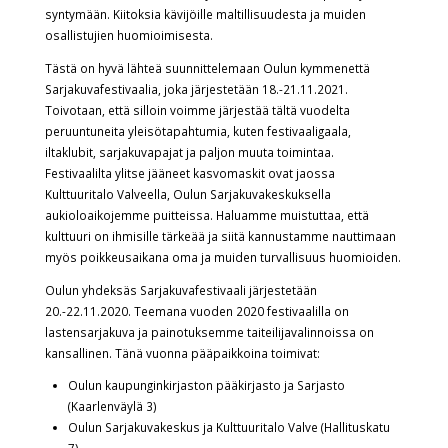
syntymään. Kiitoksia kävijöille maltillisuudesta ja muiden
osallistujien huomioimisesta.
Tästä on hyvä lähteä suunnittelemaan Oulun kymmenettä
Sarjakuvafestivaalia, joka järjestetään 18.-21.11.2021.
Toivotaan, että silloin voimme järjestää tältä vuodelta
peruuntuneita yleisötapahtumia, kuten festivaaligaala,
iltaklubit, sarjakuvapajat ja paljon muuta toimintaa.
Festivaalilta ylitse jääneet kasvomaskit ovat jaossa
Kulttuuritalo Valveella, Oulun Sarjakuvakeskuksella
aukioloaikojemme puitteissa. Haluamme muistuttaa, että
kulttuuri on ihmisille tärkeää ja siitä kannustamme nauttimaan
myös poikkeusaikana oma ja muiden turvallisuus huomioiden.
Oulun yhdeksäs Sarjakuvafestivaali järjestetään
20.-22.11.2020. Teemana vuoden 2020 festivaalilla on
lastensarjakuva ja painotuksemme taiteilijavalinnoissa on
kansallinen. Tänä vuonna pääpaikkoina toimivat:
Oulun kaupunginkirjaston pääkirjasto ja Sarjasto
(Kaarlenväylä 3)
Oulun Sarjakuvakeskus ja Kulttuuritalo Valve (Hallituskatu