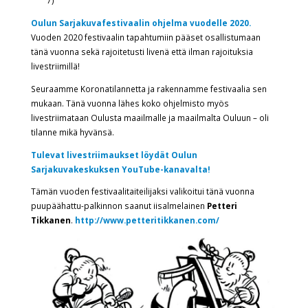
7)
Oulun Sarjakuvafestivaalin ohjelma vuodelle 2020.
Vuoden 2020 festivaalin tapahtumiin pääset osallistumaan
tänä vuonna sekä rajoitetusti livenä että ilman rajoituksia
livestriimillä!
Seuraamme Koronatilannetta ja rakennamme festivaalia sen
mukaan. Tänä vuonna lähes koko ohjelmisto myös
livestriimataan Oulusta maailmalle ja maailmalta Ouluun – oli
tilanne mikä hyvänsä.
Tulevat livestriimaukset löydät Oulun
Sarjakuvakeskuksen YouTube-kanavalta!
Tämän vuoden festivaalitaiteilijaksi valikoitui tänä vuonna
puupäähattu-palkinnon saanut iisalmelainen
Petteri
Tikkanen
.
http://www.petteritikkanen.com/