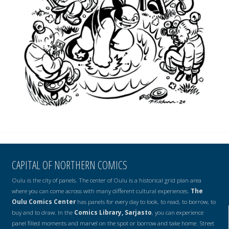
CAPITAL OF NORTHERN COMICS
Oulu is the city of panels. The center of Oulu is a historical grid plan area
where you can come across with many different cultural experiences.
The
Oulu Comics Center
has panels for every day to look, to read, to borrow, to
buy and to draw. In the
Comics Library, Sarjasto
, you can experience
panel filled moments and marvel on the spot or borrow and take home. Street