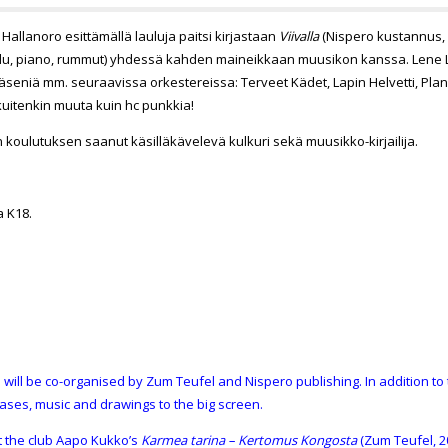
Hallanoro esittämällä lauluja paitsi kirjastaan
Viivalla
(Nispero kustannus, 
aulu, piano, rummut) yhdessä kahden maineikkaan muusikon kanssa.
Lene 
jäseniä mm. seuraavissa orkestereissa: Terveet Kädet, Lapin Helvetti, Plan 
uitenkin muuta kuin hc punkkia!
än koulutuksen saanut käsilläkävelevä kulkuri sekä muusikko-kirjailija.
 K18.
 will be co-organised by Zum Teufel and Nispero publishing. In addition to t
eases, music and drawings to the big screen.
t the club
Aapo Kukko
’s
Karmea tarina – Kertomus Kongosta
(Zum Teufel, 2