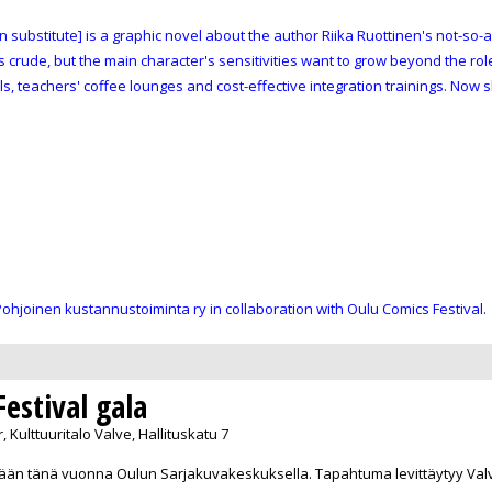
n substitute] is a graphic novel about the author
Riika Ruottinen
's not-so-
is crude, but the main character's sensitivities want to grow beyond the r
 teachers' coffee lounges and cost-effective integration trainings. Now she 
ohjoinen kustannustoiminta ry in collaboration with Oulu Comics Festival.
Festival gala
 Kulttuuritalo Valve, Hallituskatu 7
etään tänä vuonna Oulun Sarjakuvakeskuksella. Tapahtuma levittäytyy Valv