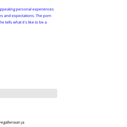
appealing personal experiences
oles and expectations. The porn
tells what it's like to be a
egalleriaan ja