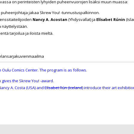
Luvassa on perinteisten lyhyiden puheenvuorojen lisäksi muun muassa:
puheenjohtaja jakaa Skrew You! -tunnustuspalkinnon.
nssitaiteilijoiden
Nancy A. Acostan
(Yhdysvallat)
ja
Elísabet Rúnin
(Isla
 näyttelystään.
ä tarjoilua ja iloista mieltä.
the Oulu Comics Center. The program is as follows.
 gives the Skrew You! -award.
ancy A. Costa
(USA) and
Elísabet Rún
(Iceland
) introduce their art exhibit