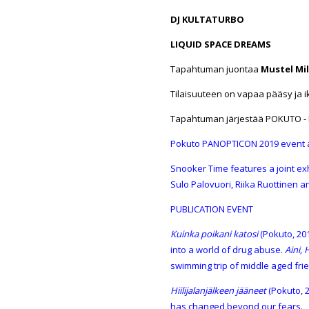
DJ KULTATURBO
LIQUID SPACE DREAMS
Tapahtuman juontaa
Mustel Mil
Tilaisuuteen on vapaa pääsy ja ik
Tapahtuman järjestää POKUTO - P
Pokuto PANOPTICON 2019 event at
Snooker Time features a joint exh
Sulo Palovuori
,
Riika Ruottinen
a
PUBLICATION EVENT
Kuinka poikani katosi
(Pokuto, 20
into a world of drug abuse.
Aini,
swimming trip of middle aged fri
Hiilijalanjälkeen jääneet
(Pokuto, 2
has changed beyond our fears.