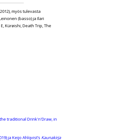
2012), myös tulevasta
Leinonen
(basso) ja
Ilari
E, Kürøishi, Death Trip, The
he traditional Drink'n'Draw, in
019) ja
Keijo Ahlqvist
’s
Kaunakirja