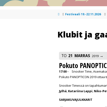
Festivaali 19.-22.11.2026
Klubit ja ga
TO
21
MARRAS
2019
Pokuto PANOPTIC
17:00 -
Snooker Time, Asemakat
Pokuto PANOPTICON 2019 ottaa til
Snooker Timessä on tapahtuman aik
Jylhä
,
Katariina Lappi
,
Niko-Pet
SARJAKUVAJULKKARIT