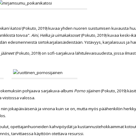
ikani katosi
(Pokuto, 2019) kuvaa yhden nuoren suistumisen kuvausta h
riikkistä toivoa".
Aini, Helka ja uimakaksoset
(Pokuto, 2019) kuvaa keski-ik
dän edesmenneistä siirtokarjalaisäideistään. Ystävyys, karjalaisuus ja ha
n jääneet
(Pokuto, 2019) on scifi-sarjakuva lähitulevaisuudesta, jossa ilmas
kokemuksiin pohjaava sarjakuva-albumi
Porno sijainen
(Pokuto, 2019) käsi
a viistossa valossa.
ki niin jokapäiväisenä ja vinona kuin se on, mutta myös päähenkilön herkk
los.
ulut, opettajanhuoneiden kahvipöydät ja kustannustehokkaimmat kotout
nnös, tarvittaessa käyttöön otettava resurssi.