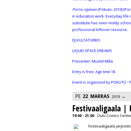
Porno sijainen
(Pokuto, 2019) [Por
in education work. Everyday life 
substitute has seen moldy schools,
professional leftover resource.
DJ KULTATURBO
LIQUID SPACE DREAMS
Presenter:
Mustel Milla
Entry is free. Age limit 18.
Event is organized by POKUTO - P
PE
22
MARRAS
2019
Festivaaligaala | 
19:00 - 21:00
Oulu Comics Center,
Festivaaligaala järjest