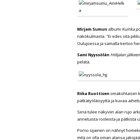
Mirjam Sumun
albumi
Kuinka po
näkökulmasta. "Ei edes sitä pikku
Oulujoessa ja samalla kertoo hei
Sami Nyyssölän
Hiilijalan jälkee
pelätä.
Riika Ruottisen
omakohtaisiin 
pätkätyöläisyyttä ja kuvaa aihett
Siinä tulee näkyviin alan rujo ar
annetuista rooleista ja pätkistä u
Porno sijainen on nähnyt homeko
mitä on olla oman alansa jakojää