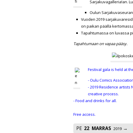
Sarjakuvagalleria!an. 
Oulun Sarjakuvaseuran 
Vuoden 2019 sarjakuvareside
on paikan päällä kertomassa
Tapahtumassa on luvassa pient
Tapahtumaan on vapaa pääsy.
Festival gala is held at 
- Oulu
Comics Association
- 2019 Residence artists
N
creative process.
- Food and drinks for all.
Free access.
PE
22
MARRAS
2019