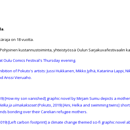
la
.
äraja on 18 vuotta.
ohjoinen kustannustoiminta, yhteistyössä Oulun Sarjakuvafestivaalin k
 Oulu Comics Festival's Thursday evening.
ibition of Pokuto's artists:
Jussi Hukkanen
,
Mikko Jylhä
,
Katariina Lappi
,
Ni
nd
Anssi Vieruaho
.
19) [How my son vanished] graphic novel by
Mirjam Sumu
depicts a mother
 Helka ja uimakaksoset
(Pokuto, 2019) [Aini, Helka and swimming twins] shor
ends bonding over their Carelian refugee mothers.
019) [Left carbon footprint] a climate change themed sci-fi graphic novel 