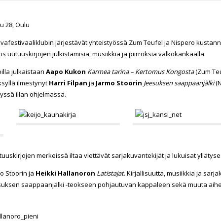
u 28, Oulu
vafestivaaliklubin järjestävät yhteistyössä Zum Teufel ja Nispero kustan
ös uutuuskirjojen julkistamisia, musiikkia ja piirroksia valkokankaalla.
illa julkaistaan
Aapo Kukon
Karmea tarina – Kertomus Kongosta
(Zum Teu
ksyllä ilmestynyt
Harri Filpan
ja
Jarmo Stoorin
Jeesuksen saappaanjälki
(
yssä illan ohjelmassa
.
tuuskirjojen merkeissä iltaa viettävät sarjakuvantekijät ja lukuisat yllätyses
mo Stoorin ja
Heikki Hallanoron
Latistajat
. Kirjallisuutta, musiikkia ja sa
esuksen saappaanjälki -teokseen pohjautuvan kappaleen sekä muuta aihe