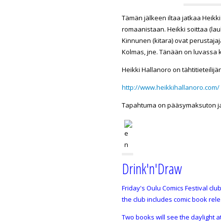
Tämän jälkeen iltaa jatkaa Heikki 
romaanistaan. Heikki soittaa (l
Kinnunen
(kitara) ovat perustaja
Kolmas, jne. Tänään on luvassa k
Heikki Hallanoro on tähtitieteilij
http://www.heikkihallanoro.com/
Tapahtuma on pääsymaksuton ja
Drink'n'Draw
Friday's Oulu Comics Festival club
the club includes comic book rel
Two books will see the daylight a