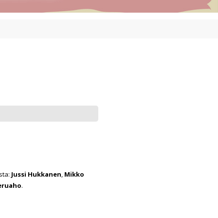
sta:
Jussi Hukkanen
,
Mikko
ieruaho
.