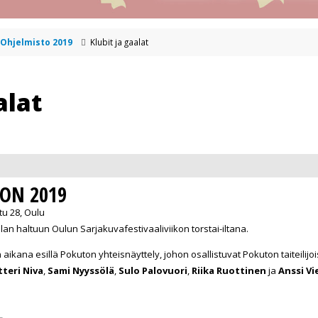
Ohjelmisto 2019
Klubit ja gaalat
alat
ON 2019
u 28, Oulu
an haltuun Oulun Sarjakuvafestivaaliviikon torstai-iltana.
ana esillä Pokuton yhteisnäyttely, johon osallistuvat Pokuton taiteilijoi
teri Niva
,
Sami Nyyssölä
,
Sulo Palovuori
,
Riika Ruottinen
ja
Anssi V