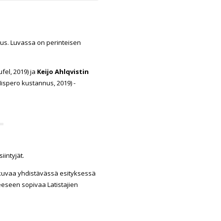
nus. Luvassa on perinteisen
fel, 2019)
ja
Keijo Ahlqvistin
Nispero kustannus, 2019) -
iintyjät.
rjakuvaa yhdistävässä esityksessä
eseen sopivaa Latistajien