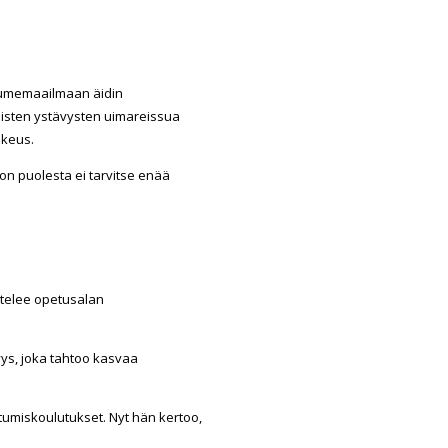
uumemaailmaan äidin
äisten ystävysten uimareissua
ikeus.
ton puolesta ei tarvitse enää
ttelee opetusalan
yys, joka tahtoo kasvaa
umiskoulutukset. Nyt hän kertoo,