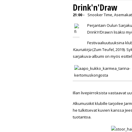
Drink'n'Draw
21:00 -
Snooker Time, Asemakat
Perjantain Oulun Sarjaku
Drink’n’Draw:n lisäksi my
Festivaaliuutuuksina klub
Kaunakirja
(Zum Teufel, 2019)
. Sy
sarjakuva-albumi on myös esittel
Illan livepiirroksista vastaavat uu
Alkumusiikit klubille tarjoilee Jar
he tulkitsevat kuvien kanssa Je
tuotantoa.