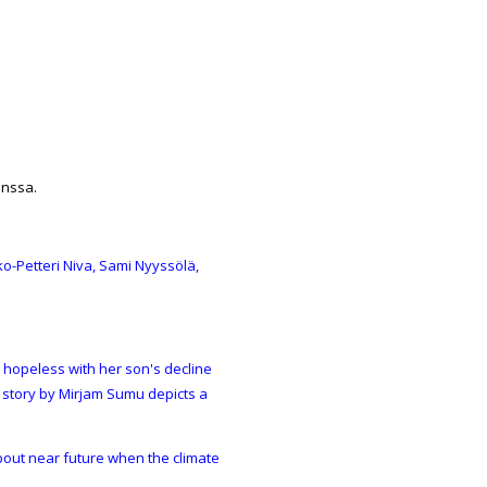
anssa.
ko-Petteri Niva
,
Sami Nyyssölä
,
 hopeless with her son's decline
t story by Mirjam Sumu depicts a
about near future when the climate