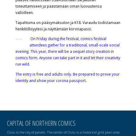
toteuttamiseen ja päästämään oman luovuutensa
valloilleen.
Tapahtuma on pääsymaksuton ja K18. Varaudu todistamaan
henkilöllisyytesi ja näyttämään koronapassi.
On Friday during the festival, comics festival
attendees gather for a traditional, small-scale social
evening. This year, there will be a sequel story creation in
comics form. Anyone can take part in it and let their creativity
run wild.
The entry is free and adults only. Be prepared to prove your
identity and show your corona passport.
CAPITAL OF NORTHERN COMICS
Oulu is the city of panels. The center of Oulu is a historical grid plan area