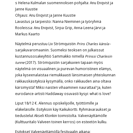
s Helena Kulmalan suomennoksen pohjalta: Anu Enqvist ja
Janne Kuustie
Ohjaus: Anu Enqvist ja Janne Kuustie
Lavastus ja tarpeisto: Nanna Nieminen ja työryhmä
Rooleissa: Anu Enqvist, Sirpa Grip, Anna-Leena Järvi ja
Markus Kaarto
Näytelmä perustuu Liv Strömquistin
Prins Charles känsla
-
sarjakuvaromaaniin. Suomeksi teoksen on julkaissut
kustannusosakeyhtiö Sammakko nimellä
Prinssi Charlesin
tunne
(2017). Strömquistin sarjakuvien tapaan myös
näytelmä on visuaalinen ja purevan humoristinen elämys,
joka kyseenalaistaa riemukkaasti länsimaisen yhteiskunnan
rakkauskäsityksiä kysymällä, onko rakkauden aina oltava
kärsimystä? Miksi naisten vihaaminen naurattaa? Ja, kuten
eurodance-artisti Haddaway osuvasti kysyi: what is love?
Liput 18/12 €. Alennus opiskelijoille, työttömille ja
eläkeläisille. Esityksiin käy Kaikukortti. Ryhmävaraukset ja
tiedustelut Akseli Klonkin toimistolta. Valvenäyttämölle
(Kulttuuritalo Valveen toinen kerros) on esteetön kulku.
Esitykset Valvenäyttämöllä festivaalin aikana: