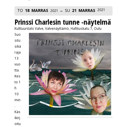
2021
TO
18
MARRAS
SU
21
MARRAS
2021
Prinssi Charlesin tunne -näytelmä
Kulttuuritalo Valve, Valvenäyttämö, Hallituskatu 7, Oulu
Suo
situ
sikä
raja
13
vuo
tta.
Kes
to 1
h
10
min
.
Käs
ikirj
oitu