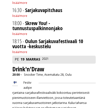
lisää/more
16:30 -
Sarjakuvapitchaus
lisää/more
18:00 -
Skrew You! -
tunnustuspalkinnonjako
lisää/more
18:15 -
Oulun Sarjakuvafestivaali 10
vuotta -keskustelu
lisää/more
2021
PE
19
MARRAS
Drink'n'Draw
20:00 -
Snooker Time, Asemakatu 28, Oulu
Festiv
aalipe
rjantaina sarjakuvafestivaaliväki kokoontuu perinteisesti
pienimuotoiseen illanviettoon, jossa toteutetaantänä
vuonna sarjakuvamuotoinen jatkotarina. Kuka tahansa
pääsee halutessaan osallistumaan sarjakuvan