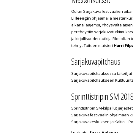
Oulun Sarjakuvafestivaalien aikan
Lilleengin
ohjaamalla mestarikurs
aikana laajempi, Yhdysvaltalaisen 
perehdyttiin sarjakuvatutkimuksee
ja kirjallisuuden tutkija Filosofian 
tehnyt Taiteen maisteri
Harri Filp
Sarjakuvapitchaus
Sarjakuvapitchauksessa taiteilija
Sarjakuvapitchaukseen Kulttuurita
Sprinttistripin SM 201
S
printtistripin SM-kilpailut järje
Sarjakuvafestivaalin ohjelmaan kis
Sarjakuvakeskuksen ja Kaltio – Poh
I palkinto:
Saara Holappa