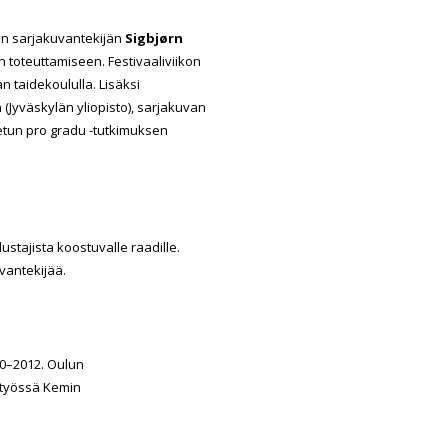
sen sarjakuvantekijän
Sigbjørn
n toteuttamiseen. F
estivaaliviikon
n taidekoululla.
Lisäksi
n
(Jyväskylän yliopisto), sarjakuvan
etun pro gradu -tutkimuksen
stajista koostuvalle raadille.
uvantekijää.
000–2012. Oulun
istyössä Kemin