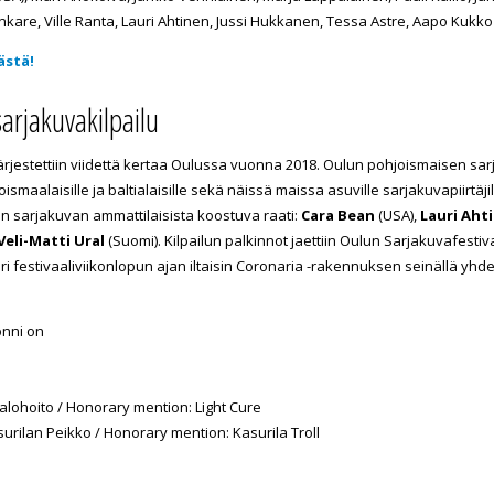
are, Ville Ranta, Lauri Ahtinen, Jussi Hukkanen, Tessa Astre, Aapo Kukko 
ästä!
arjakuvakilpailu
ärjestettiin viidettä kertaa Oulussa vuonna 2018. Oulun pohjoismaisen sar
oismaalaisille ja baltialaisille sekä näissä maissa asuville sarjakuvapiirtäjille 
n sarjakuvan ammattilaisista koostuva raati:
Cara Bean
(USA),
Lauri Aht
Veli-Matti Ural
(Suomi). Kilpailun palkinnot jaettiin Oulun Sarjakuvafestiva
öri festivaaliviikonlopun ajan iltaisin Coronaria -rakennuksen seinällä yh
 onni on
Valohoito / Honorary mention: Light Cure
surilan Peikko / Honorary mention: Kasurila Troll