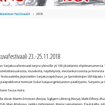
Aiemmat festivaalit
2018
uvafestivaali 23.-25.11.2018
un Sarjakuvafestivaali tarjosi yleisölle yli 100 yksittäistä ohjelmanumeroa.
stelutilaisuuksista, musiikista, näyttelyistä, mestarikursseista ja monesta
festivaaleilla järjestettiin Sarjakuvapitchaus, ja Sprinttistripin SM kilpail
pääpaikkoina toimivat Oulun kaupunginkirjaston pääkirjasto, Sarjasto ja
toimi Tessa Astre.
lla olivat: Martin Ernstsen (Norja), Sigbjørn Lilleeng (Norja), Matti Elftorp (
A), Mari Ahokoivu, Jarkko Vehniäinen, Marja Lappalainen, Pauli Kallio, Juh