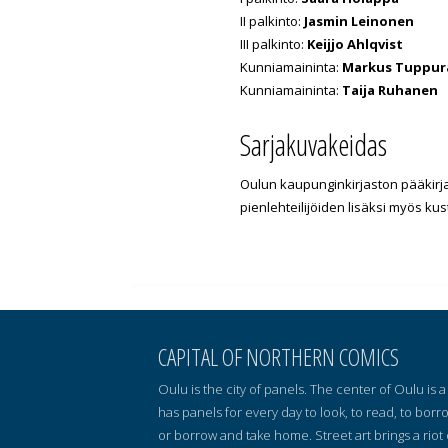
II palkinto:
Jasmin Leinonen
III palkinto:
Keijjo Ahlqvist
Kunniamaininta:
Markus Tuppur
Kunniamaininta:
Taija Ruhanen
Sarjakuvakeidas
Oulun kaupunginkirjaston pääkirja
pienlehteilijöiden lisäksi myös ku
CAPITAL OF NORTHERN COMICS
Oulu is the city of panels. The center of Oulu is
has panels for every day to look, to read, to borr
or borrow and take home. Street art brings a riot 