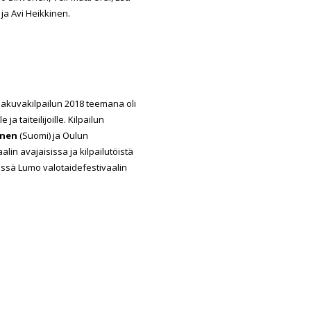
ja Avi Heikkinen.
jakuvakilpailun 2018 teemana oli
ja taiteilijoille. Kilpailun
inen
(Suomi) ja Oulun
alin avajaisissa ja kilpailutöistä
dessä Lumo valotaidefestivaalin