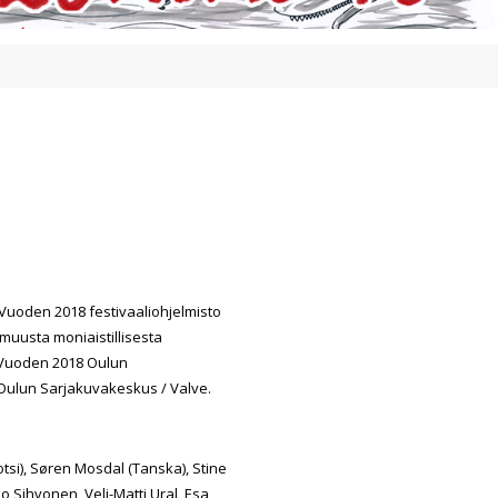
Vuoden 2018 festivaaliohjelmisto
 muusta moniaistillisesta
u. Vuoden
2018 Oulun
 Oulun Sarjakuvakeskus / Valve.
Ruotsi), Søren Mosdal (Tanska), Stine
o Sihvonen, Veli-Matti Ural, Esa