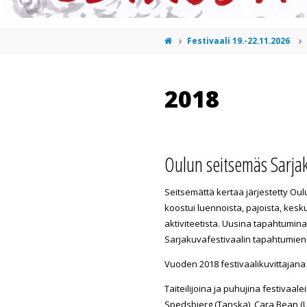
Festivaali 19.-22.11.2026
2018
Oulun seitsemäs Sarjak
Seitsemättä kertaa järjestetty Oul
koostui luennoista, pajoista, kesku
aktiviteetista. Uusina tapahtumina 
Sarjakuvafestivaalin tapahtumien 
Vuoden 2018 festivaalikuvittajana 
Taiteilijoina ja puhujina festivaalei
Spedsbjerg (Tanska), Cara Bean (US