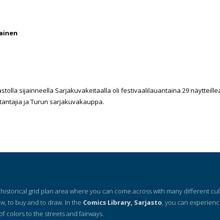
ainen
stolla sijainneella
Sarjakuvakeitaalla oli festivaalilauantaina 29 näytteill
stantajia ja Turun sarjakuvakauppa.
 a historical grid plan area where you can come across with many different cu
ow, to buy and to draw. In the
Comics Library, Sarjasto
, you can experienc
of colors to the streets and fairways.