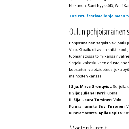
Niskanen, Sami Nyyssölä, Wolf Kank
Tutustu festivaaliohjelmaan t
Oulun pohjoismainen s
Pohjoismainen sarjakuvakilpailu j
Valo. Kilpailu oli avoin kaikille pohj
tuomaristossa toimi kansainväline
Sarjakuvakeskuksen edustajana
koostettiin valotaideteos, joka py
mainosten kanssa.
I Sija: Mirva Grönqvist
: Se, jolla
II Sija: Juliana Hyrri
: Kipinä
III Sija: Laura Torvinen
: Valo
Kunniamaininta:
Suvi Tirronen
: 
Kunniamaininta:
Apila Pepita
: Ka
Mestarikurssit