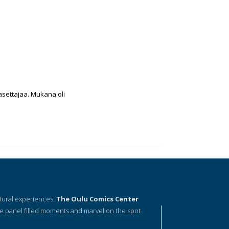
easettajaa. Mukana oli
ltural experiences.
The Oulu Comics Center
e panel filled moments and marvel on the spot