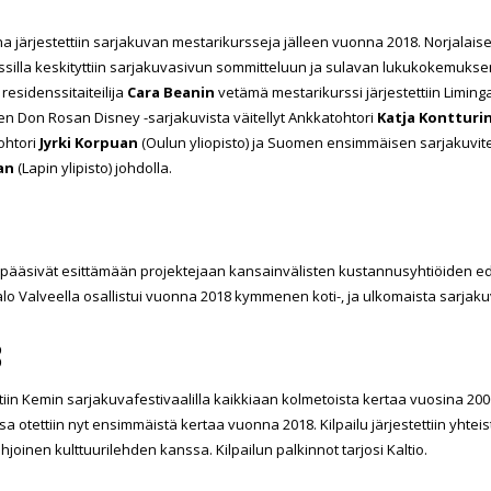
a järjestettiin sarjakuvan mestarikursseja jälleen vuonna 2018. Norjalai
silla keskityttiin sarjakuvasivun sommitteluun ja sulavan lukukokemukse
residenssitaiteilija
Cara Beanin
vetämä mestarikurssi järjestettiin Liminga
n Don Rosan Disney -sarjakuvista väitellyt Ankkatohtori
Katja Kontturi
tohtori
Jyrki Korpuan
(Oulun yliopisto) ja Suomen ensimmäisen sarjakuvit
an
(Lapin ylipisto) johdolla.
t pääsivät esittämään projektejaan kansainvälisten kustannusyhtiöiden edu
lo Valveella osallistui vuonna 2018 kymmenen koti-, ja ulkomaista sarjak
8
stettiin Kemin sarjakuvafestivaalilla kaikkiaan kolmetoista kertaa vuosina 2
a otettiin nyt ensimmäistä kertaa vuonna 2018. Kilpailu järjestettiin yhte
joinen kulttuurilehden kanssa. Kilpailun palkinnot tarjosi Kaltio.