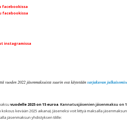
u facebookissa
vu facebookissa
ut instagramissa
 että vuoden 2022 jäsenmaksuista suurin osa käytetään
sarjakuvan julkaisemise
nmaksu
vuodelle 2025 on 15 euroa
.
Kannatusjäsenien jäsenmaksu on 1
kokous kevään 2025 aikana). Jäseneksi voit liittyä maksalla jäsenmaks
la jäsenmaksun yhdistyksen tilille: