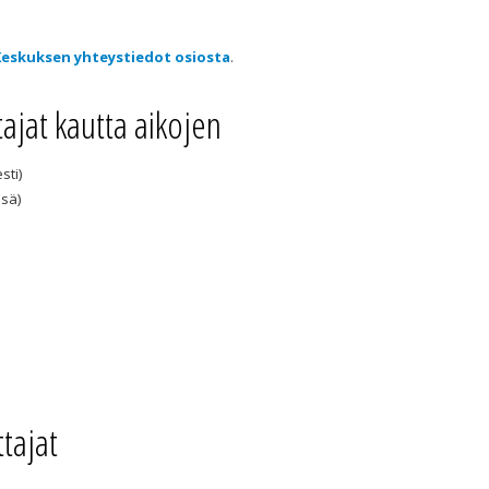
Keskuksen yhteystiedot osiosta
.
jat kautta aikojen
sti)
ssä)
tajat