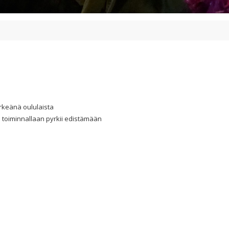
rkeänä oululaista
ka toiminnallaan pyrkii edistämään