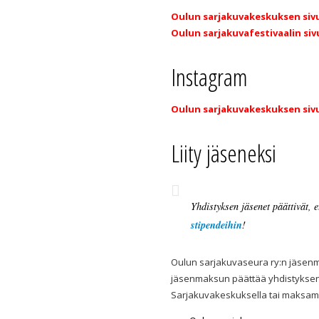
Oulun sarjakuvakeskuksen siv
Oulun sarjakuvafestivaalin si
Instagram
Oulun sarjakuvakeskuksen siv
Liity jäseneksi
Yhdistyksen jäsenet päättivät,
stipendeihin
!
Oulun sarjakuvaseura ry:n jäse
jäsenmaksun päättää yhdistyksen 
Sarjakuvakeskuksella tai maksamal