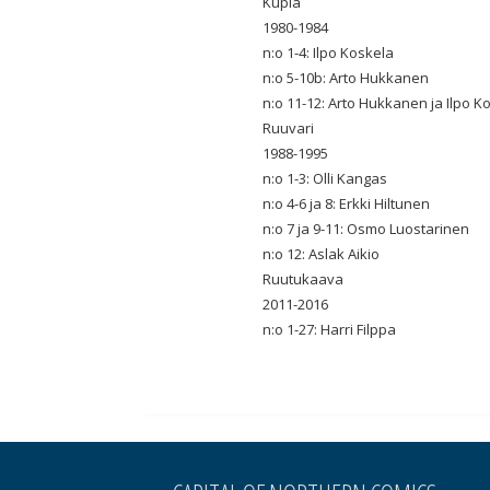
Kupla
1980-1984
n:o 1-4: Ilpo Koskela
n:o 5-10b: Arto Hukkanen
n:o 11-12: Arto Hukkanen ja Ilpo K
Ruuvari
1988-1995
n:o 1-3: Olli Kangas
n:o 4-6 ja 8: Erkki Hiltunen
n:o 7 ja 9-11: Osmo Luostarinen
n:o 12: Aslak Aikio
Ruutukaava
2011-2016
n:o 1-27: Harri Filppa