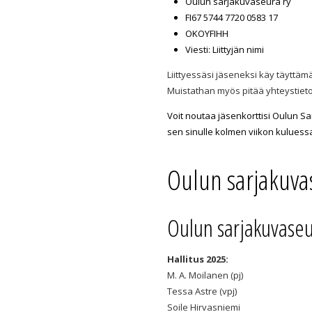
Oulun sarjakuvaseura ry
FI67 5744 7720 0583 17
OKOYFIHH
Viesti: Liittyjän nimi
Liittyessäsi jäseneksi käy täyttäm
Muistathan myös pitää yhteystieto
Voit noutaa jäsenkorttisi Oulun S
sen sinulle kolmen viikon kulues
Oulun sarjakuva
Oulun sarjakuvaseu
Hallitus 2025:
M. A. Moilanen (pj)
Tessa Astre (vpj)
Soile Hirvasniemi