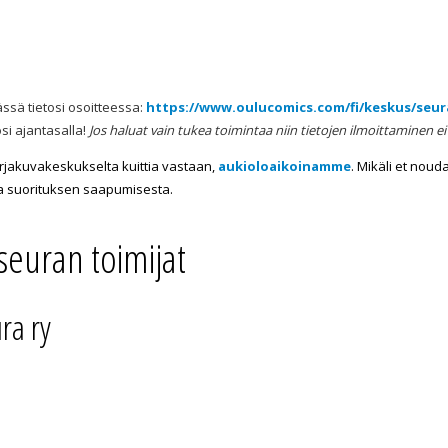
ässä tietosi osoitteessa:
https://www.oulucomics.com/fi/keskus/seur
si ajantasalla!
Jos haluat vain tukea toimintaa niin tietojen ilmoittaminen ei 
arjakuvakeskukselta kuittia vastaan,
aukioloaikoinamme
. Mikäli et noud
sa suorituksen saapumisesta.
seuran toimijat
ra ry