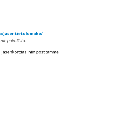
a/jasentietolomake/
.
ole pakollista.
a jäsenkorttiasi niin postitamme