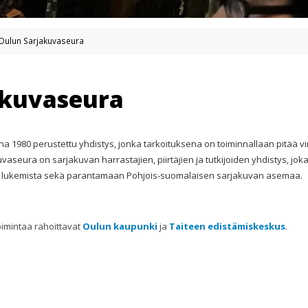
Oulun Sarjakuvaseura
akuvaseura
 1980 perustettu yhdistys, jonka tarkoituksena on toiminnallaan pitää vi
vaseura on sarjakuvan harrastajien, piirtäjien ja tutkijoiden yhdistys, jo
stä lukemista sekä parantamaan Pohjois-suomalaisen sarjakuvan asemaa.
imintaa rahoittavat
Oulun kaupunki
ja
Taiteen edistämiskeskus
.