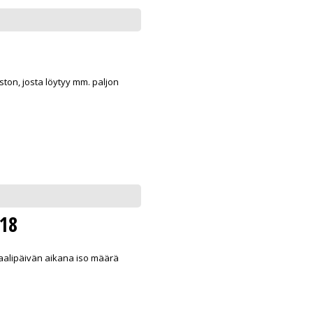
on, josta löytyy mm. paljon
018
vaalipäivän aikana iso määrä