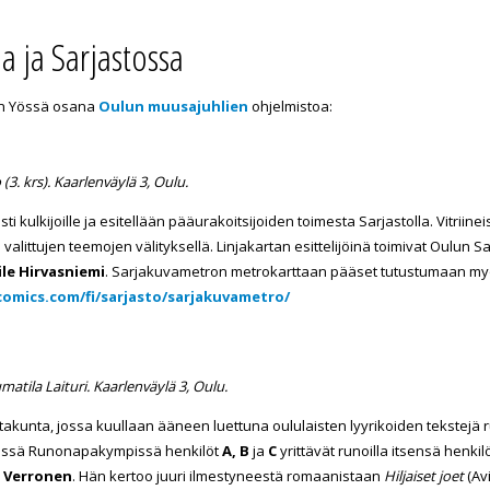
a ja Sarjastossa
en Yössä osana
Oulun muusajuhlien
ohjelmistoa:
3. krs). Kaarlenväylä 3, Oulu.
 kulkijoille ja esitellään pääurakoitsijoiden toimesta Sarjastolla. Vitriinei
alittujen teemojen välityksellä. Linjakartan esittelijöinä toimivat Oulun
ile Hirvasniemi
. Sarjakuvametron metrokarttaan pääset tutustumaan m
omics.com/fi/sarjasto/sarjakuvametro/
atila Laituri. Kaarlenväylä 3, Oulu.
takunta, jossa kuullaan ääneen luettuna oululaisten lyyrikoiden tekstejä
ssä Runonapakympissä henkilöt
A, B
ja
C
yrittävät runoilla itsensä henkil
 Verronen
. Hän kertoo juuri ilmestyneestä romaanistaan
Hiljaiset joet
(Av