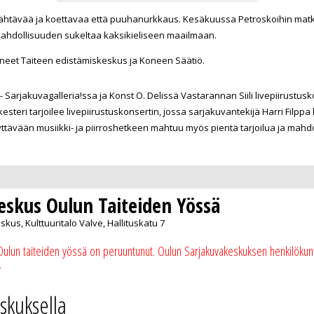
tävää ja koettavaa että puuhanurkkaus. Kesäkuussa Petroskoihin matkaava
 mahdollisuuden sukeltaa kaksikieliseen maailmaan.
eneet Taiteen edistämiskeskus ja Koneen Säätiö.
00- Sarjakuvagalleria!ssa ja Konst O. Delissä Vastarannan Siili livepiirust
kesteri tarjoilee livepiirustuskonsertin, jossa sarjakuvantekijä Harri Filppa 
dyttävään musiikki- ja piirroshetkeen mahtuu myös pientä tarjoilua ja mah
eskus Oulun Taiteiden Yössä
us, Kulttuuritalo Valve, Hallituskatu 7
 Oulun taiteiden yössä on peruuntunut. Oulun Sarjakuvakeskuksen henkilökunt
.
skuksella