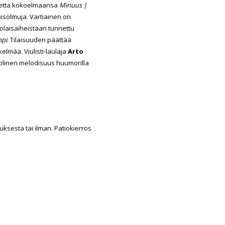
retta kokoelmaansa
Minuus |
isolmuja. Vartiainen on
volaisaiheistaan tunnettu
pi
. Tilaisuuden päättää
elmää. Viulisti-laulaja
Arto
nkolinen melodisuus huumorilla
auksesta tai ilman. Patiokierros