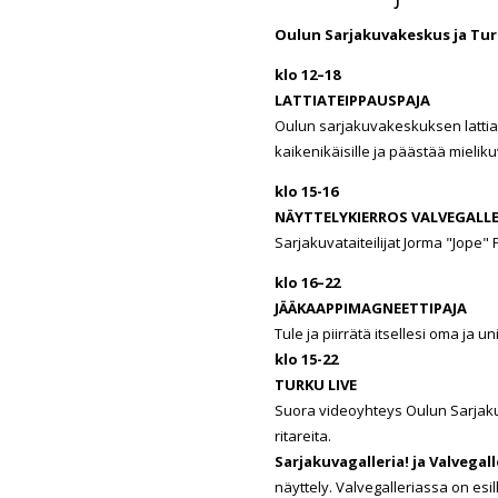
Oulun Sarjakuvakeskus ja Turu
klo 12–18
LATTIATEIPPAUSPAJA
Oulun sarjakuvakeskuksen lattia
kaikenikäisille ja päästää mieliku
klo 15-16
NÄYTTELYKIERROS VALVEGALLE
Sarjakuvataiteilijat Jorma "Jope" P
klo 16–22
JÄÄKAAPPIMAGNEETTIPAJA
Tule ja piirrätä itsellesi oma ja 
klo 15-22
TURKU LIVE
Suora videoyhteys Oulun Sarjaku
ritareita.
Sarjakuvagalleria! ja Valvegall
näyttely. Valvegalleriassa on esil