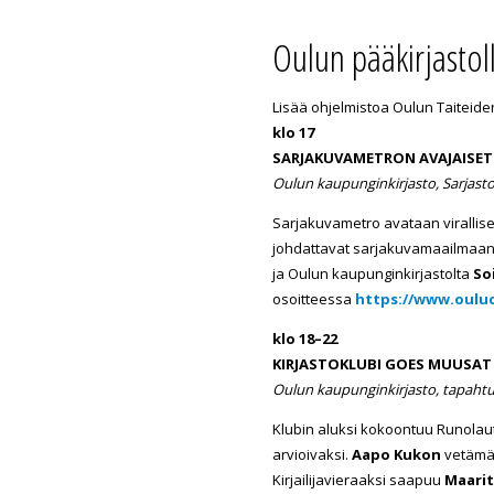
Oulun pääkirjastoll
Lisää ohjelmistoa Oulun Taiteid
klo 17
SARJAKUVAMETRON
AVAJAISET
Oulun kaupunginkirjasto, Sarjasto (
Sarjakuvametro avataan virallisesti
johdattavat sarjakuvamaailmaan v
ja Oulun kaupunginkirjastolta
So
osoitteessa
https://www.ouluc
klo 18–22
KIRJASTOKLUBI
GOES
MUUSAT
Oulun kaupunginkirjasto, tapahtum
Klubin aluksi kokoontuu Runolau
arvioivaksi.
Aapo Kukon
vetämä
Kirjailijavieraaksi saapuu
Maarit