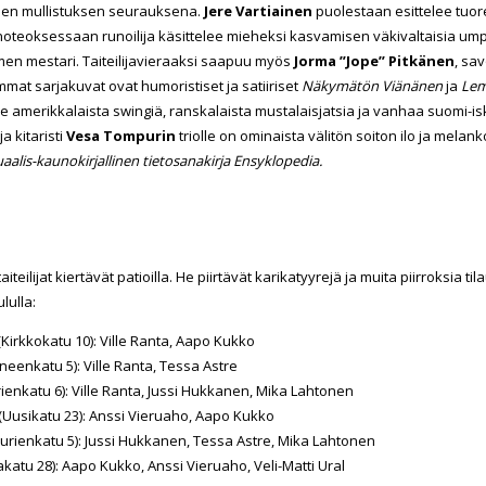
sen mullistuksen seurauksena.
Jere Vartiainen
puolestaan esittelee tuo
oteoksessaan runoilija käsittelee mieheksi kasvamisen väkivaltaisia ump
n mestari. Taiteilijavieraaksi saapuu myös
Jorma ”Jope” Pitkänen
, sa
mat sarjakuvat ovat humoristiset ja satiiriset
Näkymätön Viänänen
ja
Lem
ee amerikkalaista swingiä, ranskalaista mustalaisjatsia ja vanhaa suomi-isk
ja kitaristi
Vesa Tompurin
triolle on ominaista välitön soiton ilo ja mela
aalis-kaunokirjallinen tietosanakirja Ensyklopedia.
eilijat kiertävät patioilla. He piirtävät karikatyyrejä ja muita piirroksia til
lulla:
Kirkkokatu 10): Ville Ranta, Aapo Kukko
eenkatu 5): Ville Ranta, Tessa Astre
enkatu 6): Ville Ranta, Jussi Hukkanen, Mika Lahtonen
(Uusikatu 23): Anssi Vieruaho, Aapo Kukko
rienkatu 5): Jussi Hukkanen, Tessa Astre, Mika Lahtonen
atu 28): Aapo Kukko, Anssi Vieruaho, Veli-Matt
i Ural