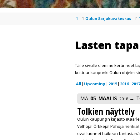
Oulun Sarjakuvakeskus
Lasten tap
Tälle sivulle olemme keränneet la
kulttuurikaupunki Oulun ohjelmist
All
Upcoming
2015
2016
201
MA
05
MAALIS
T
2018
Tolkien näyttely
Oulun kaupungin kirjasto (Kaarlen
Velhoja! Örkkejä! Pahoja henkiä!
ovat luoneet huikean fantasianä