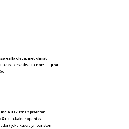
ssä esillä olevat metrolinjat
 Sarjakuvakeskukselta
Harri Filppa
yös
 runolautakunnan jäsenten
ö
X
:n matkakumppaniksi.
iador), joka kuvaa ympäristön