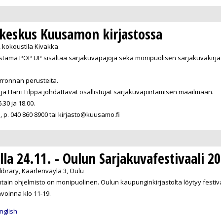
keskus Kuusamon kirjastossa
 kokoustila Kivakka
tämä POP UP sisältää sarjakuvapajoja sekä monipuolisen sarjakuvakirjast
rronnan perusteita.
al ja Harri Filppa johdattavat osallistujat sarjakuvapiirtämisen maailmaan.
.30 ja 18.00.
 p. 040 860 8900 tai kirjasto@kuusamo.fi
lla 24.11. - Oulun Sarjakuvafestivaali 2
library, Kaarlenväylä 3, Oulu
tain ohjelmisto on monipuolinen. Oulun kaupunginkirjastolta löytyy festi
voinna klo 11-19.
nglish