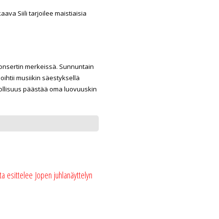
 Siili tarjoilee maistiaisia
uskonsertin merkeissä. Sunnuntain
loihtii musiikin säestyksellä
dollisuus päästää oma luovuuskin
a esittelee Jopen juhlanäyttelyn