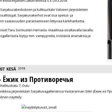
sillä kirjaston Laituri tiloissa 5.3.-29.3.2018.
n Sarjakuvakeskuksen ja kulttuuritalo Valveen järjestämien
osallistujat. Sarjakuvakerhot ovat osa opetus- ja
uurin saatavuuden parantamiseen liittyvää kärkihanketta.
lkinneet Taru Sormusten Herrasta -maailmaa oivaltavalla tavalla.
ogalleriasta löytyy mm. vampyyreitä, irvistäviä ananaksia ja
2018
07
KESÄ
i - Ёжик из Противоречья
 Hallituskatu 7, Oulu
ikkoa järjestetään Sarjakuvagalleria!ssa Vastarannan Siilin (Ёжик из Пр
linen näyttely.