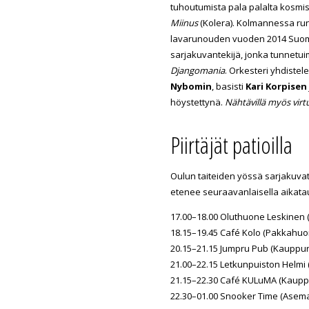
tuhoutumista pala palalta kosmi
Miinus
(Kolera). Kolmannessa run
lavarunouden vuoden 2014 Suome
sarjakuvantekijä, jonka tunnetuim
Djangomania
. Orkesteri yhdistel
Nybomin
, basisti
Kari Korpisen
höystettynä.
Nähtävillä myös virtu
Piirtäjät patioilla
Oulun taiteiden yössä sarjakuvatait
etenee seuraavanlaisella aikatau
17.00–18.00 Oluthuone Leskinen (
18.15–19.45 Café Kolo (Pakkahuon
20.15–21.15 Jumpru Pub (Kauppuri
21.00–22.15 Letkunpuiston Helmi 
21.15–22.30 Café KULuMA (Kauppu
22.30–01.00 Snooker Time (Asemak