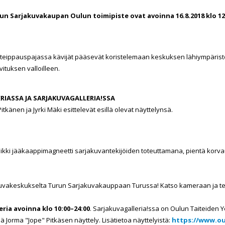
n Sarjakuvakaupan Oulun toimipiste ovat avoinna 16.8.2018 klo 12
teippauspajassa kävijät pääsevät koristelemaan keskuksen lähiympäristön
vituksen valloilleen.
RIASSA JA SARJAKUVAGALLERIA!SSA
itkänen ja Jyrki Mäki esittelevät esillä olevat näyttelynsä.
uniikki jääkaappimagnee
tti sarjakuvantekij
öiden toteuttamana, pientä korva
vakeskukselta Turun Sarjakuvakauppaan Turussa! Katso kameraan ja terv
eria avoinna klo 10:00–24:00
. Sarjakuvagaller
ia!ssa on Oulun Taiteiden Y
lä Jorma "Jope" Pitkäsen näyttely. Lisätietoa näyttelyistä:
https://www.ou