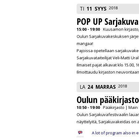
2018
TI
11
SYYS
POP UP Sarjakuva
15:00 - 19:00
Kuusamon kirjasto,
Oulun Sarjakuvakeskuksen järjes
mangaa!
Pajoissa opetellaan sarjakuvake
Sarjakuvataiteilijat Veli-Matti Ur
Ilmaiset pajat alkavat klo 15.00, 16
Ilmoittaudu kirjaston neuvontaan,
2018
LA
24
MARRAS
Oulun pääkirjasto
10:50 - 19:00
Pääkirjasto | Main 
Oulun Sarjakuvafestivaalin lauan
näyttelyitä, Sarjakuvakeidas on a
A lot of program also in e