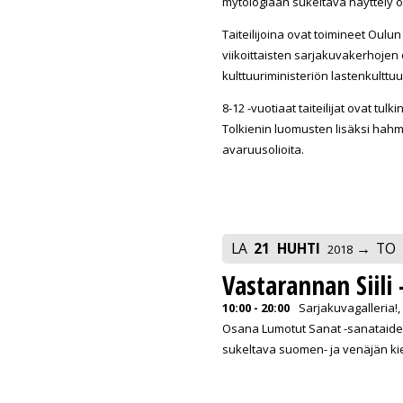
mytologiaan sukeltava näyttely on e
Taiteilijoina ovat toimineet Oulu
viikoittaisten sarjakuvakerhojen 
kulttuuriministeriön lastenkultt
8-12 -vuotiaat taiteilijat ovat tu
Tolkienin luomusten lisäksi hahm
avaruusolioita.
LA
21
HUHTI
TO
2018
Vastarannan Siil
10:00 - 20:00
Sarjakuvagalleria!,
Osana Lumotut Sanat -sanataidevi
sukeltava suomen- ja venäjän kie