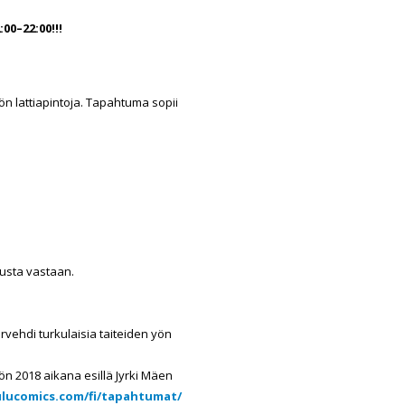
:00
–
22:00!!!
 lattiapintoja. Tapahtuma sopii
usta vastaan.
ehdi turkulaisia taiteiden yön
ön 2018 aikana esillä Jyrki Mäen
lucomics.com/fi/tapahtumat/