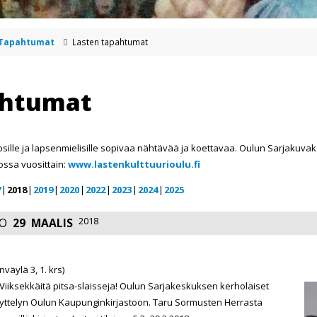
Tapahtumat
Lasten tapahtumat
ahtumat
psille ja lapsenmielisille sopivaa nähtävää ja koettavaa. Oulun Sarjaku
ossa vuosittain:
www.lastenkulttuurioulu.fi
7
2018
2019
2020
2022
2023
2024
2025
2018
O
29
MAALIS
väylä 3, 1. krs)
 Viiksekkäitä pitsa-slaisseja! Oulun Sarjakeskuksen kerholaiset
yttelyn Oulun Kaupunginkirjastoon. Taru Sormusten Herrasta