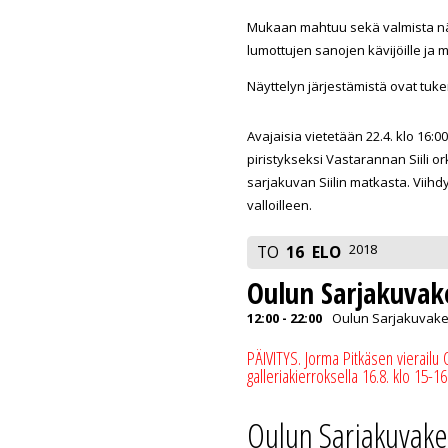
Mukaan mahtuu sekä valmista näh
lumottujen sanojen kävijöille ja
Näyttelyn järjestämistä ovat tuk
Avajaisia vietetään 22.4. klo 16:
piristykseksi Vastarannan Siili or
sarjakuvan Siilin matkasta. Viih
valloilleen.
2018
TO
16
ELO
Oulun Sarjakuvak
12:00 - 22:00
Oulun Sarjakuvakesk
PÄIVITYS. Jorma Pitkäsen vierailu
galleriakierroksella 16.8. klo 15-16
Oulun Sarjakuvake