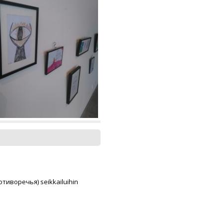
отиворечья) seikkailuihin