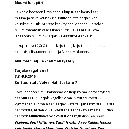
Muumi lukupiiri
Päivän aiheeseen liittyvässä lukupiirissä käsitellään
muumeja sekä kaunokirjallisuuden että sarjakuvan
välityksellä. Lukupiirissä keskitytään Johanna Sinisalon
Muumimamman vaarallinen nuoruus ja Lars ja Tove
Janssonin Muumit - Sarjakuvaklassikot -teoksiin.
Lukupiirin vetäjänä toimii kirjoittaja, kirjoittamisen ohjaaja
sekä kirjallisuudenopiskelija Minna Mikkonen.
Muumien jäljillä -hahmonäyttely
Sarjakuvagalleria!
3.8.-9.9.2015
Kulttuuritalo Valve, Hallituskatu 7
Tove Janssonin muumihahmojen inspiroima kiertonäyttely
saapuu Oulun Sarjakuvagalleria!:an. Näyttely koostuu
kymmenen suomalaisen sarjakuvataiteilijan luomista uusista
hahmoista, niiden kuvauksesta tai tarinakatkelmasta. Uuden
hahmon Muumilaaksoon ovat luoneet
JP Ahonen, Terhi
Ekebom, Petri Hiltunen, Tuuli Hypén, Aapo Kukko, Joonas
Lehtimäki, Maura Manninen, Christer Nuutinen, Tea