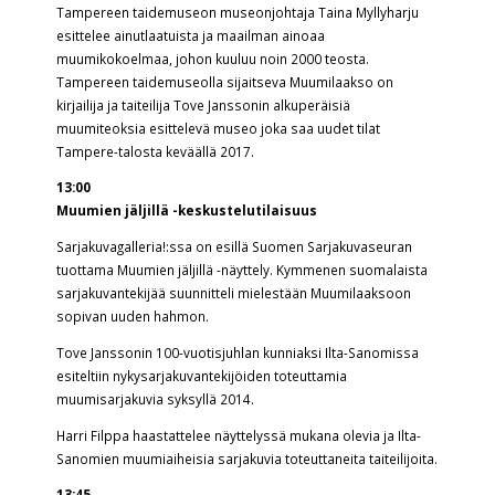
Tampereen taidemuseon museonjohtaja Taina Myllyharju
esittelee ainutlaatuista ja maailman ainoaa
muumikokoelmaa, johon kuuluu noin 2000 teosta.
Tampereen taidemuseolla sijaitseva Muumilaakso on
kirjailija ja taiteilija Tove Janssonin alkuperäisiä
muumiteoksia esittelevä museo joka saa uudet tilat
Tampere-talosta keväällä 2017.
13:00
Muumien jäljillä -keskustelutilaisuus
Sarjakuvagalleria!:ssa on esillä Suomen Sarjakuvaseuran
tuottama Muumien jäljillä -näyttely. Kymmenen suomalaista
sarjakuvantekijää suunnitteli mielestään Muumilaaksoon
sopivan uuden hahmon.
Tove Janssonin 100-vuotisjuhlan kunniaksi Ilta-Sanomissa
esiteltiin nykysarjakuvantekijöiden toteuttamia
muumisarjakuvia syksyllä 2014.
Harri Filppa haastattelee näyttelyssä mukana olevia ja Ilta-
Sanomien muumiaiheisia sarjakuvia toteuttaneita taiteilijoita.
13:45