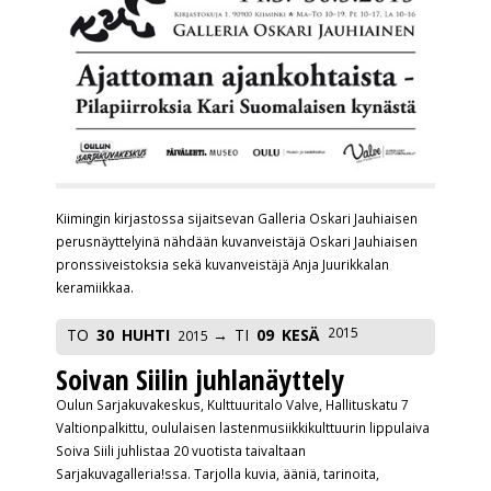
Kiimingin kirjastossa sijaitsevan Galleria Oskari Jauhiaisen
perusnäyttelyinä nähdään kuvanveistäjä Oskari Jauhiaisen
pronssiveistoksia sekä kuvanveistäjä Anja Juurikkalan
keramiikkaa.
2015
TO
30
HUHTI
TI
09
KESÄ
2015
Soivan Siilin juhlanäyttely
Oulun Sarjakuvakeskus, Kulttuuritalo Valve, Hallituskatu 7
Valtionpalkittu, oululaisen lastenmusiikkikulttuurin lippulaiva
Soiva Siili juhlistaa 20 vuotista taivaltaan
Sarjakuvagalleria!ssa. Tarjolla kuvia, ääniä, tarinoita,