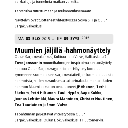
seikkailuja ja tunnelmia matkan varrelta.
Tervetuloa tutustumaan ja mukanatuhisemaan!
Näyttelyn ovat tuottaneet yhteistyössä Soiva Siili ja Oulun
Sarjakuvakeskus.
2015
MA
03
ELO
KE
09
SYYS
2015
Muumien jäljillä -hahmonäyttely
Oulun Sarjakuvakeskus, Kulttuuritalo Valve, Hallituskatu 7
Tove Janssonin
muumihahmojen inspiroima kiertonäyttely
saapuu Oulun Sarjakuvagalleria!:an. Näyttely koostuu
kymmenen suomalaisen sarjakuvataiteilijan luomista uusista
hahmoista, niiden kuvauksesta tai tarinakatkelmasta. Uuden
hahmon Muumilaaksoon ovat luoneet
JP Ahonen
,
Terhi
Ekebom
,
Petri Hiltunen
,
Tuuli Hypén
,
Aapo Kukko
,
Joonas Lehtimäki
,
Maura Manninen
,
Christer Nuutinen
,
Tea Tauriainen
ja
Emmi Valve
.
Tapahtuman järjestävät yhteistyössä Oulun
Sarjakuvakeskus, Oulun Elokuvakeskus ja Huutomerkki.