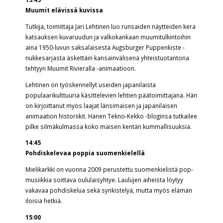
Muumit elävissä kuvissa
Tutkija, toimittaja Jari Lehtinen luo runsaiden näytteiden kera
katsauksen kuvaruudun ja valkokankaan muumitulkintoihin
aina 1950-luvun saksalaisesta Augsburger Puppenkiste -
nukkesarjasta äskettäin kansainvälisenä yhteistuotantona
tehtyyn Muumit Rivieralla -animaatioon.
Lehtinen on työskennellyt useiden japanilaista
populaarikulttuuria käsittelevien lehtien päätoimittajana. Hän
on kirjoittanut myös laajat länsimaisen ja japanilaisen
animaation historiikit. Hänen Tekno-Kekko -bloginsa tutkailee
pilke silmäkulmassa koko maisen kentän kummallisuuksia.
14:45
Pohdiskelevaa poppia suomenkielellä
Mielikarkki on vuonna 2009 perustettu suomenkielistä pop-
musiikkia soittava oululaisyhtye. Laulujen aiheista löytyy
vakavaa pohdiskelua sekä synkistelyä, mutta myös elämän
iloisia hetkiä.
15:00