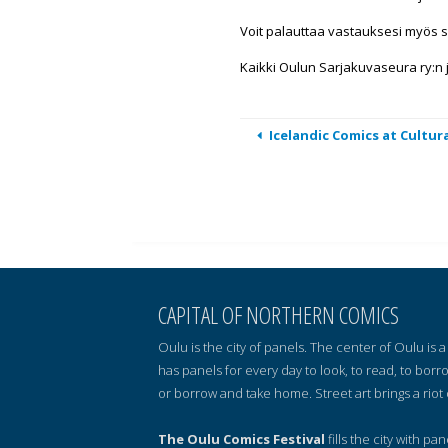
Voit palauttaa vastauksesi myös 
Kaikki Oulun Sarjakuvaseura ry:n 
Icelandic Comics at Cultur
CAPITAL OF NORTHERN COMICS
Oulu is the city of panels. The center of Oulu is
has panels for every day to look, to read, to borr
or borrow and take home. Street art brings a riot 
The Oulu Comics Festival
fills the city with pa