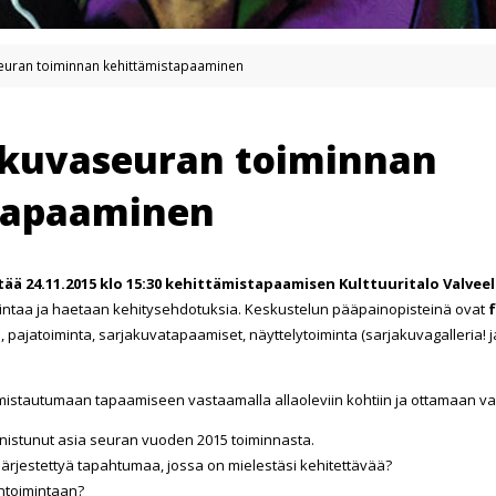
euran toiminnan kehittämistapaaminen
akuvaseuran toiminnan
tapaaminen
tää 24.11.2015 klo 15:30 kehittämistapaamisen Kulttuuritalo Valveel
mintaa ja haetaan kehitysehdotuksia. Keskustelun pääpainopisteinä ovat
f
 pajatoiminta, sarjakuvatapaamiset, näyttelytoiminta (sarjakuvagalleria! 
lmistautumaan tapaamiseen vastaamalla allaoleviin kohtiin ja ottamaan
nnistunut asia seuran vuoden 2015 toiminnasta.
 järjestettyä tapahtumaa, jossa on mielestäsi kehitettävää?
entoimintaan?