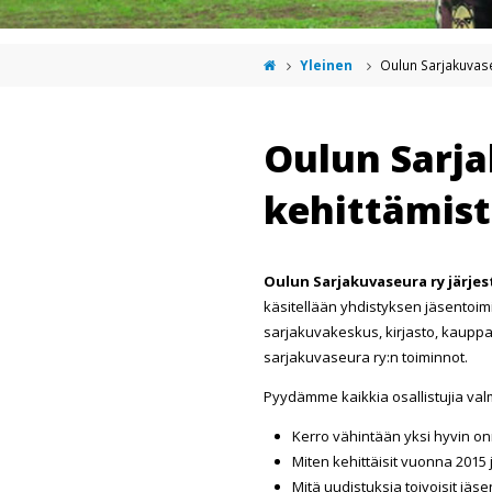
Yleinen
Oulun Sarjakuvas
Oulun Sarj
kehittämis
Oulun Sarjakuvaseura ry järjes
käsitellään yhdistyksen jäsentoi
sarjakuvakeskus, kirjasto, kauppa,
sarjakuvaseura ry:n toiminnot.
Pyydämme kaikkia osallistujia va
Kerro vähintään yksi hyvin o
Miten kehittäisit vuonna 2015
Mitä uudistuksia toivoisit jäs