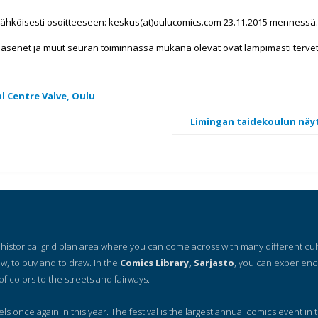
sähköisesti osoitteeseen: keskus(at)oulucomics.com 23.11.2015 mennessä.
jäsenet ja muut seuran toiminnassa mukana olevat ovat lämpimästi tervetu
al Centre Valve, Oulu
Limingan taidekoulun näytt
 a historical grid plan area where you can come across with many different cu
ow, to buy and to draw. In the
Comics Library, Sarjasto
, you can experienc
of colors to the streets and fairways.
nels once again in this year. The festival is the largest annual comics event in t