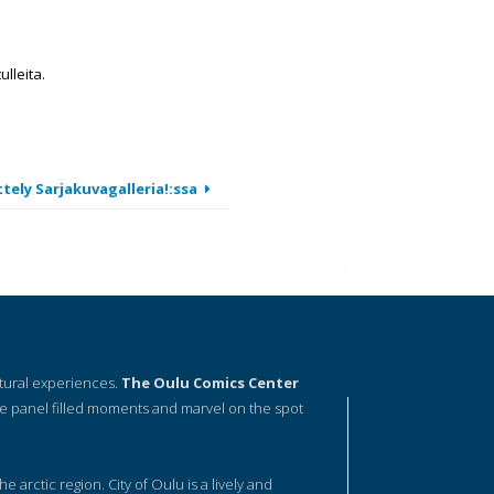
lleita.
ely Sarjakuvagalleria!:ssa
ltural experiences.
The Oulu Comics Center
e panel filled moments and marvel on the spot
he arctic region. City of Oulu is a lively and