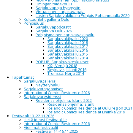
MOK – Monialainen oppimiskokonaisuus
Limingan taidekoulu
Sarjakuvapaja hyppysiin
Virtuaalinen sarjakuvapaja
la
Lasten Sarjakuvakilpailu Pohjois-Pohjanmaalla 2020
18
Kulttuurilehtigalleria Oulu
kesä
Pohjoisuus
2016
Sarjakuvapodcastit
su
Sarjakuva Oulu2026
19
Pohjoismainen sarjakuvakilpailu
kesä
Sarjakuvakilpailu 2020
2016
Sarjakuvakilpailu 2018
Sarjakuvakilpailu 2017
Sarjakuvakilpailu 2016
Oulun Sarjakuvakeskus
Sarjakuvakilpailu 2015
Sarjakuvakilpailu 2014
Kummaconissa
POP UP -Sarjakuvakeskukset
Kiži, Venäjä 2018
Reykjavik, Islanti 2016
Tromssa, Norja 2014
Tapahtumat
Pohjankartano, Suvantokatu 1, 90140 Oulu
Sarjakuvagalleria!
Näyttelyhaku
Kummacon on 18.-19. kesäkuuta järjestettävä
Sarjakuvatapaamiset
kirjallisuus- ja populaarikulttuuritapahtuma.
International Comics Residence 2026
Tapahtuma on pääsymaksuton, ikärajaton ja
Sarjakuvaresidenssi
päihteetön luento- sekä työpajamuotoinen con.
Residenssiohjelma: Islanti 2022
Kummacon järjestetään Pohjankartanon tiloissa.
Residenssiohjelma: Islanti
Tapahtuman toteuttaa yhteistyökumppaneiden
Icelandic Comics Residence at Oulu region 2021
avustuksella Studio Korppikela.
Icelandic Comics Residence at Liminka 2019
Festivaali 19.-22.11.2026
Vuoden teemana on historia. Edustettuna ovat
Heitä ideasi festivaalille
muun muassa länsimainen sekä japanilainen
International Comics Residence 2026
sarjakuva, science fiction, pelit sekä cosplay.
Aiemmat festivaalit
Festivaali 14.-16.11.2025
Oulun Sarjakuvakeskus, Turun Sarjakuvakauppa