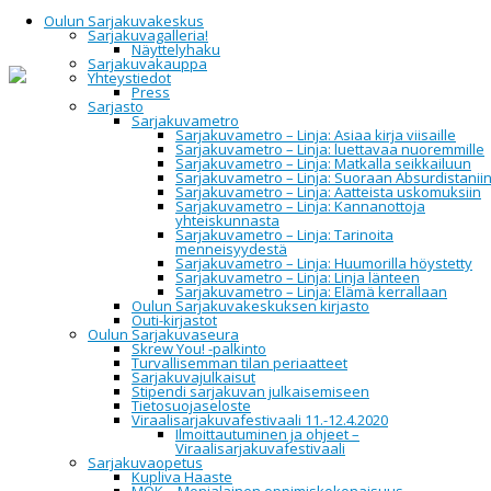
Oulun Sarjakuvakeskus
Sarjakuvagalleria!
Näyttelyhaku
Sarjakuvakauppa
Yhteystiedot
Home
Oulun Sarjakuvakeskus
Tapahtumat
Press
Sarjasto
Sarjakuvametro
Tapahtumat
Sarjakuvametro – Linja: Asiaa kirja viisaille
Sarjakuvametro – Linja: luettavaa nuoremmille
Sarjakuvametro – Linja: Matkalla seikkailuun
Sarjakuvametro – Linja: Suoraan Absurdistanii
Sarjakuvametro – Linja: Aatteista uskomuksiin
Sarjakuvametro – Linja: Kannanottoja
All
yhteiskunnasta
Upcoming
Sarjakuvametro – Linja: Tarinoita
2014
menneisyydestä
2015
Sarjakuvametro – Linja: Huumorilla höystetty
2016
Sarjakuvametro – Linja: Linja länteen
2017
Sarjakuvametro – Linja: Elämä kerrallaan
2018
Oulun Sarjakuvakeskuksen kirjasto
2019
Outi-kirjastot
2020
Oulun Sarjakuvaseura
2021
Skrew You! -palkinto
2022
Turvallisemman tilan periaatteet
2023
Sarjakuvajulkaisut
2024
Stipendi sarjakuvan julkaisemiseen
2025
Tietosuojaseloste
2026
Viraalisarjakuvafestivaali 11.-12.4.2020
Ilmoittautuminen ja ohjeet –
Viraalisarjakuvafestivaali
Sarjakuvaopetus
Event Information:
Kupliva Haaste