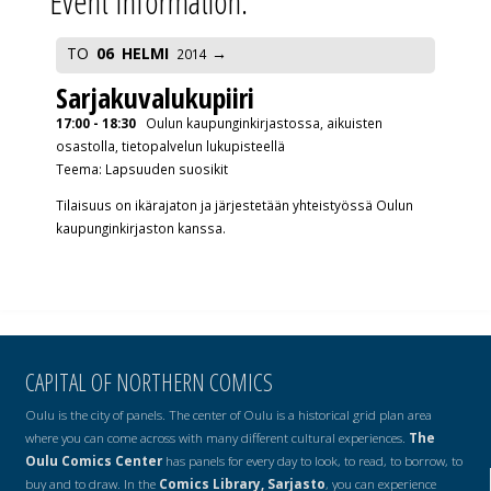
Event Information:
TO
06
HELMI
2014
Sarjakuvalukupiiri
17:00 - 18:30
Oulun kaupunginkirjastossa, aikuisten
osastolla, tietopalvelun lukupisteellä
Teema: Lapsuuden suosikit
Tilaisuus on ikärajaton ja järjestetään yhteistyössä Oulun
kaupunginkirjaston kanssa.
CAPITAL OF NORTHERN COMICS
Oulu is the city of panels. The center of Oulu is a historical grid plan area
where you can come across with many different cultural experiences.
The
Oulu Comics Center
has panels for every day to look, to read, to borrow, to
buy and to draw. In the
Comics Library, Sarjasto
, you can experience