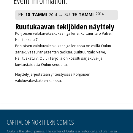
Event Information:
2014
PE
10
TAMMI
SU
19
TAMMI
2014
Ruutukaavan tekijöiden näyttely
Pohjoisen valokuvakeskuksen galleria, Kulttuuritalo Valve,
Hallituskatu 7
Pohjoisen valokuvakeskuksen galleriassa on esillä Oulun
sarjakuvaseuran jäsenten teoksia. (Kulttuuritalo Valve,
Hallituskatu 7, Oulu) Tarjolla on kosolti sarjakuva- ja
kuvitustaidetta Oulun seudulta.
Näyttely järjestetään yhteistyössä Pohjoisen
valokuvakeskuksen kanssa.
CAPITAL OF NORTHERN COMICS
Oulu is the city of panels. The center of Oulu is a historical grid plan area