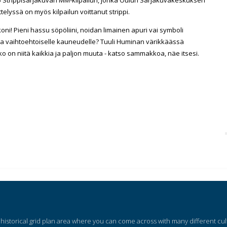
telyssä on myös kilpailun voittanut strippi.
ni! Pieni hassu söpöliini, noidan limainen apuri vai symboli
le ja vaihtoehtoiselle kauneudelle? Tuuli Huminan värikkäässä
n niitä kaikkia ja paljon muuta - katso sammakkoa, näe itsesi.
 a historical grid plan area where you can come across with many different cu