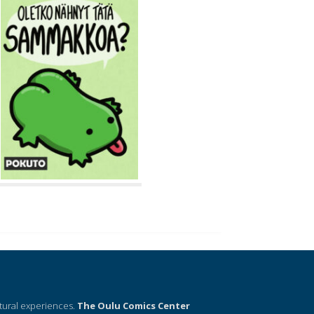
ltural experiences.
The Oulu Comics Center