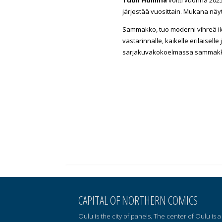
järjestää vuosittain. Mukana näyt
Sammakko, tuo moderni vihreä iko
vastarinnalle, kaikelle erilaisel
sarjakuvakokoelmassa sammakko o
CAPITAL OF NORTHERN COMICS
Oulu is the city of panels. The center of Oulu is