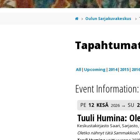
Oulun Sarjakuvakeskus
Tapahtuma
All
Upcoming
2014
2015
201
Event Information:
PE
12
KESÄ
SU
2
2026
Tuuli Humina: Ol
Keskustakirjasto Saari, Sarjasto,
Oletko nähnyt tätä Sammakkoa? (
Tuuli Humina
voitti vuonna 202