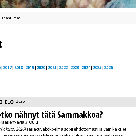
Tapahtumat
t
6
2017
2018
2019
2020
2021
2022
2023
2024
2025
2026
2026
3
ELO
etko nähnyt tätä Sammakkoa?
 Kaarlenväylä 3, Oulu
Pokuto, 2026)
sarjakuvakokoelma sopii ehdottomasti ja vain kaikille!
5 Strippisarjakuvan MM-kilpailun, jonka Oulun Sarjakuvakeskuksen