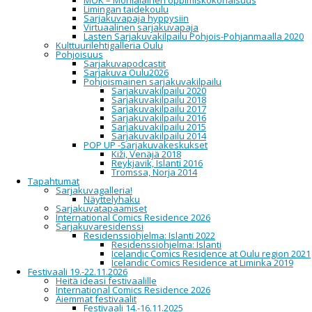
MOK – Monialainen oppimiskokonaisuus
Limingan taidekoulu
Sarjakuvapaja hyppysiin
Virtuaalinen sarjakuvapaja
la
Lasten Sarjakuvakilpailu Pohjois-Pohjanmaalla 2020
25
Kulttuurilehtigalleria Oulu
huhti
Pohjoisuus
2026
Sarjakuvapodcastit
to
Sarjakuva Oulu2026
04
Pohjoismainen sarjakuvakilpailu
kesä
Sarjakuvakilpailu 2020
2026
Sarjakuvakilpailu 2018
Sarjakuvakilpailu 2017
Sarjakuvakilpailu 2016
Esa Holopainen: Jere Kostamus
Sarjakuvakilpailu 2015
Sarjakuvakilpailu 2014
ja Big Niitty -sarjakuvanäyttely
POP UP -Sarjakuvakeskukset
Kiži, Venäjä 2018
Reykjavik, Islanti 2016
Tromssa, Norja 2014
Tapahtumat
Sarjakuvagalleria! | Comics Gallery!, Hallituskatu
Sarjakuvagalleria!
7, Oulu
Näyttelyhaku
Sarjakuvatapaamiset
Esa Holopaisen
teoksessa
Jere Kostamus ja Big
International Comics Residence 2026
Niitty
(Musta Ritari, 2024) Komisario Jere
Sarjakuvaresidenssi
Kostamuksen tutkimukset jatkuvat. Pellot niityt,
Residenssiohjelma: Islanti 2022
purot ja suot voivat peittää alleen salaisuuksia.
Residenssiohjelma: Islanti
Mutta voivatko ne piilottaa murhaajan? Kun
Icelandic Comics Residence at Oulu region 2021
Markkulan metsistä löytyy vainaja, kutsutaan
Icelandic Comics Residence at Liminka 2019
tapausta selvittämään komisario Jere Kostamus,
Festivaali 19.-22.11.2026
apunaan etsivä Vähämäki. Jere Kostamus -sarja
Heitä ideasi festivaalille
sisältää sarkastisen leppoisaa huumoria,
International Comics Residence 2026
vaarallisia tilanteita ja kauniita maisemia.
Aiemmat festivaalit
Festivaali 14.-16.11.2025
Näyttelyn avajaisia vietetään lauantaina 25.4.2026