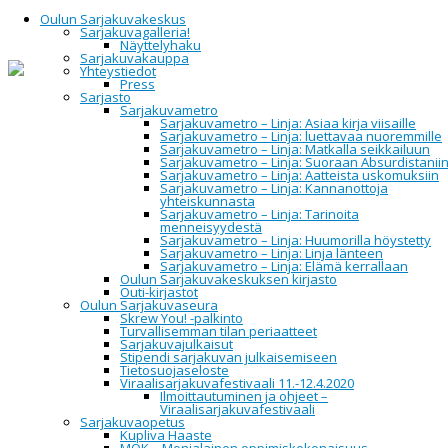
Oulun Sarjakuvakeskus
Sarjakuvagalleria!
Näyttelyhaku
Sarjakuvakauppa
Yhteystiedot
Home
Oulun Sarjakuvakeskus
Tapahtumat
Press
Sarjasto
Sarjakuvametro
Tapahtumat
Sarjakuvametro – Linja: Asiaa kirja viisaille
Sarjakuvametro – Linja: luettavaa nuoremmille
Sarjakuvametro – Linja: Matkalla seikkailuun
Sarjakuvametro – Linja: Suoraan Absurdistanii
Sarjakuvametro – Linja: Aatteista uskomuksiin
Sarjakuvametro – Linja: Kannanottoja
All
yhteiskunnasta
Upcoming
Sarjakuvametro – Linja: Tarinoita
2014
menneisyydestä
2015
Sarjakuvametro – Linja: Huumorilla höystetty
2016
Sarjakuvametro – Linja: Linja länteen
2017
Sarjakuvametro – Linja: Elämä kerrallaan
2018
Oulun Sarjakuvakeskuksen kirjasto
2019
Outi-kirjastot
2020
Oulun Sarjakuvaseura
2021
Skrew You! -palkinto
2022
Turvallisemman tilan periaatteet
2023
Sarjakuvajulkaisut
2024
Stipendi sarjakuvan julkaisemiseen
2025
Tietosuojaseloste
2026
Viraalisarjakuvafestivaali 11.-12.4.2020
Ilmoittautuminen ja ohjeet –
Viraalisarjakuvafestivaali
Sarjakuvaopetus
Event Information:
Kupliva Haaste