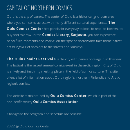
CAPITAL OF NORTHERN COMICS
Oulu is the city of panels. The center of Oulu is a historical grid plan area
where you can come across with many different cultural experiences.
The
Oulu Comics Center
has panels for every day to look, to read, to borrow, to
buy and to draw. In the
Comics Library, Sarjasto
, you can experience
panel filled moments and marvel on the spot or borrow and take home. Street
art brings a riot of colors to the streets and fairways.
The Oulu Comics Festival
fills the city with panels once again in this year.
The festival is the largest annual comics event in the arctic region. City of Oulu
is a lively and inspiring meeting place in the field of comics culture. This site
offers a lot of information about Oulu region’s, northern Finland’s and Arctic
region’s comics.
The website is maintained by
Oulu Comics Center
, which is part of the
non-profit society
Oulu Comics Association
.
Changes to the program and schedule are possible.
2022 @ Oulu Comics Center