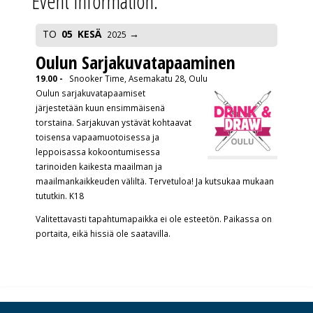
Event Information:
TO
05
KESÄ
2025
Oulun Sarjakuvatapaaminen
19.00 -
Snooker Time, Asemakatu 28, Oulu
Oulun sarjakuvatapaamiset
järjestetään kuun ensimmäisenä
torstaina. Sarjakuvan ystävät kohtaavat
toisensa vapaamuotoisessa ja
leppoisassa kokoontumisessa
tarinoiden kaikesta maailman ja
maailmankaikkeuden väliltä. Tervetuloa! Ja kutsukaa mukaan
tututkin. K18
Valitettavasti tapahtumapaikka ei ole esteetön. Paikassa on
portaita, eikä hissiä ole saatavilla.