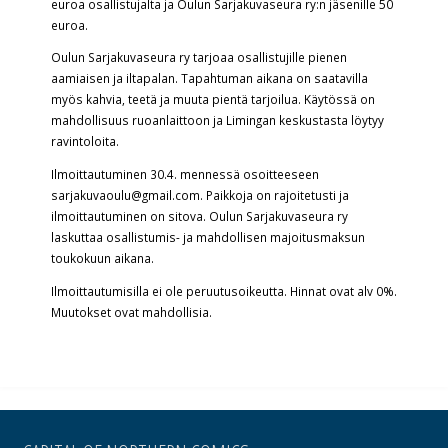
euroa osallistujalta ja Oulun Sarjakuvaseura ry:n jäsenille 50
euroa.
Oulun Sarjakuvaseura ry tarjoaa osallistujille pienen
aamiaisen ja iltapalan. Tapahtuman aikana on saatavilla
myös kahvia, teetä ja muuta pientä tarjoilua. Käytössä on
mahdollisuus ruoanlaittoon ja Limingan keskustasta löytyy
ravintoloita.
Ilmoittautuminen 30.4. mennessä osoitteeseen
sarjakuvaoulu@gmail.com. Paikkoja on rajoitetusti ja
ilmoittautuminen on sitova. Oulun Sarjakuvaseura ry
laskuttaa osallistumis- ja mahdollisen majoitusmaksun
toukokuun aikana.
Ilmoittautumisilla ei ole peruutusoikeutta. Hinnat ovat alv 0%.
Muutokset ovat mahdollisia.