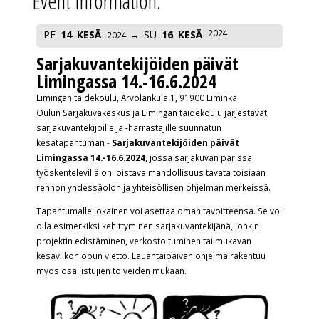
Event Information:
2024
PE
14
KESÄ
SU
16
KESÄ
2024
Sarjakuvantekijöiden päivät
Limingassa 14.-16.6.2024
Limingan taidekoulu, Arvolankuja 1, 91900 Liminka
Oulun Sarjakuvakeskus ja Limingan taidekoulu järjestävät
sarjakuvantekijöille ja -harrastajille suunnatun
kesätapahtuman -
Sarjakuvantekijöiden päivät
Limingassa 14.-16.6.2024
, jossa sarjakuvan parissa
työskentelevillä on loistava mahdollisuus tavata toisiaan
rennon yhdessäolon ja yhteisöllisen ohjelman merkeissä.
Tapahtumalle jokainen voi asettaa oman tavoitteensa. Se voi
olla esimerkiksi kehittyminen sarjakuvantekijänä, jonkin
projektin edistäminen, verkostoituminen tai mukavan
kesäviikonlopun vietto. Lauantaipäivän ohjelma rakentuu
myös osallistujien toiveiden mukaan.