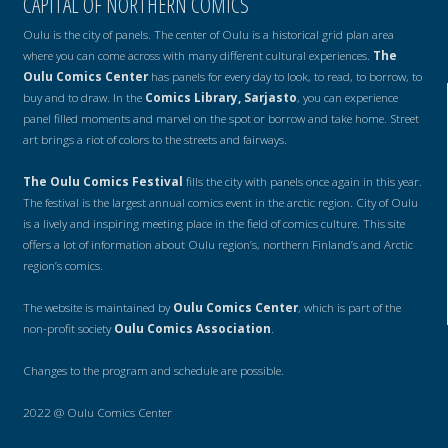
CAPITAL OF NORTHERN COMICS
Oulu is the city of panels. The center of Oulu is a historical grid plan area
where you can come across with many different cultural experiences.
The
Oulu Comics Center
has panels for every day to look, to read, to borrow, to
buy and to draw. In the
Comics Library, Sarjasto
, you can experience
panel filled moments and marvel on the spot or borrow and take home. Street
art brings a riot of colors to the streets and fairways.
The Oulu Comics Festival
fills the city with panels once again in this year.
The festival is the largest annual comics event in the arctic region. City of Oulu
is a lively and inspiring meeting place in the field of comics culture. This site
offers a lot of information about Oulu region’s, northern Finland’s and Arctic
region’s comics.
The website is maintained by
Oulu Comics Center
, which is part of the
non-profit society
Oulu Comics Association
.
Changes to the program and schedule are possible.
2022 @ Oulu Comics Center