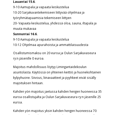
Lauantai 15.6.
9-10 Aamupala ja vapaata keskustelua
10-20 Sarjakuvantekemiseen liittyvää ohjelmaa ja
työryhmätapaamisia tekemiseen liittyen
20- Vapaata keskustelua, yhdessä oloa, sauna, iltapala ja
muuta mukavaa
Sunnuntai 16.6.
9-10 Aamupala ja vapaata keskustelua
10-12 Ohjelmaa apurahoista ja ammattilaisuudesta
Osallistumismaksu on 20 euroa ja Oulun Sarjakuvaseura
ry:n jäsenille 0 euroa.
Majoitus mahdollisuus löytyy Limingantaidekoulun
asuntolasta. Käytössä on yhteinen keittiö ja huonekohtainen
kylpyhuone. Siivous, liinavaatteet ja pyyhkeet eivät sisälly
majoituksen hintaan.
Kahden yön majoitus jaetussa kahden hengen huoneessa 35
euroa osallistujalta ja Oulun Sarjakuvaseura ry:n jäsenille 25
euroa.
Kahden yön majoitus yksin kahden hengen huoneessa 70