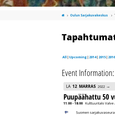
Oulun Sarjakuvakeskus
Tapahtuma
All
Upcoming
2014
2015
201
Event Information:
LA
12
MARRAS
2022
Puupäähattu 50 v
11:00 - 18:00
Kulttuuritalo Valve
Suomen sarjakuvaseura 