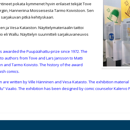
htineet pokata kymmenet hyvin erilaiset tekijät Tove
ergiin, Hanneriina Moisseisesta Tarmo Koivistoon. Sen
sarjakuvan pitkä kehityskaari.
sen ja Vesa Kataiston. Näyttelymateriaalin taittoi
o eli Wallu. Näyttelyn suunnitteli sarjakuvaneuvos
as awarded the Puupäähattu-prize since 1972. The
o authors from Tove and Lars Jansson to Matti
n and Tarmo Koivisto. The history of the award
nish comics.
ion are written by Ville Hänninen and Vesa Kataisto. The exhibition materia
u” Vaalio. The exhibition has been designed by comic counselor Kalervo P