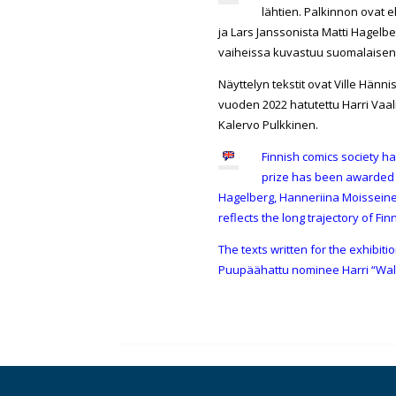
lähtien. Palkinnon ovat e
ja Lars Janssonista Matti Hagelb
vaiheissa kuvastuu suomalaisen 
Näyttelyn tekstit ovat Ville Hänni
vuoden 2022 hatutettu Harri Vaali
Kalervo Pulkkinen.
Finnish comics society h
prize has been awarded t
Hagelberg, Hanneriina Moisseine
reflects the long trajectory of Fin
The texts written for the exhibit
Puupäähattu nominee Harri “Wall