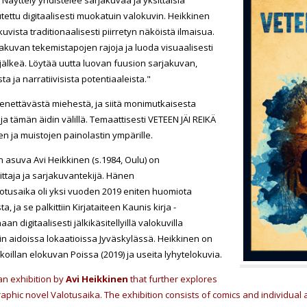
utettu digitaalisesti muokatuin valokuvin. Heikkinen
vista traditionaalisesti piirretyn näköistä ilmaisua.
akuvan tekemistapojen rajoja ja luoda visuaalisesti
a jälkeä. Löytää uutta luovan fuusion sarjakuvan,
a ja narratiivisista potentiaaleista."
menettävästä miehestä, ja siitä monimutkaisesta
 tämän äidin välillä. Temaattisesti VETEEN JÄI REIKÄ
n ja muistojen painolastin ympärille.
asuva Avi Heikkinen (s.1984, Oulu) on
oittaja ja sarjakuvantekijä. Hänen
tusaika oli yksi vuoden 2019 eniten huomiota
, ja se palkittiin Kirjataiteen Kaunis kirja -
an digitaalisesti jälkikäsitellyillä valokuvilla
iin aidoissa lokaatioissa Jyväskylässä. Heikkinen on
kokoillan elokuvan Poissa (2019) ja useita lyhytelokuvia.
an exhibition by
Avi Heikkinen
that further explores
phic novel Valotusaika. The exhibition consists of comics and individual art