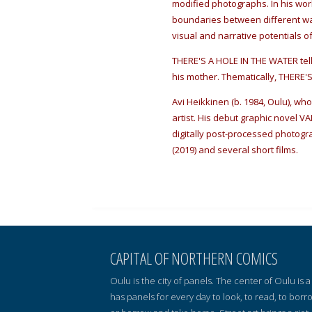
modified photographs. In his wor
boundaries between different way
visual and narrative potentials o
THERE'S A HOLE IN THE WATER tel
his mother. Thematically, THERE'
Avi Heikkinen (b. 1984, Oulu), wh
artist. His debut graphic novel 
digitally post-processed photogra
(2019) and several short films.
CAPITAL OF NORTHERN COMICS
Oulu is the city of panels. The center of Oulu is
has panels for every day to look, to read, to borr