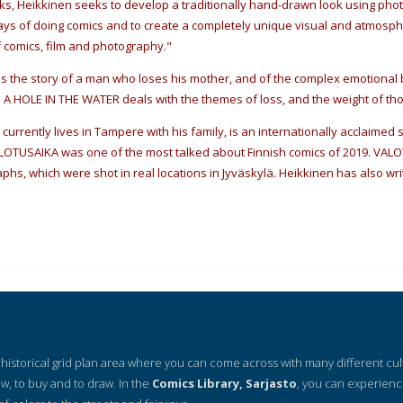
ks, Heikkinen seeks to develop a traditionally hand-drawn look using photo
s of doing comics and to create a completely unique visual and atmospher
f comics, film and photography."
ls the story of a man who loses his mother, and of the complex emotiona
S A HOLE IN THE WATER deals with the themes of loss, and the weight of t
o currently lives in Tampere with his family, is an internationally acclaime
VALOTUSAIKA was one of the most talked about Finnish comics of 2019. VAL
phs, which were shot in real locations in Jyväskylä. Heikkinen has also w
 a historical grid plan area where you can come across with many different cu
ow, to buy and to draw. In the
Comics Library, Sarjasto
, you can experienc