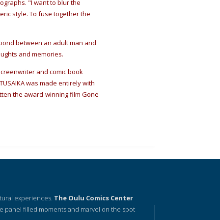
graphs. "I want to blur the
ic style. To fuse together the
l bond between an adult man and
houghts and memories.
d screenwriter and comic book
OTUSAIKA was made entirely with
ritten the award-winning film Gone
ltural experiences.
The Oulu Comics Center
e panel filled moments and marvel on the spot