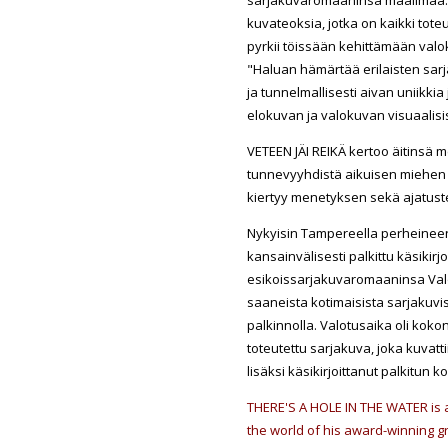
kuvateoksia, jotka on kaikki tote
pyrkii töissään kehittämään valoku
"Haluan hämärtää erilaisten sarj
ja tunnelmallisesti aivan uniikki
elokuvan ja valokuvan visuaalisist
VETEEN JÄI REIKÄ kertoo äitinsä 
tunnevyyhdistä aikuisen miehen ja
kiertyy menetyksen sekä ajatuste
Nykyisin Tampereella perheineen 
kansainvälisesti palkittu käsikirj
esikoissarjakuvaromaaninsa Valo
saaneista kotimaisista sarjakuvista
palkinnolla. Valotusaika oli kokona
toteutettu sarjakuva, joka kuvatt
lisäksi käsikirjoittanut palkitun 
THERE'S A HOLE IN THE WATER is 
the world of his award-winning gra