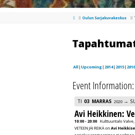
Oulun Sarjakuvakeskus
Tapahtuma
All
Upcoming
2014
2015
201
Event Information:
TI
03
MARRAS
S
2020
Avi Heikkinen: Ve
10:00 - 20:00
Kulttuuritalo Valve,
VETEEN JÄI REIKÄ on
Avi Heikkis
sarjakuvaromaaninsa maailmaa. Nä