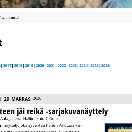
Tapahtumat
t
6
2017
2018
2019
2020
2021
2022
2023
2024
2025
2026
2020
U
29
MARRAS
teen jäi reikä -sarjakuvanäyttely
 Aulagalleria, Hallituskatu 7, Oulu
en
näyttely, joka syventää hänen Valotusaika -
yttely yhdistelee sarjakuvaa ja yksittäisiä