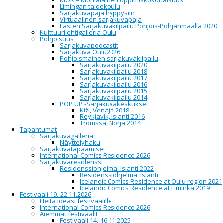
MOK – Monialainen oppimiskokonaisuus
Limingan taidekoulu
Sarjakuvapaja hyppysiin
Virtuaalinen sarjakuvapaja
su
Lasten Sarjakuvakilpailu Pohjois-Pohjanmaalla 2020
03
Kulttuurilehtigalleria Oulu
joulu
Pohjoisuus
2017
Sarjakuvapodcastit
Sarjakuva Oulu2026
Pohjoismainen sarjakuvakilpailu
Jorma Pitkänen: Jopen juhlakirja
Sarjakuvakilpailu 2020
Sarjakuvakilpailu 2018
Sarjakuvakilpailu 2017
Sarjakuvakilpailu 2016
Sarjakuvakilpailu 2015
13:15
Taidemuseo / Art museum, Kasarmintie 9,
Sarjakuvakilpailu 2014
Oulu
POP UP -Sarjakuvakeskukset
Kiži, Venäjä 2018
Reykjavik, Islanti 2016
Tromssa, Norja 2014
Tapahtumat
Sarjakuvagalleria!
"Savolaiselle ei pitäisi koskaan antaa kynää ja
Näyttelyhaku
paperia käteen, siitä meikäläinen on varottava
Sarjakuvatapaamiset
esimerkki."
International Comics Residence 2026
- JOPE
Sarjakuvaresidenssi
Residenssiohjelma: Islanti 2022
Kuvatyön sankari, sarjakuvan
Residenssiohjelma: Islanti
stahanovilainen
Jorma Jope Pitkänen
on
Icelandic Comics Residence at Oulu region 2021
saavuttanut miehen iän. 70 ikävuoteen mahtuu
Icelandic Comics Residence at Liminka 2019
muun elämän ja elämöinnin ohella 40 000
Festivaali 19.-22.11.2026
julkaistua sarjakuvaa. Se on maailman
Heitä ideasi festivaalille
mittaluokassakin uskomaton luku.
International Comics Residence 2026
Aiemmat festivaalit
Jopen hahmot eivät ole sarjakuvasankareita vaan
Festivaali 14.-16.11.2025