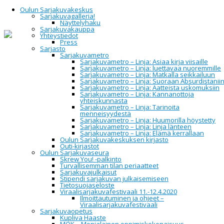
Oulun Sarjakuvakeskus
Sarjakuvagalleria!
Näyttelyhaku
Sarjakuvakauppa
Yhteystiedot
Home
Oulun Sarjakuvakeskus
Tapahtumat
Press
Sarjasto
Sarjakuvametro
Tapahtumat
Sarjakuvametro – Linja: Asiaa kirja viisaille
Sarjakuvametro – Linja: luettavaa nuoremmille
Sarjakuvametro – Linja: Matkalla seikkailuun
Sarjakuvametro – Linja: Suoraan Absurdistanii
Sarjakuvametro – Linja: Aatteista uskomuksiin
Sarjakuvametro – Linja: Kannanottoja
All
yhteiskunnasta
Upcoming
Sarjakuvametro – Linja: Tarinoita
2014
menneisyydestä
2015
Sarjakuvametro – Linja: Huumorilla höystetty
2016
Sarjakuvametro – Linja: Linja länteen
2017
Sarjakuvametro – Linja: Elämä kerrallaan
2018
Oulun Sarjakuvakeskuksen kirjasto
2019
Outi-kirjastot
2020
Oulun Sarjakuvaseura
2021
Skrew You! -palkinto
2022
Turvallisemman tilan periaatteet
2023
Sarjakuvajulkaisut
2024
Stipendi sarjakuvan julkaisemiseen
2025
Tietosuojaseloste
2026
Viraalisarjakuvafestivaali 11.-12.4.2020
Ilmoittautuminen ja ohjeet –
Viraalisarjakuvafestivaali
Sarjakuvaopetus
Event Information:
Kupliva Haaste