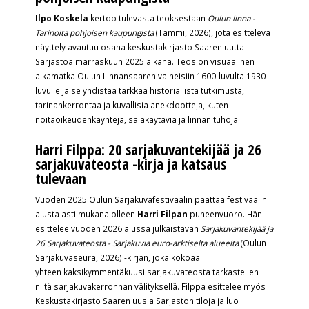
Ilpo Koskela
kertoo tulevasta teoksestaan
Oulun linna -
Tarinoita pohjoisen kaupungista
(Tammi, 2026), jota esittelevä
näyttely avautuu osana keskustakirjasto Saaren uutta
Sarjastoa marraskuun 2025 aikana. Teos on visuaalinen
aikamatka Oulun Linnansaaren vaiheisiin 1600-luvulta 1930-
luvulle ja se yhdistää tarkkaa historiallista tutkimusta,
tarinankerrontaa ja kuvallisia anekdootteja, kuten
noitaoikeudenkäyntejä, salakäytäviä ja linnan tuhoja.
Harri Filppa: 20 sarjakuvantekijää ja 26
sarjakuvateosta -kirja ja katsaus
tulevaan
Vuoden 2025 Oulun Sarjakuvafestivaalin päättää festivaalin
alusta asti mukana olleen
Harri Filpan
puheenvuoro. Hän
esittelee vuoden 2026 alussa julkaistavan
Sarjakuvantekijää ja
26 Sarjakuvateosta - Sarjakuvia euro-arktiselta alueelta
(Oulun
Sarjakuvaseura, 2026) -kirjan, joka kokoaa
yhteen kaksikymmentäkuusi sarjakuvateosta tarkastellen
niitä sarjakuvakerronnan välityksellä. Filppa esittelee myös
Keskustakirjasto Saaren uusia Sarjaston tiloja ja luo