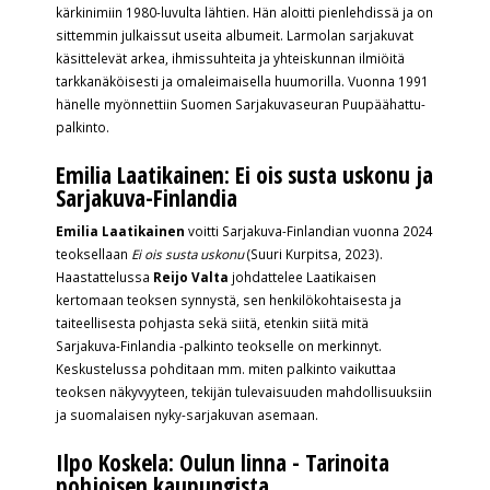
kärkinimiin 1980-luvulta lähtien. Hän aloitti pienlehdissä ja on
sittemmin julkaissut useita albumeit. Larmolan sarjakuvat
käsittelevät arkea, ihmissuhteita ja yhteiskunnan ilmiöitä
tarkkanäköisesti ja omaleimaisella huumorilla. Vuonna 1991
hänelle myönnettiin Suomen Sarjakuvaseuran Puupäähattu-
palkinto.
Emilia Laatikainen: Ei ois susta uskonu ja
Sarjakuva-Finlandia
Emilia Laatikainen
voitti Sarjakuva-Finlandian vuonna 2024
teoksellaan
Ei ois susta uskonu
(Suuri Kurpitsa, 2023).
Haastattelussa
Reijo Valta
johdattelee Laatikaisen
kertomaan teoksen synnystä, sen henkilökohtaisesta ja
taiteellisesta pohjasta sekä siitä, etenkin siitä mitä
Sarjakuva-Finlandia -palkinto teokselle on merkinnyt.
Keskustelussa pohditaan mm. miten palkinto vaikuttaa
teoksen näkyvyyteen, tekijän tulevaisuuden mahdollisuuksiin
ja suomalaisen nyky-sarjakuvan asemaan.
Ilpo Koskela: Oulun linna - Tarinoita
pohjoisen kaupungista