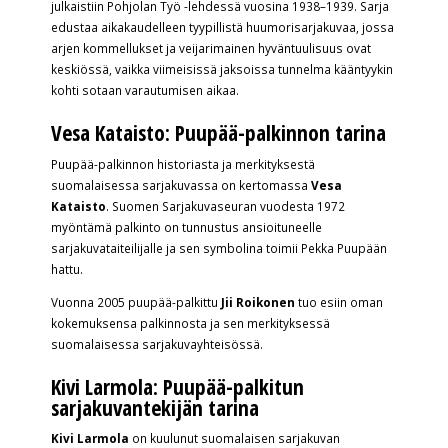
julkaistiin Pohjolan Työ -lehdessä vuosina 1938–1939. Sarja
edustaa aikakaudelleen tyypillistä huumorisarjakuvaa, jossa
arjen kommellukset ja veijarimainen hyväntuulisuus ovat
keskiössä, vaikka viimeisissä jaksoissa tunnelma kääntyykin
kohti sotaan varautumisen aikaa.
Vesa Kataisto: Puupää-palkinnon tarina
Puupää-palkinnon historiasta ja merkityksestä
suomalaisessa sarjakuvassa on kertomassa
Vesa
Kataisto
. Suomen Sarjakuvaseuran vuodesta 1972
myöntämä palkinto on tunnustus ansioituneelle
sarjakuvataiteilijalle ja sen symbolina toimii Pekka Puupään
hattu.
Vuonna 2005 puupää-palkittu
Jii Roikonen
tuo esiin oman
kokemuksensa palkinnosta ja sen merkityksessä
suomalaisessa sarjakuvayhteisössä.
Kivi Larmola: Puupää-palkitun
sarjakuvantekijän tarina
Kivi Larmola
on kuulunut suomalaisen sarjakuvan