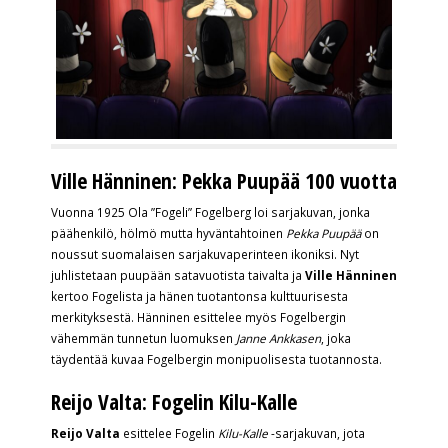
Ville Hänninen: Pekka Puupää 100 vuotta
Vuonna 1925 Ola ”Fogeli” Fogelberg loi sarjakuvan, jonka
päähenkilö, hölmö mutta hyväntahtoinen
Pekka Puupää
on
noussut suomalaisen sarjakuvaperinteen ikoniksi. Nyt
juhlistetaan puupään satavuotista taivalta ja
Ville Hänninen
kertoo Fogelista ja hänen tuotantonsa kulttuurisesta
merkityksestä. Hänninen esittelee myös Fogelbergin
vähemmän tunnetun luomuksen
Janne Ankkasen
, joka
täydentää kuvaa Fogelbergin monipuolisesta tuotannosta.
Reijo Valta: Fogelin Kilu-Kalle
Reijo Valta
esittelee Fogelin
Kilu-Kalle
-sarjakuvan, jota