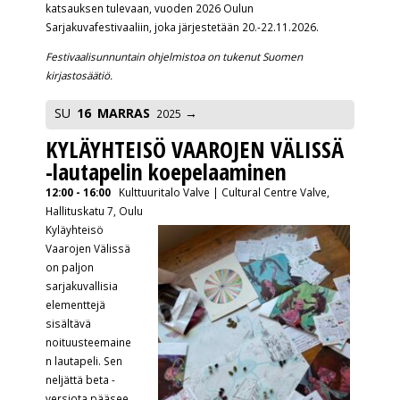
katsauksen tulevaan, vuoden 2026 Oulun
Sarjakuvafestivaaliin, joka järjestetään 20.-22.11.2026.
Festivaalisunnuntain ohjelmistoa on tukenut Suomen
kirjastosäätiö.
SU
16
MARRAS
2025
KYLÄYHTEISÖ VAAROJEN VÄLISSÄ
-lautapelin koepelaaminen
12:00 - 16:00
Kulttuuritalo Valve | Cultural Centre Valve,
Hallituskatu 7, Oulu
Kyläyhteisö
Vaarojen Välissä
on paljon
sarjakuvallisia
elementtejä
sisältävä
noituusteemaine
n lautapeli. Sen
neljättä beta -
versiota pääsee