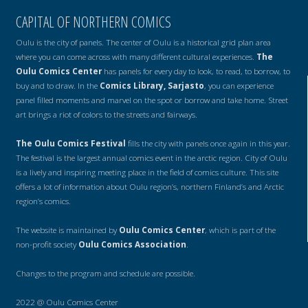
CAPITAL OF NORTHERN COMICS
Oulu is the city of panels. The center of Oulu is a historical grid plan area
where you can come across with many different cultural experiences.
The
Oulu Comics Center
has panels for every day to look, to read, to borrow, to
buy and to draw. In the
Comics Library, Sarjasto
, you can experience
panel filled moments and marvel on the spot or borrow and take home. Street
art brings a riot of colors to the streets and fairways.
The Oulu Comics Festival
fills the city with panels once again in this year.
The festival is the largest annual comics event in the arctic region. City of Oulu
is a lively and inspiring meeting place in the field of comics culture. This site
offers a lot of information about Oulu region’s, northern Finland’s and Arctic
region’s comics.
The website is maintained by
Oulu Comics Center
, which is part of the
non-profit society
Oulu Comics Association
.
Changes to the program and schedule are possible.
2022 @ Oulu Comics Center