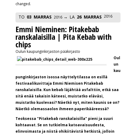
changed.
2016
TO
03
MARRAS
LA
26
MARRAS
2016
Emmi Nieminen: Pitakebab
ranskalaisilla | Pita Kebab with
chips
Oulun kaupunginkirjaston pääkirjasto
Oul
un
kau
punginkirjaston isossa näyttelytilassa on esillä
festivaalikuvittaja Emmi Niemisen Pitakebab
ranskalaisilla. Kun kebab läjähtää asfalttiin, etkä saa
sitä enää takaisin käteesi, muistatko eläväsi,
muistatko kuolevasi? Näetkö nyt, miten kaunis se on?
Näetkö olemassaolon ihmeen paperikääreessä?
Teoksessa "Pitakebab ranskalaisilla" pieni ja suuri
kohtaavat. Se on tutkielma katoavaisuudesta,
elinvoimasta ja niistä ohikiitävistä hetkistä, jolloin