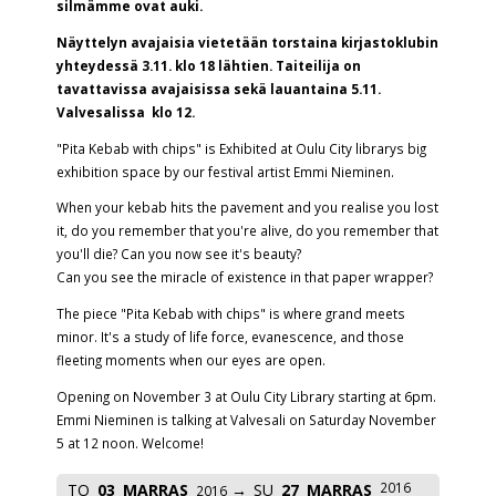
silmämme ovat auki.
Näyttelyn avajaisia vietetään torstaina kirjastoklubin
yhteydessä 3.11. klo 18 lähtien. Taiteilija on
tavattavissa avajaisissa sekä lauantaina 5.11.
Valvesalissa klo 12.
"Pita Kebab with chips" is Exhibited at Oulu City librarys big
exhibition space by our festival artist Emmi Nieminen.
When your kebab hits the pavement and you realise you lost
it, do you remember that you're alive, do you remember that
you'll die? Can you now see it's beauty?
Can you see the miracle of existence in that paper wrapper?
The piece "Pita Kebab with chips" is where grand meets
minor. It's a study of life force, evanescence, and those
fleeting moments when our eyes are open.
Opening on November 3 at Oulu City Library starting at 6pm.
Emmi Nieminen is talking at Valvesali on Saturday November
5 at 12 noon. Welcome!
2016
TO
03
MARRAS
SU
27
MARRAS
2016