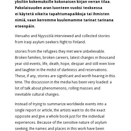
yksilön kokemuksille kokonaisen kirjan verran tilaa.
Pakolaisuuden aran luonteen vuoksi teoksessa
ei käytetä oikeita tapahtumapaikkoja tai ihmisten
nimiä, vaan kerromme kuulemamme tarinat tarinana
eteenpäin.
Vieruaho and Nyyssölä interviewed and collected stories
from Iraqi asylum seekers flight to Finland.
stories from the refugees they met were unbelievable.
Broken families, broken careers, latest changes in thousand
year old events, life, death, hope, despair and still even love
and laughter in the midst of darkness and reservations.
These, if any, stories are significant and worth hearing in this
time. The discussion in the media has been very loaded: a
lot of talk about phenomenons, rolling masses and
inevitable cultural changes.
Instead of trying to summarize worldwide events into a
single report or article, the artists want to do the exact
opposite and give a whole book just for the individual
experiences. Because of the sensitive nature of asylum
seeking, the names and places in this work have been