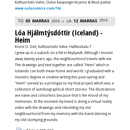
Kulttuuritalo Valve, Oulun kaupungin kirjasto & Muut paikat
www.oulucomics.com/16/
2016
TO
03
MARRAS
LA
12
MARRAS
2016
Lóa Hjálmtýsdóttir (Iceland) -
Heim
Konst O. Deli, Kulttuuritalo Valve, Hallituskatu 7
I grew up in a suburb on a hill in Reykjavík. Although I moved
away twenty years ago, the neighbourhood travels with me.
The drawings and text together are called "Heim" which in
Icelandic can both mean home and world. I graduated with a
masters degree in creative writing this past spring and
"Heim" served as a prologue to my final project which was a
collection of autobiographical short stories. The illustrations
are naive and colourless because that's the mood of my
memories. At the moment my band is doing a virtual reality
video with the drawings and rebuilding my old
neighbourhood from my memory with the band dancing in
my old stomping grounds.