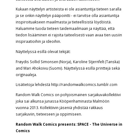
Kukaan näyttelyn artisteista ei ole asiantuntija tieteen saralla
ja se onkin näyttelyn pääpointti - ei tarvitse olla asiantuntija
inspiroituakseen maailmasta ja tieteellisistä löydöistä.
Haluamme tuoda tieteen taidemaailmaan ja näyttää, että
tiedon lisääminen ei rajoita taiteelisesti vaan avaa tien uusiin
inspiraatioihin ja ideoihin.
Näyttelyssä esillä olevat tekijät:
Frøydis Sollid Simonsen
(Norja),
Karoline Stjernfelt
(Tanska)
and
Mari
Ahokoivu
(Suomi). Näyttelyssä esillä printtejä sekä
originaaleja.
Lisätietoja lehdestä http://randomwalkcomics.tumblr.com
Random Walk Comics on pohjoismainen sarjakuvakollektiivi
joka sai alkunsa junassa Kööpenhaminasta Malmöön
vuonna 2013. Kollektiivin jäseniä yhdistää rakkaus
sarjakuviin, tieteeseen ja oppimiseen.
Random Walk Comics presents: SPACE - The Universe in
Comics