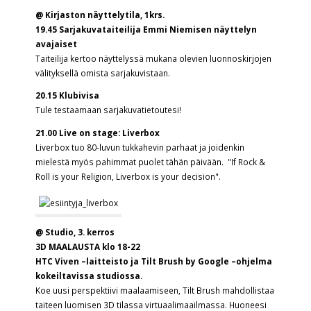
@ Kirjaston näyttelytila, 1krs.
19.45 Sarjakuvataiteilija Emmi Niemisen näyttelyn
avajaiset
Taiteilija kertoo näyttelyssä mukana olevien luonnoskirjojen
välityksellä omista sarjakuvistaan.
20.15 Klubivisa
Tule testaamaan sarjakuvatietoutesi!
21.00 Live on stage: Liverbox
Liverbox tuo 80-luvun tukkahevin parhaat ja joidenkin
mielestä myös pahimmat puolet tähän päivään. "If Rock &
Roll is your Religion, Liverbox is your decision".
@ Studio, 3. kerros
3D MAALAUSTA klo 18-22
HTC Viven –laitteisto ja Tilt Brush by Google –ohjelma
kokeiltavissa studiossa.
Koe uusi perspektiivi maalaamiseen, Tilt Brush mahdollistaa
taiteen luomisen 3D tilassa virtuaalimaailmassa. Huoneesi