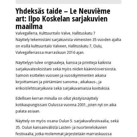
Yhdeksäs taide – Le Neuvième
art: Ilpo Koskelan sarjakuvien
maailma
Valvegalleria, Kulttuuritalo Valve, Hallituskatu 7
Näyttely tekemistäni sarjakuvista viimeisten 35 vuoden ajalta
on esillä kulttuuritalo Valveen, Hallituskatu 7, Oulu,
Valvegalleriassa marraskuun 2016 ajan.
Näyttelyyn tulee originaaleja, kansia ja printtejä kaikista
sarjakuvateoksistani sekä myös niiden käännösversiosta.
Samoin esittelen vuosien ja vuosikymmenten aikana
kirjoittamiani ja piirtämiäni sanoma-, aikakaus-, ja
erikoislehtisarjakuvia sekä sarjakuvamaisia kuvituksia.
Edellisen kerran minulla on ollut yksityisnäyttely
kotikaupungissani Oulussa vuonna 2001, joten nyt on aika
palata asiaan.
Näyttely on myös osana Oulun 5. sarjakuvafestivaalia, sekä
35. Oulun kansainvälistä Lasten- ja nuortenelokuvien
festivaalia, jotka molemmat järjestetään marraskuussa