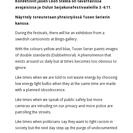
Kollektiivin jäsen Leon Stekla on tavattavissa
avajaisissa ja Oulun Sarjakuvafestivaaleilla 3.-6.11.
Näyttely toteutetaan yhteistyössä Tusen Serierin
kanssa.
During the festivals, there will be an exhibition from a
swedish cartoonists at Bingo-gallery.
With the colours yellow and blue, Tusen Serier paints images
of double standards (Dubbelmoral). A phenomenon that
exists around us daily but at times becomes too obvious to
ignore.
Like times when we are told to not waste energy by choosing
low energy light bulbs when they at the same time are made
with a planned obsolescence.
Like times when we speak of public safety but more
cameras are intruding on our privacy and more police are
patrolling the streets.
Like times when politicians say they want to fight racism in
society but the next day step up the purge of undocumented