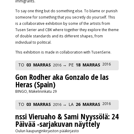
immigrants.
To say one thing but do something else. To blame or punish
someone for something that you secretly do yourself. This
is a collaborative exhibition by some of the artists from
Tusen Serier and CBK where together they explore the theme
of double standards and its different shapes, from
individual to political.
This exhibition is made in collaboration with TusenSerie.
2016
TO
03
MARRAS
PE
18
MARRAS
2016
Gon Rodher aka Gonzalo de las
Heras (Spain)
BINGO, Mäkelininkatu 29
2016
TO
03
MARRAS
LA
26
MARRAS
2016
nssi Vieruaho & Sami Nyyssölä: 24
Päivää -sarjakuvan näyttely
Oulun kaupunginkirjaston pääkirjasto