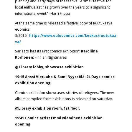
planning and early days of the festival. A small festival for
local enthusiast has grown over the years to a significant
international event." -Harri Filppa
At the same time is released a festival copy of Ruutukaava
eComics
3/2016.
https://www.oulucomics.com/keskus/ruutukaa
va/
Sarjasto has its first comics exhibition:
Karoliina
Korhonen:
Finnish Nightmares
@ Library lobby, showcase exhibition
19:15 Anssi Vieruaho & Sami Nyyssölä: 24 Days comics
exhibition opening
Comics exhibition showcases stories of refugees. The new
album compiled from exhibitions is released on saturday.
@Library exhibition room, 1st floor.
19:45 Comics artist Emmi Nieminens exhibition
opening