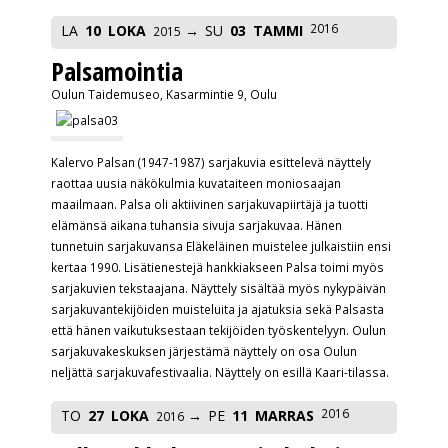
2016
LA
10
LOKA
SU
03
TAMMI
2015
Palsamointia
Oulun Taidemuseo, Kasarmintie 9, Oulu
Kalervo Palsan (1947-1987) sarjakuvia esittelevä näyttely
raottaa uusia näkökulmia kuvataiteen moniosaajan
maailmaan. Palsa oli aktiivinen sarjakuvapiirtäjä ja tuotti
elämänsä aikana tuhansia sivuja sarjakuvaa. Hänen
tunnetuin sarjakuvansa Eläkeläinen muistelee julkaistiin ensi
kertaa 1990. Lisätienestejä hankkiakseen Palsa toimi myös
sarjakuvien tekstaajana. Näyttely sisältää myös nykypäivän
sarjakuvantekijöiden muisteluita ja ajatuksia sekä Palsasta
että hänen vaikutuksestaan tekijöiden työskentelyyn. Oulun
sarjakuvakeskuksen järjestämä näyttely on osa Oulun
neljättä sarjakuvafestivaalia. Näyttely on esillä Kaari-tilassa.
2016
TO
27
LOKA
PE
11
MARRAS
2016