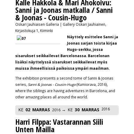
Kalle Hakkola & Mari Ahokoivu:
Sanni ja Joonas matkalla / Sanni
& Joonas - Cousin-Hugo
Oskari Jauhiaisen Galleria | Gallery Oskari Jauhiainen,
Kirjastokuja 1, Kiiminki
Näyttely esittelee Sanni ja
Joonas sarjan toista kirjaa
Hugo-serkku, jossa
sisarukset seikkailevat Barcelonassa. Barcelonan
lisäksi näyttelyssä sisarukset seikkailevat myös
muissa ihmeellisissä paikoissa ympäri maailman.
The exhibition presents a second tome of Sanni & Joonas
series,
Sanni & Joonas - Cousin-Hugo
(Kumiorava, 2016),
where the siblings are having adventures in Barcelona, and
other amazing places all around the world.
2016
KE
02
MARRAS
KE
30
MARRAS
2016
Harri Filppa: Vastarannan Siili
Unten Mailla