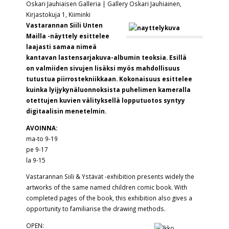
Oskari Jauhiaisen Galleria | Gallery Oskari Jauhiainen,
Kirjastokuja 1, Kiiminki
Vastarannan Siili Unten
Mailla -näyttely esittelee
laajasti samaa nimeä
kantavan lastensarjakuva-albumin teoksia.
Esillä
on valmiiden sivujen lisäksi myös mahdollisuus
tutustua piirrostekniikkaan. Kokonaisuus esittelee
kuinka lyijykynäluonnoksista puhelimen kameralla
otettujen kuvien välityksellä lopputuotos syntyy
digitaalisin menetelmin.
AVOINNA:
ma-to 9-19
pe 9-17
la 9-15
Vastarannan Siili & Ystävät -exhibition presents widely the
artworks of the same named children comic book. With
completed pages of the book, this exhibition also gives a
opportunity to familiarise the drawing methods.
OPEN: