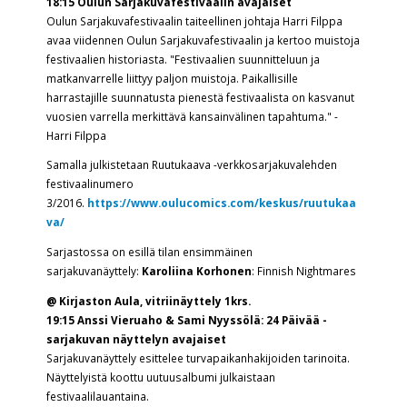
18:15 Oulun Sarjakuvafestivaalin avajaiset
Oulun Sarjakuvafestivaalin taiteellinen johtaja Harri Filppa
avaa viidennen Oulun Sarjakuvafestivaalin ja kertoo muistoja
festivaalien historiasta. "Festivaalien suunnitteluun ja
matkanvarrelle liittyy paljon muistoja. Paikallisille
harrastajille suunnatusta pienestä festivaalista on kasvanut
vuosien varrella merkittävä kansainvälinen tapahtuma." -
Harri Filppa
Samalla julkistetaan Ruutukaava -verkkosarjakuvalehden
festivaalinumero
3/2016.
https://www.oulucomics.com/keskus/ruutukaa
va/
Sarjastossa on esillä tilan ensimmäinen
sarjakuvanäyttely:
Karoliina Korhonen
: Finnish Nightmares
@ Kirjaston Aula, vitriinäyttely 1krs.
19:15 Anssi Vieruaho & Sami Nyyssölä:
24 Päivää -
sarjakuvan näyttelyn
avajaiset
Sarjakuvanäyttely esittelee turvapaikanhakijoiden tarinoita.
Näyttelyistä koottu uutuusalbumi julkaistaan
festivaalilauantaina.