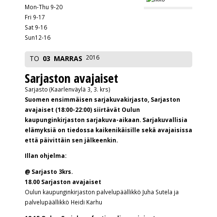
Mon-Thu 9-20
Fri 9-17
Sat 9-16
Sun12-16
2016
TO
03
MARRAS
Sarjaston avajaiset
Sarjasto (Kaarlenväylä 3, 3. krs)
Suomen ensimmäisen sarjakuvakirjasto, Sarjaston
avajaiset (18:00-22:00) siirtävät Oulun
kaupunginkirjaston sarjakuva-aikaan. Sarjakuvallisia
elämyksiä on tiedossa kaikenikäisille sekä avajaisissa
että päivittäin sen jälkeenkin.
Illan ohjelma:
@ Sarjasto 3krs.
18.00 Sarjaston avajaiset
Oulun kaupunginkirjaston palvelupäällikkö Juha Sutela ja
palvelupäällikkö Heidi Karhu