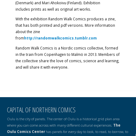
(Denmark) and
Mari
Ahokoivu
(Finland). Exhibition
includes prints as well as original art works.
With the exhibition Random Walk Comics produces a zine,
that has both printed and pdf versions. More information
about the zine
from
http://
randomwalkcomics.tumblr.com
Random Walk Comics
is a Nordic comics collective, formed
in the train from Copenhagen to Malmö in 2013. Members of
the collective share the love of comics, science and learning,
and will share it with everyone.
CAPITAL OF NORTHERN COMICS
Oulu is the city of panels. The center of Oulu is a historical grid plan area
where you can come across with many different cultural experiences.
The
Oulu Comics Center
has panels for every day to look, to read, to borrow, to