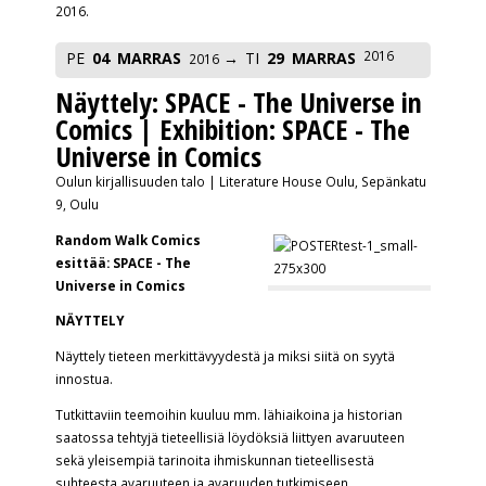
2016.
2016
PE
04
MARRAS
TI
29
MARRAS
2016
Näyttely: SPACE - The Universe in
Comics | Exhibition: SPACE - The
Universe in Comics
Oulun kirjallisuuden talo | Literature House Oulu, Sepänkatu
9, Oulu
Random Walk Comics
esittää: SPACE - The
Universe in Comics
NÄYTTELY
Näyttely tieteen merkittävyydestä ja miksi siitä on syytä
innostua.
Tutkittaviin teemoihin kuuluu mm. lähiaikoina ja historian
saatossa tehtyjä tieteellisiä löydöksiä liittyen avaruuteen
sekä yleisempiä tarinoita ihmiskunnan tieteellisestä
suhteesta avaruuteen ja avaruuden tutkimiseen.