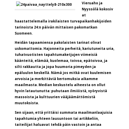
Vieruaho ja
Nyyssölä kokosiv
at
haastattelemalla irakilaisten turvapaikanhakijoiden
tarinoista 24:n päivän mittaisen pakomatkan
Suomeen.
Heidän tapaamiensa pakolaisten tarinat olivat
uskomattomia. Hajonneita perheitä, kariutuneita uria,
tuhatvuotisten tapahtumaketjujen viimeisiä
käänteitä, elämää, kuolemaa, toivoa, epätoivoa, ja
silti rakkautta ja jopa huumoria pimeyden ja
epäluulon keskellä. Nämä jos mitkä ovat kuulemisen
arvoisia ja merkittäviä kertomuksia aikamme
maailmasta. Median keskustelu aiheesta on ollut
hyvin latautunutta: puhutaan ilmiöistä, vyöryvistä
massoista ja kulttuurien vääjäämättömistä
muutoksista.
Sen sijaan, että yrittäisi summata maailmanlaajuisia
tapahtumia yhteen lausuntoon tai artikkeliin,
taiteilijat haluavat tehdä päin vastoin ja antaa