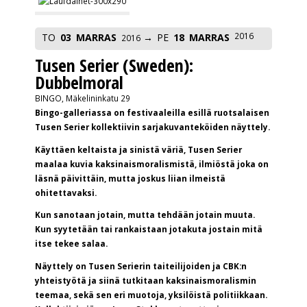
2016
TO
03
MARRAS
PE
18
MARRAS
2016
Tusen Serier (Sweden):
Dubbelmoral
BINGO, Mäkelininkatu 29
Bingo-galleriassa on festivaaleilla esillä ruotsalaisen
Tusen Serier kollektiivin sarjakuvanteköiden näyttely.
Käyttäen keltaista ja sinistä väriä, Tusen Serier
maalaa kuvia kaksinaismoralismistä, ilmiöstä joka on
läsnä päivittäin, mutta joskus liian ilmeistä
ohitettavaksi.
Kun sanotaan jotain, mutta tehdään jotain muuta.
Kun syytetään tai rankaistaan jotakuta jostain mitä
itse tekee salaa.
Näyttely on Tusen Serierin taiteilijoiden ja CBK:n
yhteistyötä ja siinä tutkitaan kaksinaismoralismin
teemaa, sekä sen eri muotoja, yksilöistä politiikkaan.