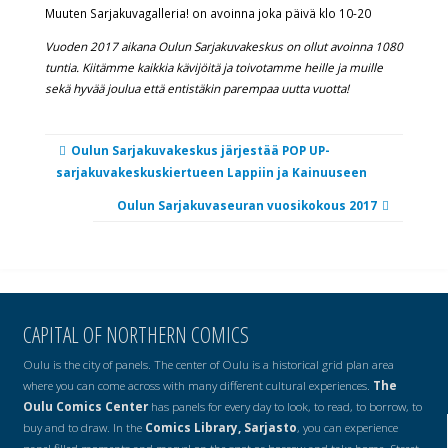
Muuten Sarjakuvagalleria! on avoinna joka päivä klo 10-20
Vuoden 2017 aikana Oulun Sarjakuvakeskus on ollut avoinna 1080
tuntia. Kiitämme kaikkia kävijöitä ja toivotamme heille ja muille
sekä hyvää joulua että entistäkin parempaa uutta vuotta!
Oulun Sarjakuvakeskus järjestää POP UP-
sarjakuvakeskuskiertueen Lappiin ja Kainuuseen
Oulun Sarjakuvaseuran vuosikokous 2017
CAPITAL OF NORTHERN COMICS
Oulu is the city of panels. The center of Oulu is a historical grid plan area
where you can come across with many different cultural experiences.
The
Oulu Comics Center
has panels for every day to look, to read, to borrow, to
buy and to draw. In the
Comics Library, Sarjasto
, you can experience