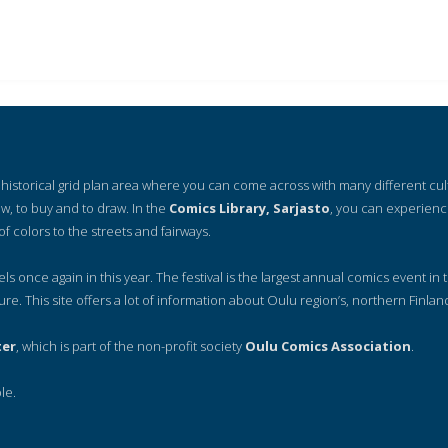
 a historical grid plan area where you can come across with many different cu
ow, to buy and to draw. In the
Comics Library, Sarjasto
, you can experienc
of colors to the streets and fairways.
nels once again in this year. The festival is the largest annual comics event in t
ure. This site offers a lot of information about Oulu region’s, northern Finlan
ter
, which is part of the non-profit society
Oulu Comics Association
.
le.