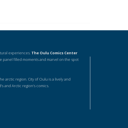
ltural experiences.
The Oulu Comics Center
e panel filled moments and marvel on the spot
he arctic region. City of Oulu is a lively and
d’s and Arctic region’s comics.