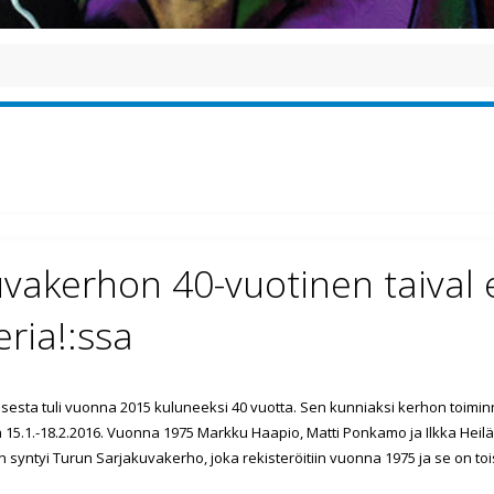
vakerhon 40-vuotinen taival e
eria!:ssa
sta tuli vuonna 2015 kuluneeksi 40 vuotta. Sen kunniaksi kerhon toiminn
sa 15.1.-18.2.2016. Vuonna 1975 Markku Haapio, Matti Ponkamo ja Ilkka Hei
 syntyi Turun Sarjakuvakerho, joka rekisteröitiin vuonna 1975 ja se on t