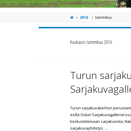
2016
tammikuu
Kuukausi:
tammikuu 2016
Turun sarjaku
Sarjakuvagall
Turun sarjakuvakerhon perustamise
esillä Oulun Sarjakuvagalleria!:s
keskustelemaan sarjakuvista. Näin
sarjakuvayhdistys. …