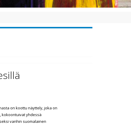
sillä
asta on koottu näyttely, joka on
lä, kokoontuivat yhdessä
oiseksi vanhin suomalainen