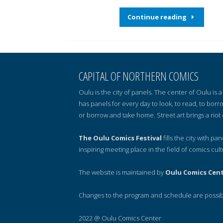
Continue reading
CAPITAL OF NORTHERN COMICS
Oulu is the city of panels. The center of Oulu is
has panels for every day to look, to read, to borr
or borrow and take home. Street art brings a riot 
The Oulu Comics Festival
fills the city with pa
inspiring meeting place in the field of comics cult
The website is maintained by
Oulu Comics Cen
Changes to the program and schedule are possib
2022 @ Oulu Comics Center