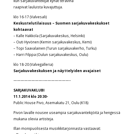
kun sarjakuvantekijät kynät terävinä
raapivat lauluista kuvajuttuja.
klo 16-17 (Valvesali)
Keskustelutilaisuus – Suomen sarjakuvakeskukset
kohtaavat
– Kalle Hakkola (Sarjakuvakeskus, Helsinki)
– Outi Hyvönen (Kemin sarjakuvakeskus, Kemi)
– Topi Saavalainen (Turun sarjakuvakerho, Turku)
– Harri Filppa (Oulun sarjakuvakeskus, Oulu)
klo 18-20 (Valvegalleria)
Sarjakuvakeskuksen ja näyttelyiden avajaiset
————————–
———————–
SARJAKUVAKLUBI
11.1.2014 klo 20:30-
Public House Pivo, Asemakatu 21, Oulu (K18)
Pivon lavalle nousee useampia sarjakuvantekijöitä ja hengessä
mukana olevia artisteja.
Illan monipuolisesta musiikkitarjonnasta vastaavat: