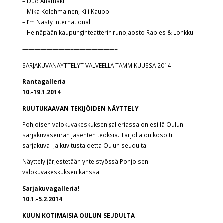
– Duo Anamäki
– Mika Kolehmainen, Kili Kauppi
– I’m Nasty International
– Heinäpään kaupunginteatterin runojaosto Rabies & Lonkku
————————–
———————–
SARJAKUVANÄYTTELYT VALVEELLA TAMMIKUUSSA 2014
Rantagalleria
10.-19.1.2014
RUUTUKAAVAN TEKIJÖIDEN NÄYTTELY
Pohjoisen valokuvakeskuksen galleriassa on esillä Oulun
sarjakuvaseuran jäsenten teoksia. Tarjolla on kosolti
sarjakuva- ja kuvitustaidetta Oulun seudulta.
Näyttely järjestetään yhteistyössä Pohjoisen
valokuvakeskuksen kanssa.
Sarjakuvagalleria!
10.1.-5.2.2014
KUUN KOTIMAISIA OULUN SEUDULTA