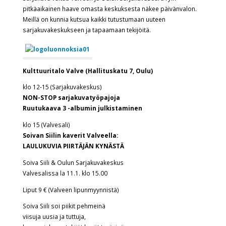
pitkäaikainen haave omasta keskuksesta näkee päivänvalon.
Meillä on kunnia kutsua kaikki tutustumaan uuteen
sarjakuvakeskukseen ja tapaamaan tekijöitä.
Kulttuuritalo Valve (Hallituskatu 7, Oulu)
klo 12-15 (Sarjakuvakeskus)
NON-STOP sarjakuvatyöpajoja
Ruutukaava 3 -albumin julkistaminen
klo 15 (Valvesali)
Soivan Siilin kaverit Valveella:
LAULUKUVIA PIIRTÄJÄN KYNÄSTÄ
Soiva Siili & Oulun Sarjakuvakeskus
Valvesalissa la 11.1. klo 15.00
Liput 9 € (Valveen lipunmyynnistä)
Soiva Siili soi piikit pehmeinä
viisuja uusia ja tuttuja,