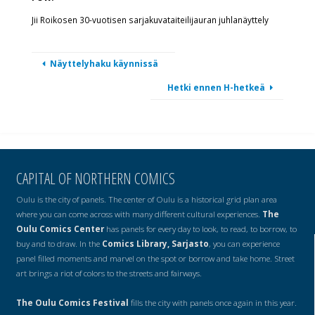
Jii Roikosen 30-vuotisen sarjakuvataiteilijauran juhlanäyttely
Näyttelyhaku käynnissä
Hetki ennen H-hetkeä
CAPITAL OF NORTHERN COMICS
Oulu is the city of panels. The center of Oulu is a historical grid plan area
where you can come across with many different cultural experiences.
The
Oulu Comics Center
has panels for every day to look, to read, to borrow, to
buy and to draw. In the
Comics Library, Sarjasto
, you can experience
panel filled moments and marvel on the spot or borrow and take home. Street
art brings a riot of colors to the streets and fairways.
The Oulu Comics Festival
fills the city with panels once again in this year.