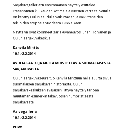
Sarjakuvagalleria!:n ensimmäinen näyttely esittelee
Iltasanomien kuukauden kotimaisia vuosien varrelta. Seinille
on kerätty Oulun seudulla vaikuttavien ja vaikuttaneiden
tekijöiden strippejä vuodesta 1986 alkaen.
Näyttelyn ovat koonneet sarjakuvaneuvos Juhani Tolvanen ja
Oulun sarjakuvakeskus
Kahvila Minttu
10.1.-2.2.2014
AVULIAS AATU JA MUITA MUISTETTAVIA SUOMALAISESTA
SARJAKUVASTA
Oulun sarjakuvaseura tuo Kahvila Minttuun neljä suurta sivua
suomalaisen sarjakuvan historiasta. Oulun
sarjakuvakeskuksen avajaisiin liittyvä näyttely tarjoaa
muutaman esimerkin takavuosien humoristisesta
sarjakuvasta.
Valvegalleria
10.1.-2.2.2014
POW!