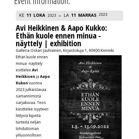
Event Information:
2023
KE
11
LOKA
LA
11
MARRAS
2023
Avi Heikkinen & Aapo Kukko:
Ethän kuole ennen minua -
näyttely | exhibition
Galleria Oskari Jauhiainen, Kirjastokuja 1, 90900 Kiiminki
Ethän kuole ennen
minua -näyttely
esittelee
Avi
Heikkisen
ja
Aapo
Kukon
vuonna
2023 julkaistavaa
samannimistä
sarjakuvaa. Teos
käsittelee isyyteen
liittyviä kipeitä
tunteita neljän
lohduttoman
yliluonnollisen