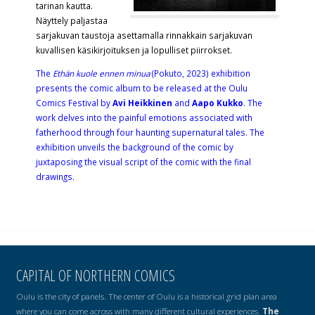
tarinan kautta.
Näyttely paljastaa
sarjakuvan taustoja asettamalla rinnakkain sarjakuvan
kuvallisen käsikirjoituksen ja lopulliset piirrokset.
The
Ethän kuole ennen minua
(Pokuto, 2023) exhibition
presents the comic album to be released at the Oulu
Comics Festival by
Avi Heikkinen
and
Aapo Kukko
. The
work delves into the painful emotions associated with
fatherhood through four haunting supernatural tales. The
exhibition unveils the background of the comic by
juxtaposing the visual script of the comic with the final
drawings.
CAPITAL OF NORTHERN COMICS
Oulu is the city of panels. The center of Oulu is a historical grid plan area
where you can come across with many different cultural experiences.
The