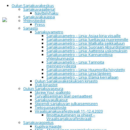
Oulun Sarjakuvakeskus
Sarjakuvagalleria!
Näyttelyhaku
Sarjakuvakauppa
Yhteystiedot
Home
Oulun Sarjakuvakeskus
Tapahtumat
Press
Sarjasto
Sarjakuvametro
Tapahtumat
Sarjakuvametro – Linja: Asiaa kirja viisaille
Sarjakuvametro – Linja: luettavaa nuoremmille
Sarjakuvametro – Linja: Matkalla seikkailuun
Sarjakuvametro – Linja: Suoraan Absurdistanii
Sarjakuvametro – Linja: Aatteista uskomuksiin
Sarjakuvametro – Linja: Kannanottoja
All
yhteiskunnasta
Upcoming
Sarjakuvametro – Linja: Tarinoita
2014
menneisyydestä
2015
Sarjakuvametro – Linja: Huumorilla höystetty
2016
Sarjakuvametro – Linja: Linja länteen
2017
Sarjakuvametro – Linja: Elämä kerrallaan
2018
Oulun Sarjakuvakeskuksen kirjasto
2019
Outi-kirjastot
2020
Oulun Sarjakuvaseura
2021
Skrew You! -palkinto
2022
Turvallisemman tilan periaatteet
2023
Sarjakuvajulkaisut
2024
Stipendi sarjakuvan julkaisemiseen
2025
Tietosuojaseloste
2026
Viraalisarjakuvafestivaali 11.-12.4.2020
Ilmoittautuminen ja ohjeet –
Viraalisarjakuvafestivaali
Sarjakuvaopetus
Event Information:
Kupliva Haaste