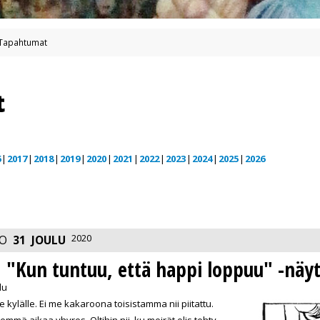
Tapahtumat
t
6
2017
2018
2019
2020
2021
2022
2023
2024
2025
2026
2020
O
31
JOULU
 "Kun tuntuu, että happi loppuu" -näyt
lu
 kylälle. Ei me kakaroona toisistamma nii piitattu.
nemmä aikaa yhyres. Oltihin nii, ku meirät olis tehty