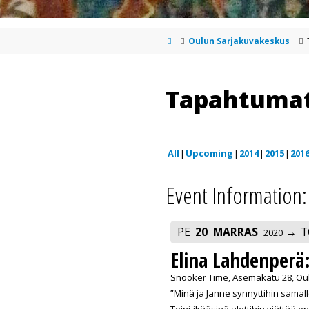
Oulun Sarjakuvakeskus
Tapahtuma
All
Upcoming
2014
2015
201
Event Information:
PE
20
MARRAS
T
2020
Elina Lahdenperä:
Snooker Time, Asemakatu 28, Ou
”Minä ja Janne synnyttihin samalle
Teini-ikääsinä alettihin viättää e