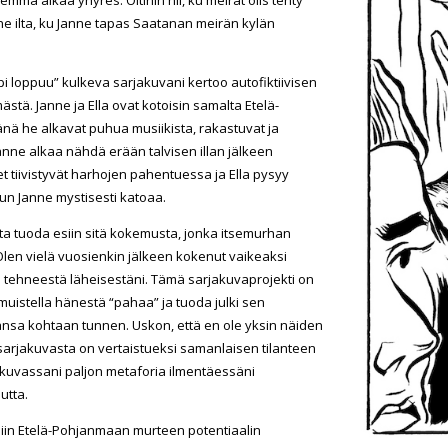
vine ilta, ku Janne tapas Saatanan meirän kylän
i loppuu” kulkeva sarjakuvani kertoo autofiktiivisen
stä. Janne ja Ella ovat kotoisin samalta Etelä-
änä he alkavat puhua musiikista, rakastuvat ja
 Janne alkaa nähdä erään talvisen illan jälkeen
et tiivistyvät harhojen pahentuessa ja Ella pysyy
kun Janne mystisesti katoaa.
ta tuoda esiin sitä kokemusta, jonka itsemurhan
Olen vielä vuosienkin jälkeen kokenut vaikeaksi
 tehneestä läheisestäni. Tämä sarjakuvaprojekti on
muistella hänestä “pahaa” ja tuoda julki sen
ansa kohtaan tunnen. Uskon, että en ole yksin näiden
 sarjakuvasta on vertaistueksi samanlaisen tilanteen
jakuvassani paljon metaforia ilmentäessäni
utta.
iin Etelä-Pohjanmaan murteen potentiaalin