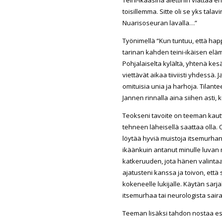
toisillemma. Sitte oli se yks tala
Nuarisoseuran lavalla…”
Työnimellä “Kun tuntuu, että happ
tarinan kahden teini-ikäisen elämä
Pohjalaiselta kylältä, yhtenä kes
viettävät aikaa tiiviisti yhdessä.
omituisia unia ja harhoja. Tilante
Jannen rinnalla aina siihen asti, 
Teokseni tavoite on teeman kaut
tehneen läheisellä saattaa olla. 
löytää hyviä muistoja itsemurhan
ikäänkuin antanut minulle luvan 
katkeruuden, jota hänen valinta
ajatusteni kanssa ja toivon, että
kokeneelle lukijalle. Käytän sar
itsemurhaa tai neurologista saira
Teeman lisäksi tahdon nostaa es