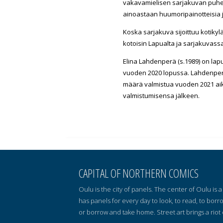
vakavamielisen sarjakuvan puhe
ainoastaan huumoripainotteisia j
Koska sarjakuva sijoittuu kotikyl
kotoisin Lapualta ja sarjakuvassan
Elina Lahdenperä (s.1989) on lap
vuoden 2020 lopussa. Lahdenperä
määrä valmistua vuoden 2021 aika
valmistumisensa jälkeen.
CAPITAL OF NORTHERN COMICS
Oulu is the city of panels. The center of Oulu is
has panels for every day to look, to read, to borr
or borrow and take home. Street art brings a riot 