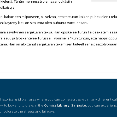
kielenä. Tähän mennessä olen saanut käsiini
ulkaisuja.
äni kaltaiseen miljööseen, oli selvää, että toteutan kaiken puhekielen Et
i käytetty kieli on sitä, mitä olen puhunut varttuessani.
ualaissyntyinen sarjakuvan tekijä. Hän opiskelee Turun Taideakatemiassa j
 asuu ja työskentelee Turussa. Työnimellä “Kun tuntuu, että happi loppu
na. Hän on aloittanut sarjakuvan tekemisen taiteellisena päättötyönään 
 a historical grid plan area where you can come across with many different cu
ow, to buy and to draw. In the
Comics Library, Sarjasto
, you can experienc
of colors to the streets and fairways.