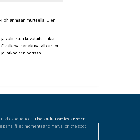
elä-Pohjanmaan murteella. Olen
a valmistuu kuvataiteilijaksi
u” kulkeva sarjakuva-albumi on
ja jatkaa sen parissa
ltural experiences.
The Oulu Comics Center
e panel filled moments and marvel on the spot