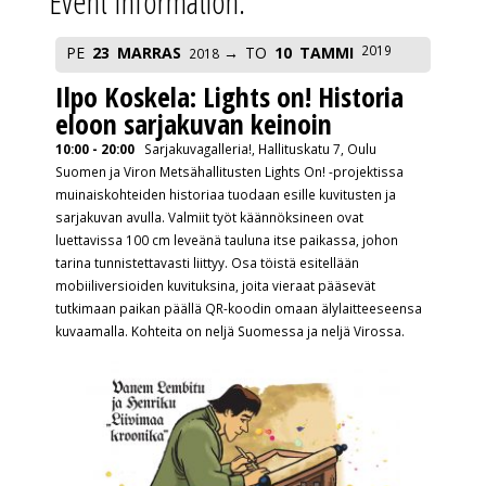
Event Information:
2019
PE
23
MARRAS
TO
10
TAMMI
2018
Ilpo Koskela: Lights on! Historia
eloon sarjakuvan keinoin
10:00 - 20:00
Sarjakuvagalleria!, Hallituskatu 7, Oulu
Suomen ja Viron Metsähallitusten Lights On! -projektissa
muinaiskohteiden historiaa tuodaan esille kuvitusten ja
sarjakuvan avulla. Valmiit työt käännöksineen ovat
luettavissa 100 cm leveänä tauluna itse paikassa, johon
tarina tunnistettavasti liittyy. Osa töistä esitellään
mobiiliversioiden kuvituksina, joita vieraat pääsevät
tutkimaan paikan päällä QR-koodin omaan älylaitteeseensa
kuvaamalla. Kohteita on neljä Suomessa ja neljä Virossa.