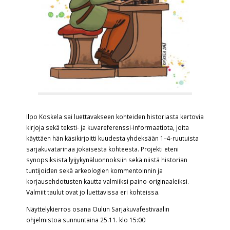
Ilpo Koskela
sai luettavakseen kohteiden historiasta kertovia
kirjoja sekä teksti- ja kuvareferenssi-informaatiota, joita
käyttäen hän käsikirjoitti kuudesta yhdeksään 1–4-ruutuista
sarjakuvatarinaa jokaisesta kohteesta. Projekti eteni
synopsiksista lyijykynäluonnoksiin sekä niistä historian
tuntijoiden sekä arkeologien kommentoinnin ja
korjausehdotusten kautta valmiiksi paino-originaaleiksi.
Valmiit taulut ovat jo luettavissa eri kohteissa.
Näyttelykierros osana Oulun Sarjakuvafestivaalin
ohjelmistoa sunnuntaina 25.11. klo 15:00