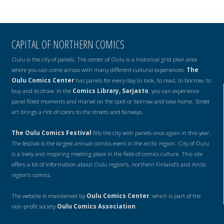
CAPITAL OF NORTHERN COMICS
Oulu is the city of panels. The center of Oulu is a historical grid plan area
where you can come across with many different cultural experiences.
The
Oulu Comics Center
has panels for every day to look, to read, to borrow, to
buy and to draw. In the
Comics Library, Sarjasto
, you can experience
panel filled moments and marvel on the spot or borrow and take home. Street
art brings a riot of colors to the streets and fairways.
The Oulu Comics Festival
fills the city with panels once again in this year.
The festival is the largest annual comics event in the arctic region. City of Oulu
is a lively and inspiring meeting place in the field of comics culture. This site
offers a lot of information about Oulu region’s, northern Finland’s and Arctic
region’s comics.
The website is maintained by
Oulu Comics Center
, which is part of the
non-profit society
Oulu Comics Association
.