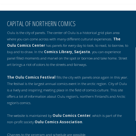
CAPITAL OF NORTHERN COMICS
Oulu is the city of panels. The center of Oulu is a historical grid plan area
where you can come across with many different cultural experiences.
The
Oulu Comics Center
has panels for every day to look, to read, to borrow, to
buy and to draw. In the
Comics Library, Sarjasto
, you can experience
panel filled moments and marvel on the spot or borrow and take home. Street
art brings a riot of colors to the streets and fairways.
The Oulu Comics Festival
fills the city with panels once again in this year.
The festival is the largest annual comics event in the arctic region. City of Oulu
is a lively and inspiring meeting place in the field of comics culture. This site
offers a lot of information about Oulu region’s, northern Finland’s and Arctic
region’s comics.
The website is maintained by
Oulu Comics Center
, which is part of the
non-profit society
Oulu Comics Association
.
Changes to the program and schedule are possible.