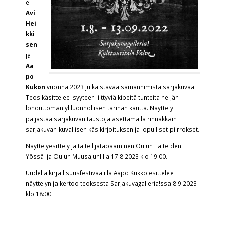
e
Avi
Hei
kki
sen
ja
Aa
po
Kukon
vuonna 2023 julkaistavaa samannimistä sarjakuvaa.
Teos käsittelee isyyteen liittyviä kipeitä tunteita neljän
lohduttoman yliluonnollisen tarinan kautta. Näyttely
paljastaa sarjakuvan taustoja asettamalla rinnakkain
sarjakuvan kuvallisen käsikirjoituksen ja lopulliset piirrokset.
Näyttelyesittely ja taiteilijatapaaminen Oulun Taiteiden
Yössä ja Oulun Muusajuhlilla 17.8.2023 klo 19:00.
Uudella kirjallisuusfestivaalilla Aapo Kukko esittelee
näyttelyn ja kertoo teoksesta Sarjakuvagalleria!ssa 8.9.2023
klo 18:00.