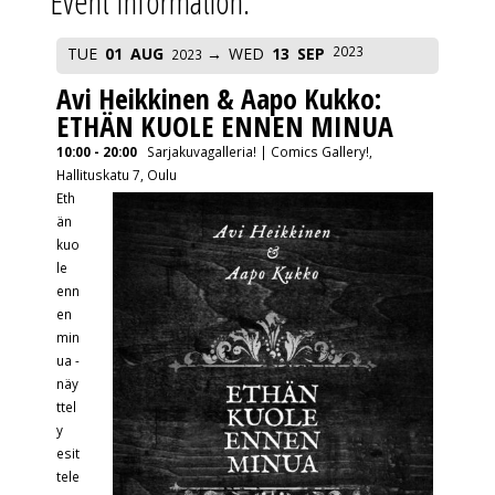
Event Information:
2023
TUE
01
AUG
WED
13
SEP
2023
Avi Heikkinen & Aapo Kukko:
ETHÄN KUOLE ENNEN MINUA
10:00 - 20:00
Sarjakuvagalleria! | Comics Gallery!,
Hallituskatu 7, Oulu
Eth
än
kuo
le
enn
en
min
ua -
näy
ttel
y
esit
tele